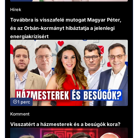
Hírek
Továbbra is visszafelé mutogat Magyar Péter,
és az Orbán-kormányt hibáztatja a jelenlegi
energiakrízisért
1 perc
Komment
Visszatért a házmesterek és a besúgók kora?