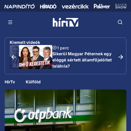
Kiemelt videók
1 perc
Sikerül Magyar Péternek egy
eléggé sértett államfőjelöltet
találnia?
HírTv
Külföld