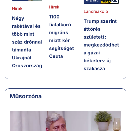
Hírek
Hírek
Láncreakció
1100
Négy
Trump szerint
fiatalkorú
rakétával és
áttörés
migráns
több mint
született:
miatt kér
száz drónnal
megkezdődhet
segítséget
támadta
a gázai
Ceuta
Ukrajnát
béketerv új
Oroszország
szakasza
Műsorzóna