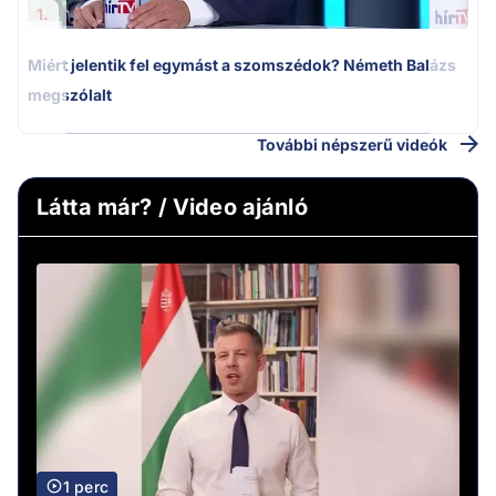
1.
Miért jelentik fel egymást a szomszédok? Németh Balázs
megszólalt
További népszerű videók
Látta már? / Video ajánló
1 perc