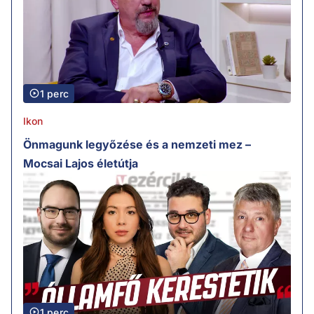
1 perc
Ikon
Önmagunk legyőzése és a nemzeti mez –
Mocsai Lajos életútja
1 perc