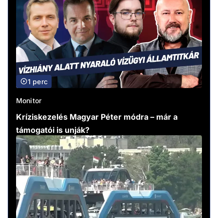
1 perc
Monitor
Kríziskezelés Magyar Péter módra – már a
támogatói is unják?