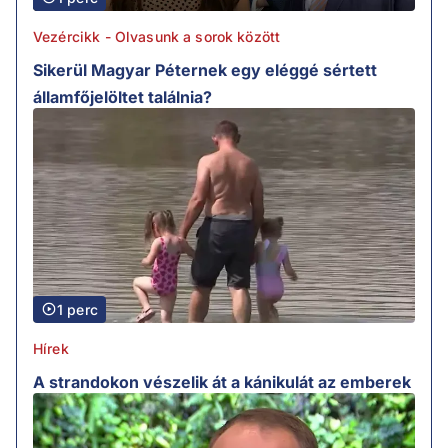
Vezércikk - Olvasunk a sorok között
Sikerül Magyar Péternek egy eléggé sértett
államfőjelöltet találnia?
1 perc
Hírek
A strandokon vészelik át a kánikulát az emberek