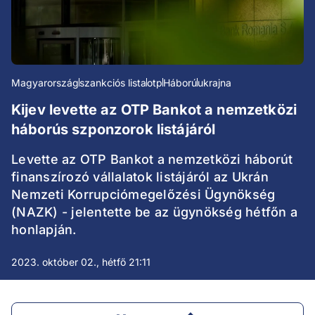
Magyarország
szankciós lista
otp
Háború
ukrajna
Kijev levette az OTP Bankot a nemzetközi
háborús szponzorok listájáról
Levette az OTP Bankot a nemzetközi háborút
finanszírozó vállalatok listájáról az Ukrán
Nemzeti Korrupciómegelőzési Ügynökség
(NAZK) - jelentette be az ügynökség hétfőn a
honlapján.
2023. október 02., hétfő 21:11