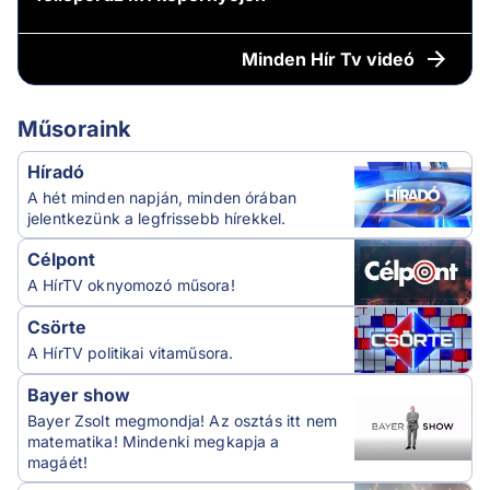
Minden
Hír Tv videó
Műsoraink
Híradó
A hét minden napján, minden órában
jelentkezünk a legfrissebb hírekkel.
Célpont
A HírTV oknyomozó műsora!
Csörte
A HírTV politikai vitaműsora.
Bayer show
Bayer Zsolt megmondja! Az osztás itt nem
matematika! Mindenki megkapja a
magáét!