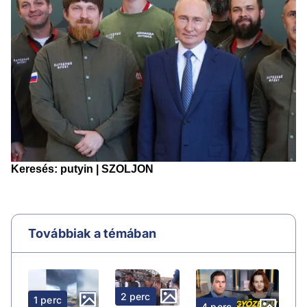
Továbbiak a témában
2 perc
1 perc
4 perc