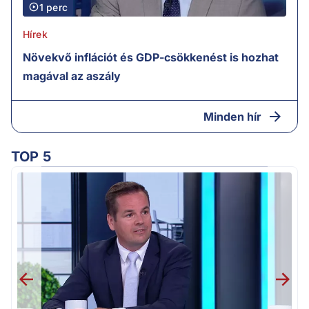
1 perc
Hírek
Növekvő inflációt és GDP-csökkenést is hozhat
magával az aszály
Minden hír
TOP 5
M
k