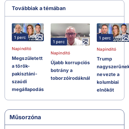
Továbbiak a témában
1 perc
1 perc
1 perc
Napindító
Napindító
Napindító
Megszületett
Trump
Újabb korrupciós
a török-
nagyszerűne
botrány a
pakisztáni-
nevezte a
toborzóirodáknál
szaúdi
kolumbiai
megállapodás
elnököt
Műsorzóna