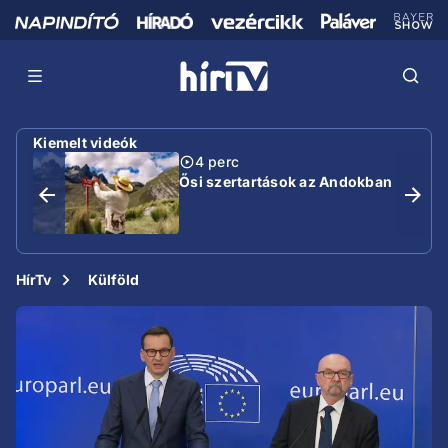
Kiemelt videók
4 perc
Ősi szertartások az Andokban
HírTv
Külföld