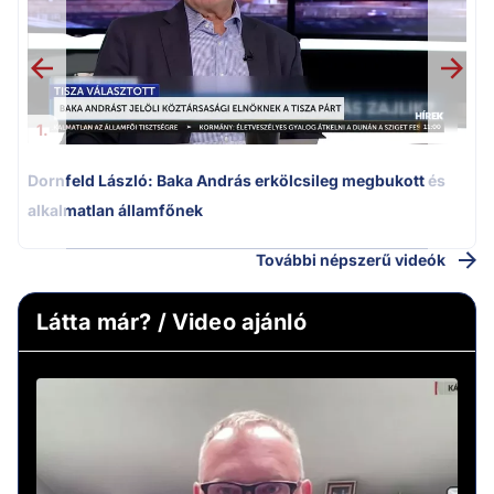
1.
Dornfeld László: Baka András erkölcsileg megbukott és
alkalmatlan államfőnek
További népszerű videók
Látta már? / Video ajánló