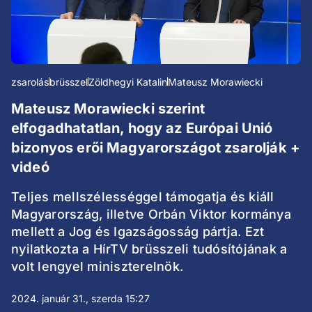
zsarolás
brüsszel
Zöldhegyi Katalin
Mateusz Morawiecki
Mateusz Morawiecki szerint
elfogadhatatlan, hogy az Európai Unió
bizonyos erői Magyarországot zsarolják +
videó
Teljes mellszélességgel támogatja és kiáll
Magyarország, illetve Orbán Viktor kormánya
mellett a Jog és Igazságosság pártja. Ezt
nyilatkozta a HírTV brüsszeli tudósítójának a
volt lengyel miniszterelnök.
2024. január 31., szerda 15:27