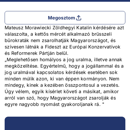
Megosztom
Mateusz Morawiecki Zöldhegyi Katalin kérdésére azt
válaszolta, a kettős mércét alkalmazó brüsszeli
bürokraták nem zsarolhatják Magyarországot, és
szívesen látnák a Fideszt az Európai Konzervatívok
és Reformerek Pártján belül.
„Meglehetősen homályos a jog uralma, illetve annak
megközelítése. Egyértelmű, hogy a jogállammal és a
jog uralmával kapcsolatos kérdések esetében sok
minden múlik azon, ki van éppen kormányon. Nem
mindegy, kinek a kezében összpontosul a vezetés.
Úgy vélem, egyik kísérlet követi a másikat, amikor
arról van szó, hogy Magyarországot zsarolják és
egyre nagyobb nyomást gyakoroljanak rá. "