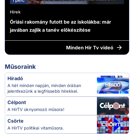
1 perc
Hírek
Óriási rakomány futott be az iskolákba: már
javában zajlik a tanév előkészítése
Minden
Hír Tv videó
Műsoraink
Híradó
A hét minden napján, minden órában
jelentkezünk a legfrissebb hírekkel.
Célpont
A HírTV oknyomozó műsora!
Csörte
A HírTV politikai vitaműsora.