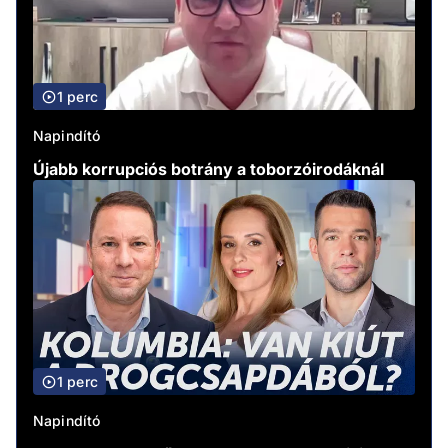
1 perc
Napindító
Újabb korrupciós botrány a toborzóirodáknál
1 perc
Napindító