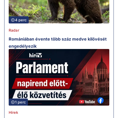
4 perc
Radar
Romániában évente több száz medve kilövését
engedélyezik
1 perc
Hírek