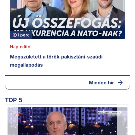
1 perc
Napindító
Megszületett a török-pakisztáni-szaúdi
megállapodás
Minden hír
TOP 5
K
k