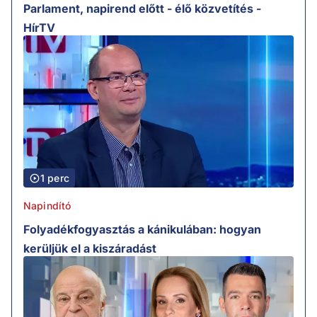
Parlament, napirend előtt - élő közvetítés -
HírTV
1 perc
Napindító
Folyadékfogyasztás a kánikulában: hogyan
kerüljük el a kiszáradást