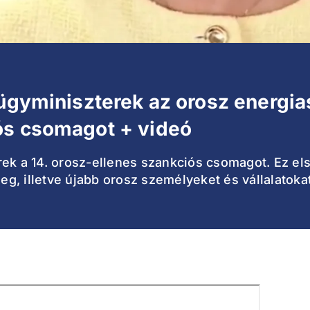
lügyminiszterek az orosz energias
ós csomagot + videó
rek a 14. orosz-ellenes szankciós csomagot. Ez el
eg, illetve újabb orosz személyeket és vállalatokat 