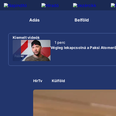
Adás
Belföld
Kiemelt videók
1 perc
Végleg lekapcsolná a Paksi Atomer
HírTv
Külföld