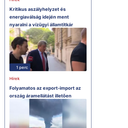
Kritikus aszályhelyzet és
energiaválság idején ment
nyaralni a vízügyi államtitkár
1 perc
Hírek
Folyamatos az export-import az
ország áramellátást illetően