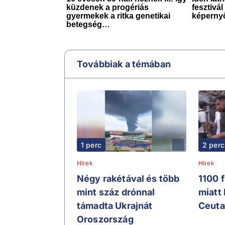
Továbbiak a témában
1 perc
2 perc
Hírek
Hírek
Négy rakétával és több
1100 
mint száz drónnal
miatt
támadta Ukrajnát
Ceuta
Oroszország