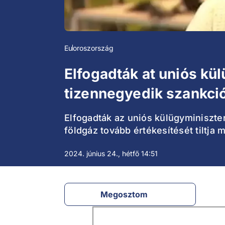
Eu
oroszország
Elfogadták at uniós kü
tizennegyedik szankci
Elfogadták az uniós külügyminiszte
földgáz tovább értékesítését tiltja m
2024. június 24., hétfő 14:51
Megosztom