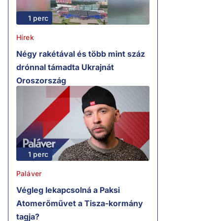
1 perc
Hírek
Négy rakétával és több mint száz
drónnal támadta Ukrajnát
Oroszország
1 perc
Paláver
Végleg lekapcsolná a Paksi
Atomerőművet a Tisza-kormány
tagja?