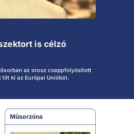
zektort is célzó
sősorban az orosz cseppfolyósított
tilt ki az Európai Unióból.
Műsorzóna