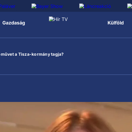
Gazdaság
Külföld
őművet a Tisza-kormány tagja?