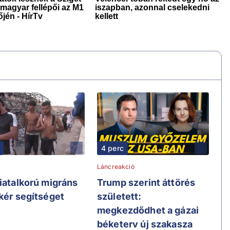
4 perc
Láncreakció
fiatalkorú migráns
Trump szerint áttörés
 kér segítséget
született:
megkezdődhet a gázai
béketerv új szakasza