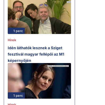
1 perc
Hírek
Idén láthatók lesznek a Sziget
fesztivál magyar fellépői az M1
képernyőjén
1 perc
Hírek