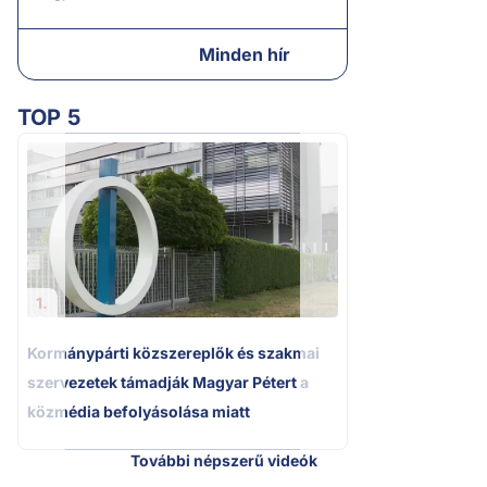
Minden hír
TOP 5
2.
Kétségbeesett ca
Polgár Judit és 
volt főbíró a me
1.
Kormánypárti közszereplők és szakmai
szervezetek támadják Magyar Pétert a
közmédia befolyásolása miatt
További népszerű videók