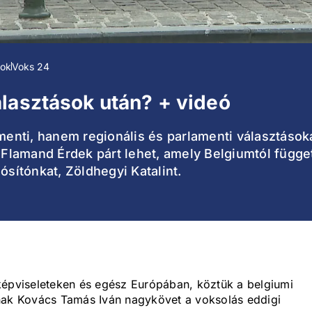
sok
Voks 24
lasztások után? + videó
nti, hanem regionális és parlamenti választásokat
 Flamand Érdek párt lehet, amely Belgiumtól függet
ósítónkat, Zöldhegyi Katalint.
képviseleteken és egész Európában, köztük a belgiumi
knak Kovács Tamás Iván nagykövet a voksolás eddigi