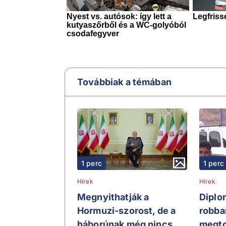
Továbbiak a témában
1 perc
1 perc
Hírek
Hírek
Megnyithatják a
Diplo
Hormuzi-szorost, de a
robba
háborúnak még nincs
megto