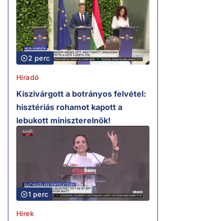
2 perc
Híradó
Kiszivárgott a botrányos felvétel:
hisztériás rohamot kapott a
lebukott miniszterelnök!
1 perc
Hírek