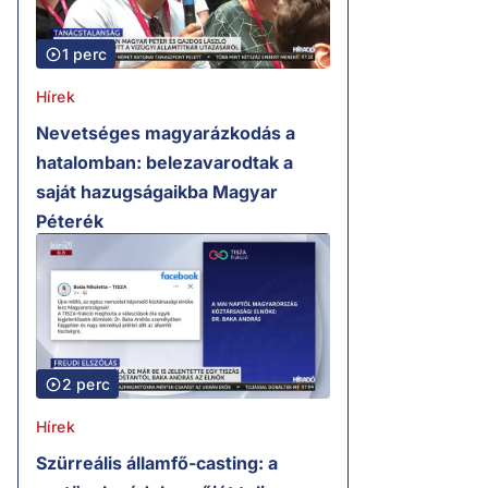
1 perc
Hírek
Nevetséges magyarázkodás a
hatalomban: belezavarodtak a
saját hazugságaikba Magyar
Péterék
2 perc
Hírek
Szürreális államfő-casting: a