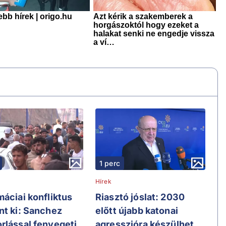
1 perc
Hírek
máciai konfliktus
Riasztó jóslat: 2030
nt ki: Sanchez
előtt újabb katonai
rlással fenyegeti
agresszióra készülhet