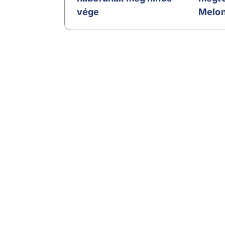
vége
Melon