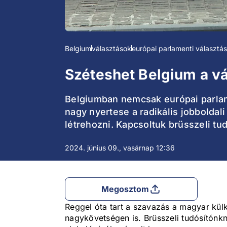
Belgium
választások
európai parlamenti választá
Széteshet Belgium a vá
Belgiumban nemcsak európai parlame
nagy nyertese a radikális jobboldali
létrehozni. Kapcsoltuk brüsszeli tud
2024. június 09., vasárnap 12:36
Megosztom
Reggel óta tart a szavazás a magyar kül
nagykövetségen is. Brüsszeli tudósítón