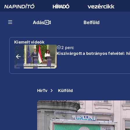
Adás
Belföld
Kiemelt videók
2 perc
Kiszivárgott a botrányos felvétel: 
HírTv
Külföld