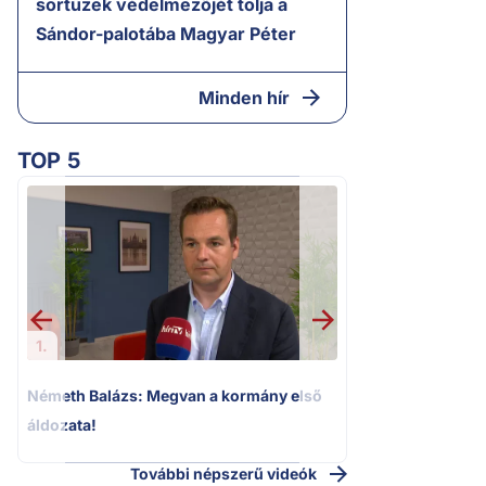
sortüzek védelmezőjét tolja a
Sándor-palotába Magyar Péter
Minden hír
TOP 5
2.
Halálos fenyegeté
Elizabeth oldalait
1.
Németh Balázs: Megvan a kormány első
áldozata!
További népszerű videók