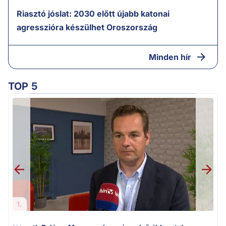
Riasztó jóslat: 2030 előtt újabb katonai
agresszióra készülhet Oroszország
Minden hír
TOP 5
v
1.