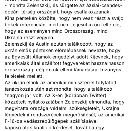
- mondta Zelenszkij, és sürgette az ázsiai-csendes-
óceáni térség országait, hogy csatlakozzanak.
Kína pénteken közölte, hogy nem vesz részt a svájci
békekonferencián, mert nem teljesül azon feltétele,
hogy az eseményen mind Oroszország, mind
Ukrajna részt vegyen.
Zelenszkij és Austin azután találkozott, hogy az
ukrán elnök pénteken előrelépésnek nevezte, hogy
az Egyesült Államok engedélyt adott Kijevnek, hogy
amerikaiak által szállított fegyvereket használhasson
oroszországi célpontok elleni támadásra, bizonyos
feltételek mellett.
Az ukrán elnök az amerikai miniszterrel folytatott
tanácskozás után azt mondta, hogy a találkozó
"nagyon jó" volt. Az X-en (korábban Twitter)
közzétett nyilatkozatában Zelenszkij elmondta, hogy
megvitatta országa védelmi szükségleteit, Ukrajna
légvédelmi rendszerének megerősítését, az amerikai
F-16-os vadászrepülőgépek szállításával
kapcsolatos koalíció kérdését, továbbá egy