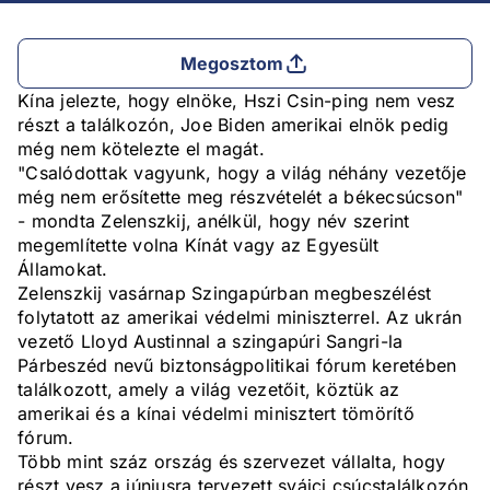
Megosztom
Kína jelezte, hogy elnöke, Hszi Csin-ping nem vesz
részt a találkozón, Joe Biden amerikai elnök pedig
még nem kötelezte el magát.
"Csalódottak vagyunk, hogy a világ néhány vezetője
még nem erősítette meg részvételét a békecsúcson"
- mondta Zelenszkij, anélkül, hogy név szerint
megemlítette volna Kínát vagy az Egyesült
Államokat.
Zelenszkij vasárnap Szingapúrban megbeszélést
folytatott az amerikai védelmi miniszterrel. Az ukrán
vezető Lloyd Austinnal a szingapúri Sangri-la
Párbeszéd nevű biztonságpolitikai fórum keretében
találkozott, amely a világ vezetőit, köztük az
amerikai és a kínai védelmi minisztert tömörítő
fórum.
Több mint száz ország és szervezet vállalta, hogy
részt vesz a júniusra tervezett svájci csúcstalálkozón