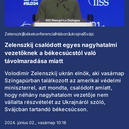
Zelenszkij
békekonferencia
Háború
ukrajna
Svájc
Zelenszkij csalódott egyes nagyhatalmi
vezetőknek a békecsúcstól való
távolmaradása miatt
Volodimir Zelenszkij ukrán elnök, aki vasárnap
Szingapúrban találkozott az amerikai védelmi
miniszterrel, azt mondta, csalódott amiatt,
hogy néhány nagyhatalom vezetője nem
vállalta részvételét az Ukrajnáról szóló,
Svájcban tartandó békecsúcson.
2024. június 02., vasárnap 10:18