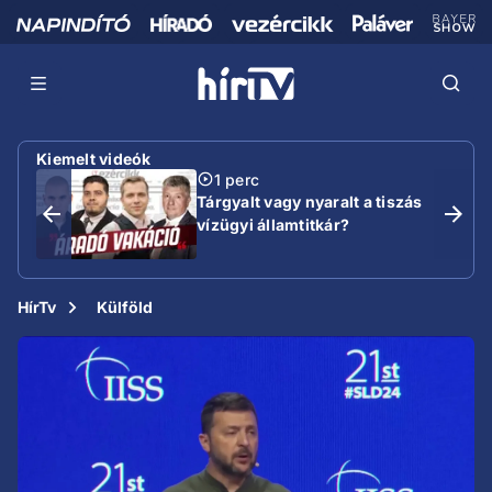
Kiemelt videók
1 perc
Tárgyalt vagy nyaralt a tiszás
vízügyi államtitkár?
HírTv
Külföld