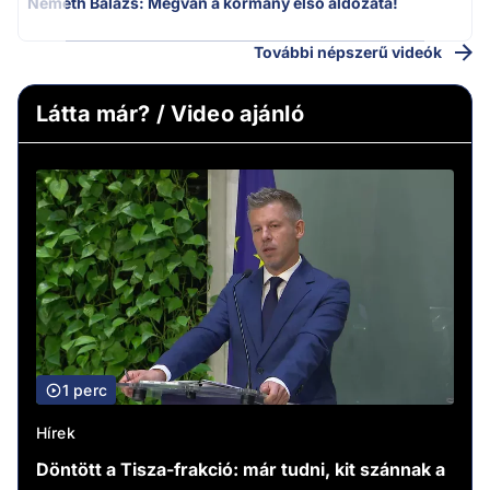
Németh Balázs: Megvan a kormány első áldozata!
További népszerű videók
Látta már? / Video ajánló
1 perc
Hírek
Döntött a Tisza-frakció: már tudni, kit szánnak a