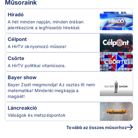
Műsoraink
Híradó
A hét minden napján, minden órában
jelentkezünk a legfrissebb hírekkel.
Célpont
A HírTV oknyomozó műsora!
Csörte
A HírTV politikai vitaműsora.
Bayer show
Bayer Zsolt megmondja! Az osztás itt nem
matematika! Mindenki megkapja a
magáét!
Láncreakció
Válságok és metszéspontok
Tovább az összes műsorhoz