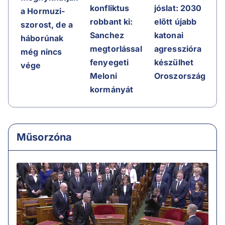
jóslat: 2030
konfliktus
a Hormuzi-
előtt újabb
robbant ki:
szorost, de a
katonai
Sanchez
háborúnak
agresszióra
megtorlással
még nincs
készülhet
fenyegeti
vége
Oroszország
Meloni
kormányát
Műsorzóna