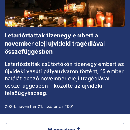
Letartóztattak tizenegy embert a
november eleji újvidéki tragédiával
összefüggésben
Letartóztattak csütörtökön tizenegy embert az
újvidéki vasúti pályaudvaron történt, 15 ember
halálát okozó november eleji tragédiával
összefüggésben – közölte az újvidéki
felsőügyészség.
2024. november 21., csütörtök 11:01
Megosztom