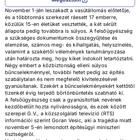
November 1-jén leszakadt a vasútállomás előtetője,
és a többtonnás szerkezet ráesett 17 emberre,
közülük 15-en életüket vesztették, a két sérült
állapota pedig továbbra is súlyos. A felsőügyészség
a szükséges dokumentumok összegyűjtése és
elemzése, számos meg- és kihallgatás, helyszínelés,
valamint a szakértői vélemények tanulmányozása
után határozta meg, hogy kiket indokolt letartóztatni.
Négy embert a közbiztonság elleni súlyos
bűncselekménnyel, további hetet pedig az építés
szabálytalan és nem megfelelő kivitelezésével
gyanúsítanak. Ezekért a bűncselekményekért kettőtől
tizenkét évig terjedő börtönbüntetés szabható ki.
A felsőügyészség csak a gyanúsítottak nevének
kezdőbetűit hozta nyilvánosságra, és ezek között
szerepel G.V., a közszolgálati televízió (RTS)
információi szerint Goran Vesic, aki a tragédia miatt
november 5-én lemondott építésügyi miniszteri
tisztségéről.