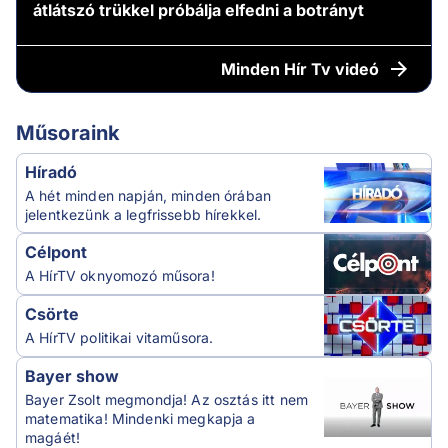
átlátszó trükkel próbálja elfedni a botrányt
Minden
Hír Tv videó
Műsoraink
Híradó
A hét minden napján, minden órában
jelentkezünk a legfrissebb hírekkel.
Célpont
A HírTV oknyomozó műsora!
Csörte
A HírTV politikai vitaműsora.
Bayer show
Bayer Zsolt megmondja! Az osztás itt nem
matematika! Mindenki megkapja a
magáét!