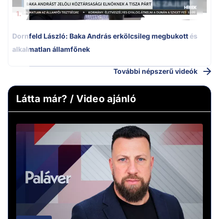
1.
Dornfeld László: Baka András erkölcsileg megbukott és
alkalmatlan államfőnek
További népszerű videók
Látta már? / Video ajánló