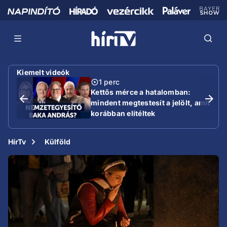
Kiemelt videók
1 perc
Kettős mérce a hatalomban:
mindent megtestesít a jelölt, amit
korábban elítéltek
HírTv
Külföld