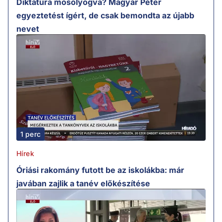
Diktatúra mosolyogva? Magyar Péter
egyeztetést ígért, de csak bemondta az újabb
nevet
1 perc
Hírek
Óriási rakomány futott be az iskolákba: már
javában zajlik a tanév előkészítése