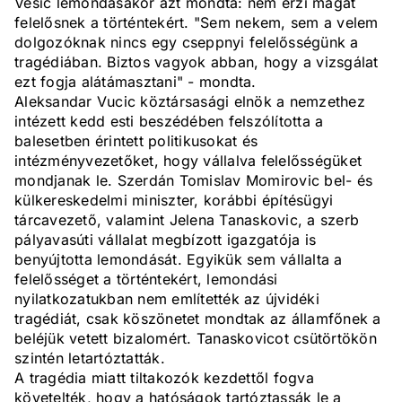
Vesic lemondásakor azt mondta: nem érzi magát
felelősnek a történtekért. "Sem nekem, sem a velem
dolgozóknak nincs egy cseppnyi felelősségünk a
tragédiában. Biztos vagyok abban, hogy a vizsgálat
ezt fogja alátámasztani" - mondta.
Aleksandar Vucic köztársasági elnök a nemzethez
intézett kedd esti beszédében felszólította a
balesetben érintett politikusokat és
intézményvezetőket, hogy vállalva felelősségüket
mondjanak le. Szerdán Tomislav Momirovic bel- és
külkereskedelmi miniszter, korábbi építésügyi
tárcavezető, valamint Jelena Tanaskovic, a szerb
pályavasúti vállalat megbízott igazgatója is
benyújtotta lemondását. Egyikük sem vállalta a
felelősséget a történtekért, lemondási
nyilatkozatukban nem említették az újvidéki
tragédiát, csak köszönetet mondtak az államfőnek a
beléjük vetett bizalomért. Tanaskovicot csütörtökön
szintén letartóztatták.
A tragédia miatt tiltakozók kezdettől fogva
követelték, hogy a hatóságok tartóztassák le a