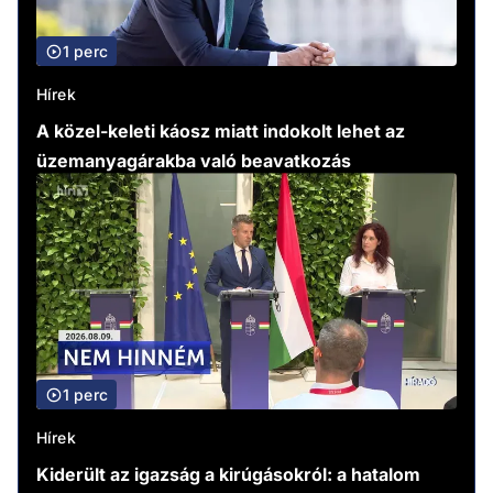
1 perc
Hírek
A közel-keleti káosz miatt indokolt lehet az
üzemanyagárakba való beavatkozás
1 perc
Hírek
Kiderült az igazság a kirúgásokról: a hatalom