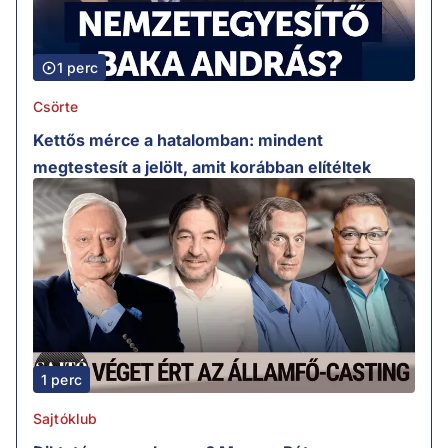
1 perc
Csörte
Kettős mérce a hatalomban: mindent
megtestesít a jelölt, amit korábban elítéltek
1 perc
Sajtóklub