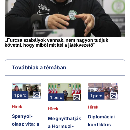
Továbbiak a témában
1 perc
1 perc
1 perc
Hírek
Hírek
Hírek
Spanyol-
Diplomáciai
Megnyithatják
olasz vita: a
konfliktus
a Hormuzi-