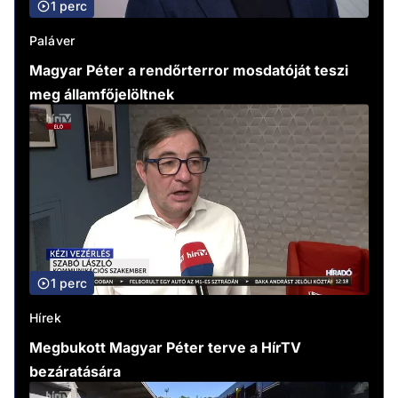
1 perc
Paláver
Magyar Péter a rendőrterror mosdatóját teszi
meg államfőjelöltnek
1 perc
Hírek
Megbukott Magyar Péter terve a HírTV
bezáratására