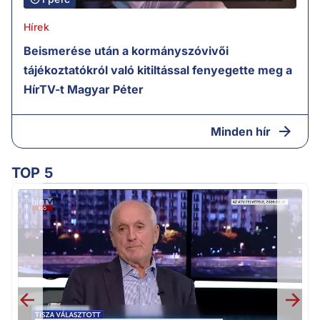
Hírek
Beismerése után a kormányszóvivői
tájékoztatókról való kitiltással fenyegette meg a
HírTV-t Magyar Péter
Minden hír
TOP 5
K
k