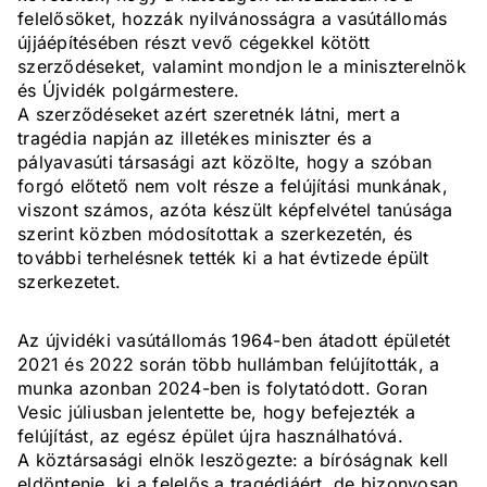
felelősöket, hozzák nyilvánosságra a vasútállomás
újjáépítésében részt vevő cégekkel kötött
szerződéseket, valamint mondjon le a miniszterelnök
és Újvidék polgármestere.
A szerződéseket azért szeretnék látni, mert a
tragédia napján az illetékes miniszter és a
pályavasúti társasági azt közölte, hogy a szóban
forgó előtető nem volt része a felújítási munkának,
viszont számos, azóta készült képfelvétel tanúsága
szerint közben módosítottak a szerkezetén, és
további terhelésnek tették ki a hat évtizede épült
szerkezetet.
Az újvidéki vasútállomás 1964-ben átadott épületét
2021 és 2022 során több hullámban felújították, a
munka azonban 2024-ben is folytatódott. Goran
Vesic júliusban jelentette be, hogy befejezték a
felújítást, az egész épület újra használhatóvá.
A köztársasági elnök leszögezte: a bíróságnak kell
eldöntenie, ki a felelős a tragédiáért, de bizonyosan