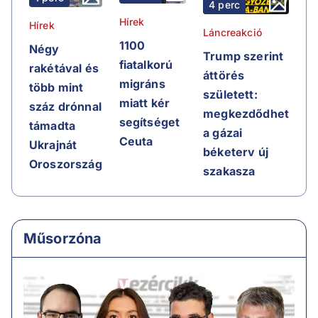
4 perc
Hírek
Hírek
Láncreakció
1100
Négy
Trump szerint
fiatalkorú
rakétával és
áttörés
migráns
több mint
született:
miatt kér
száz drónnal
megkezdődhet
segítséget
támadta
a gázai
Ceuta
Ukrajnát
béketerv új
Oroszország
szakasza
Műsorzóna