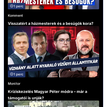
1 perc
Komment
Visszatért a házmesterek és a besúgók kora?
1 perc
Monitor
Kríziskezelés Magyar Péter módra – már a
támogatói is unják?