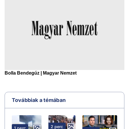
Továbbiak a témában
2 perc
1 perc