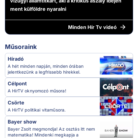
vízügyi államtitkárt, aki a kritikus aszály idején
ment külföldre nyaralni
Minden
Hír Tv videó
Műsoraink
Híradó
A hét minden napján, minden órában
jelentkezünk a legfrissebb hírekkel.
Célpont
A HírTV oknyomozó műsora!
Csörte
A HírTV politikai vitaműsora.
Bayer show
Bayer Zsolt megmondja! Az osztás itt nem
matematika! Mindenki megkapja a