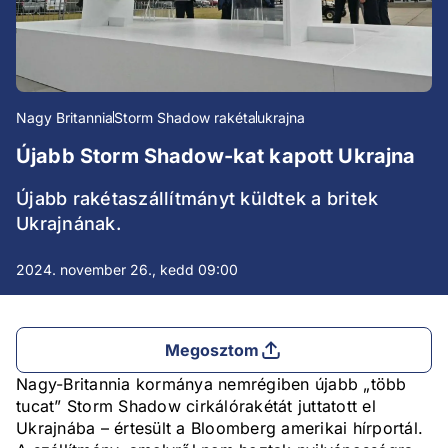
Nagy Britannia
Storm Shadow rakéta
ukrajna
Újabb Storm Shadow-kat kapott Ukrajna
Újabb rakétaszállítmányt küldtek a britek
Ukrajnának.
2024. november 26., kedd 09:00
Megosztom
Nagy-Britannia kormánya nemrégiben újabb „több
tucat” Storm Shadow cirkálórakétát juttatott el
Ukrajnába – értesült a Bloomberg amerikai hírportál.