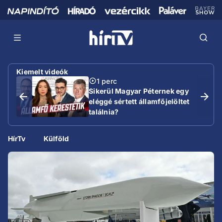
Kiemelt videók
1 perc
Sikerül Magyar Péternek egy
eléggé sértett államfőjelöltet
találnia?
HírTv
Külföld