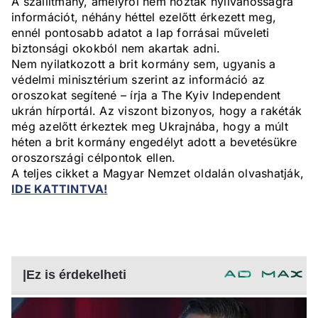
A szállítmány, amelyről nem hoztak nyilvánosságra
információt, néhány héttel ezelőtt érkezett meg,
ennél pontosabb adatot a lap forrásai műveleti
biztonsági okokból nem akartak adni.
Nem nyilatkozott a brit kormány sem, ugyanis a
védelmi minisztérium szerint az információ az
oroszokat segítené – írja a The Kyiv Independent
ukrán hírportál. Az viszont bizonyos, hogy a rakéták
még azelőtt érkeztek meg Ukrajnába, hogy a múlt
héten a brit kormány engedélyt adott a bevetésükre
oroszországi célpontok ellen.
A teljes cikket a Magyar Nemzet oldalán olvashatják,
IDE KATTINTVA!