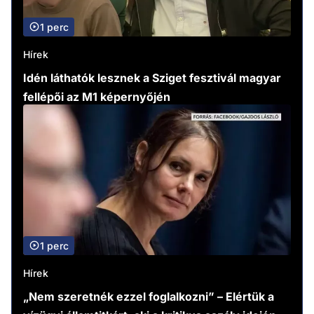
1 perc
Hírek
Idén láthatók lesznek a Sziget fesztivál magyar
fellépői az M1 képernyőjén
1 perc
Hírek
„Nem szeretnék ezzel foglalkozni” – Elértük a