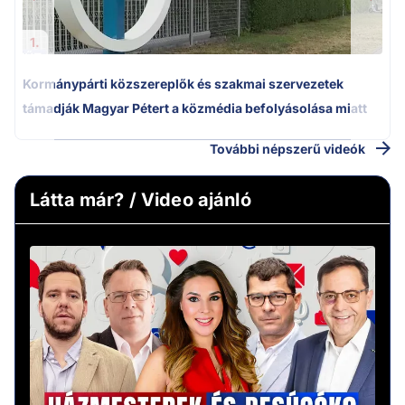
1.
Kormánypárti közszereplők és szakmai szervezetek
támadják Magyar Pétert a közmédia befolyásolása miatt
További népszerű videók
Látta már? / Video ajánló