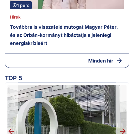
1 perc
Hírek
Továbbra is visszafelé mutogat Magyar Péter,
és az Orbán-kormányt hibáztatja a jelenlegi
energiakrízisért
Minden hír
TOP 5