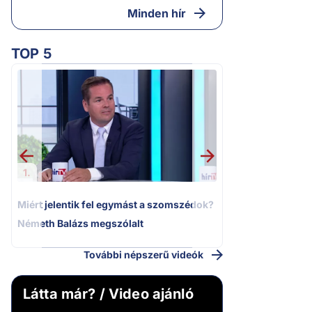
Minden hír
TOP 5
2.
Moszkvai gyomros
sajtó nyíltan kin
politizálást
1.
Miért jelentik fel egymást a szomszédok?
Németh Balázs megszólalt
További népszerű videók
Látta már? / Video ajánló