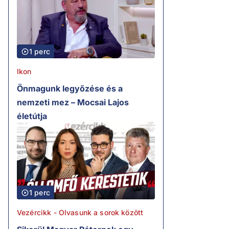
1 perc
Ikon
Önmagunk legyőzése és a
nemzeti mez – Mocsai Lajos
életútja
1 perc
Vezércikk - Olvasunk a sorok között