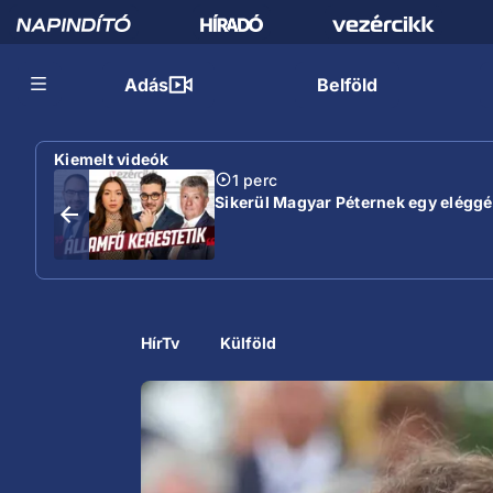
Adás
Belföld
Kiemelt videók
1 perc
Sikerül Magyar Péternek egy eléggé s
HírTv
Külföld