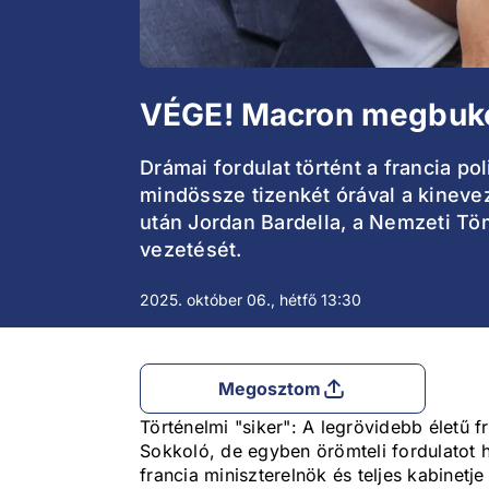
VÉGE! Macron megbukot
Drámai fordulat történt a francia p
mindössze tizenkét órával a kineve
után Jordan Bardella, a Nemzeti Tö
vezetését.
2025. október 06., hétfő 13:30
Megosztom
Történelmi "siker": A legrövidebb életű 
Sokkoló, de egyben örömteli fordulatot h
francia miniszterelnök és teljes kabinetj