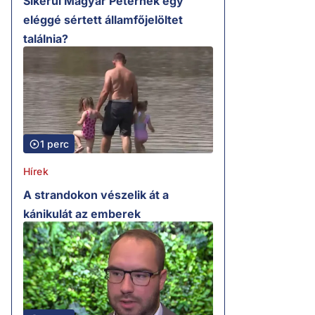
Sikerül Magyar Péternek egy
eléggé sértett államfőjelöltet
találnia?
1 perc
Hírek
A strandokon vészelik át a
kánikulát az emberek