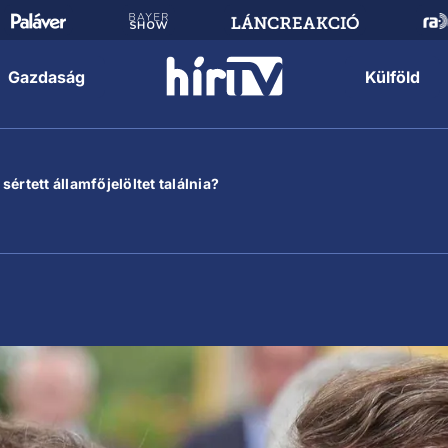
Gazdaság
Külföld
értett államfőjelöltet találnia?