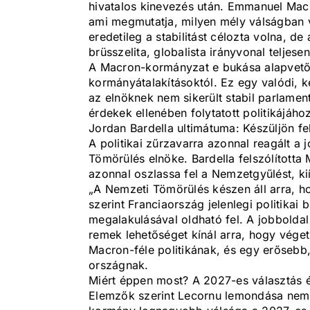
hivatalos kinevezés után. Emmanuel Macr
ami megmutatja, milyen mély válságban 
eredetileg a stabilitást célozta volna, d
brüsszelita, globalista irányvonal teljesen
A Macron-kormányzat e bukása alapvetőe
kormányátalakításoktól. Ez egy valódi, 
az elnöknek nem sikerült stabil parlamen
érdekek ellenében folytatott politikájáho
Jordan Bardella ultimátuma: Készüljön fe
A politikai zűrzavarra azonnal reagált a 
Tömörülés elnöke. Bardella felszólította
azonnal oszlassa fel a Nemzetgyűlést, kií
„A Nemzeti Tömörülés készen áll arra, hogy
szerint Franciaország jelenlegi politikai
megalakulásával oldható fel. A jobbolda
remek lehetőséget kínál arra, hogy vége
Macron-féle politikának, és egy erősebb,
országnak.
Miért éppen most? A 2027-es választás é
Elemzők szerint Lecornu lemondása nem 