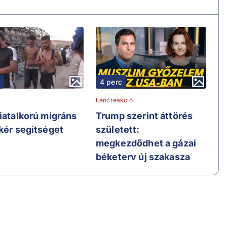
4 perc
Láncreakció
fiatalkorú migráns
Trump szerint áttörés
 kér segítséget
született:
megkezdődhet a gázai
béketerv új szakasza