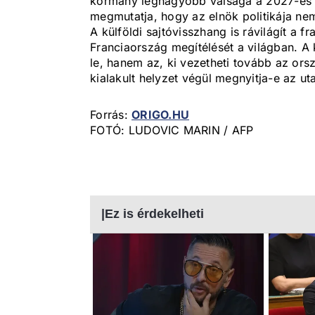
kormány legnagyobb válsága a 2027-es 
megmutatja, hogy az elnök politikája ne
A külföldi sajtóvisszhang is rávilágít a f
Franciaország megítélését a világban. 
le, hanem az, ki vezetheti tovább az orsz
kialakult helyzet végül megnyitja-e az uta
Forrás:
ORIGO.HU
FOTÓ: LUDOVIC MARIN / AFP