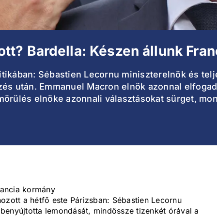
t? Bardella: Készen állunk Fran
olitikában: Sébastien Lecornu miniszterelnök és tel
zés után. Emmanuel Macron elnök azonnal elfogadta
mörülés elnöke azonnali választásokat sürget, mo
francia kormány
ozott a hétfő este Párizsban: Sébastien Lecornu
e benyújtotta lemondását, mindössze tizenkét órával a