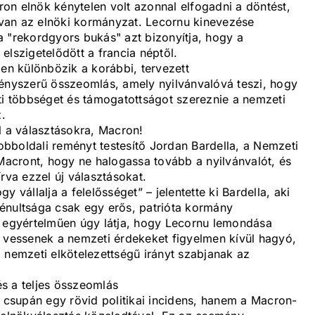
on elnök kénytelen volt azonnal elfogadni a döntést,
van az elnöki kormányzat. Lecornu kinevezése
e a "rekordgyors bukás" azt bizonyítja, hogy a
 elszigetelődött a francia néptől.
n különbözik a korábbi, tervezett
kényszerű összeomlás, amely nyilvánvalóvá teszi, hogy
ti többséget és támogatottságot szereznie a nemzeti
z.
l a választásokra, Macron!
jobboldali reményt testesítő Jordan Bardella, a Nemzeti
 Macront, hogy ne halogassa tovább a nyilvánvalót, és
rva ezzel új választásokat.
 vállalja a felelősséget” – jelentette ki Bardella, aki
 bénultsága csak egy erős, patrióta kormány
l egyértelműen úgy látja, hogy Lecornu lemondása
t vessenek a nemzeti érdekeket figyelmen kívül hagyó,
 nemzeti elkötelezettségű irányt szabjanak az
s a teljes összeomlás
csupán egy rövid politikai incidens, hanem a Macron-