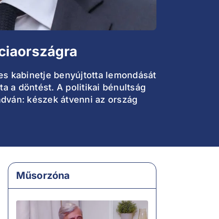
ciaországra
jes kabinetje benyújtotta lemondását
 a döntést. A politikai bénultság
ndván: készek átvenni az ország
Műsorzóna