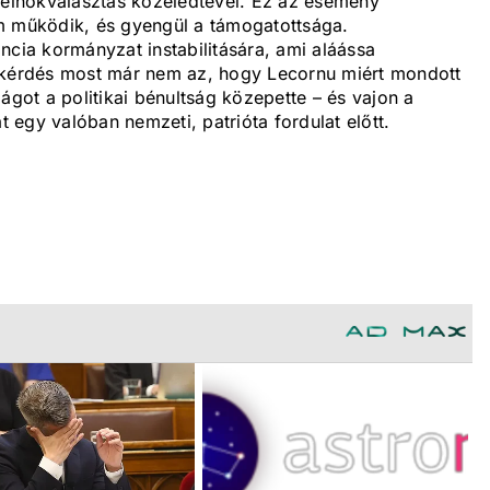
elnökválasztás közeledtével. Ez az esemény
m működik, és gyengül a támogatottsága.
rancia kormányzat instabilitására, ami aláássa
A kérdés most már nem az, hogy Lecornu miért mondott
ágot a politikai bénultság közepette – és vajon a
t egy valóban nemzeti, patrióta fordulat előtt.