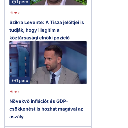
1 perc
Hírek
Szikra Levente: A Tisza jelöltjei is
tudják, hogy illegitim a
köztársasági elnöki pozíció
1 perc
Hírek
Növekvő inflációt és GDP-
csökkenést is hozhat magával az
aszály