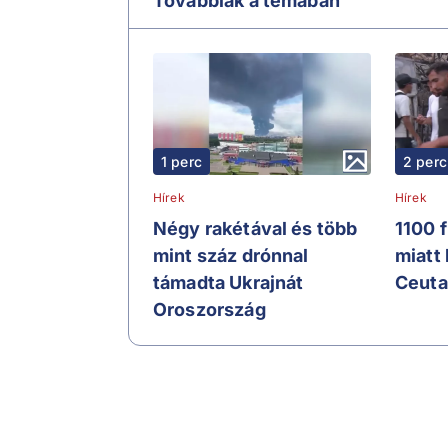
Továbbiak a témában
1 perc
2 perc
Hírek
Hírek
Négy rakétával és több
1100 
mint száz drónnal
miatt
támadta Ukrajnát
Ceuta
Oroszország