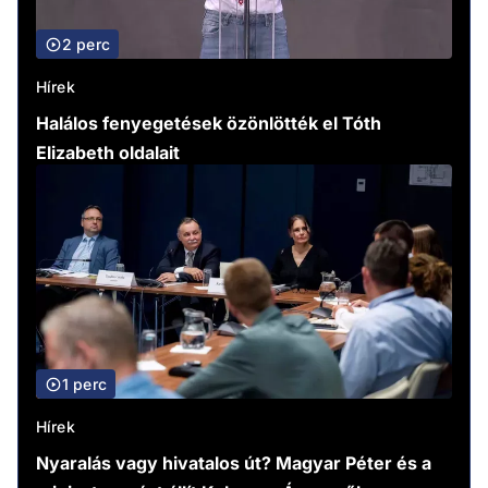
2 perc
Hírek
Halálos fenyegetések özönlötték el Tóth
Elizabeth oldalait
1 perc
Hírek
Nyaralás vagy hivatalos út? Magyar Péter és a