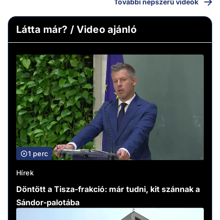
További népszerű videók
Látta már? / Video ajánló
1 perc
Hírek
Döntött a Tisza-frakció: már tudni, kit szánnak a
Sándor-palotába