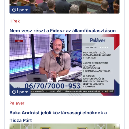
1 perc
Hírek
Nem vesz részt a Fidesz az államfőválasztáson
1 perc
Paláver
Baka Andrást jelöli köztársasági elnöknek a
Tisza Párt