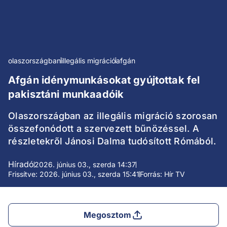
olaszországban
illegális migráció
afgán
Afgán idénymunkásokat gyújtottak fel
pakisztáni munkaadóik
Olaszországban az illegális migráció szorosan
összefonódott a szervezett bűnözéssel. A
részletekről Jánosi Dalma tudósított Rómából.
Híradó
2026. június 03., szerda 14:37
Frissítve: 2026. június 03., szerda 15:41
Forrás: Hír TV
Megosztom