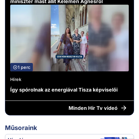
miniszter mást állít Kelemen Ágnesről
1 perc
Hírek
Így spórolnak az energiával Tisza képviselői
Minden
Hír Tv videó
Műsoraink