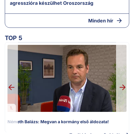
agresszióra készülhet Oroszország
Minden hír
TOP 5
v
1.
Németh Balázs: Megvan a kormány első áldozata!