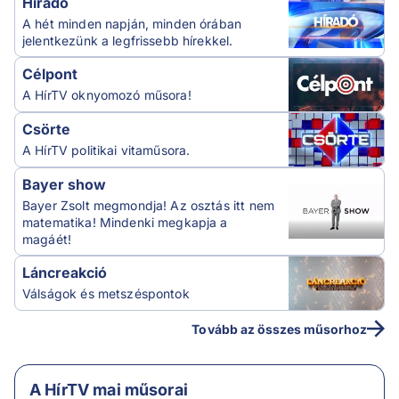
Híradó
A hét minden napján, minden órában
jelentkezünk a legfrissebb hírekkel.
Célpont
A HírTV oknyomozó műsora!
Csörte
A HírTV politikai vitaműsora.
Bayer show
Bayer Zsolt megmondja! Az osztás itt nem
matematika! Mindenki megkapja a
magáét!
Láncreakció
Válságok és metszéspontok
Tovább az összes műsorhoz
A HírTV mai műsorai