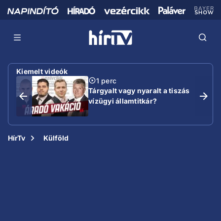
Kiemelt videók
1 perc
Tárgyalt vagy nyaralt a tiszás
vízügyi államtitkár?
HírTv
Külföld