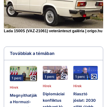
Továbbiak a témában
1 perc
1 perc
1 perc
Hírek
Hírek
Hírek
Riasztó
Diplomáciai
Megnyithatják
jóslat: 2030
konfliktus
a Hormuzi-
előtt újabb
robbant ki: