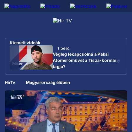
Kiemelt videók
1 perc
Végleg lekapcsolná a Paksi
Atomerőművet a Tisza-kormány
tagja?
HírTv
Magyarország élőben