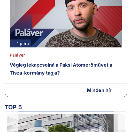
1 perc
Paláver
Végleg lekapcsolná a Paksi Atomerőművet a
Tisza-kormány tagja?
Minden hír
TOP 5