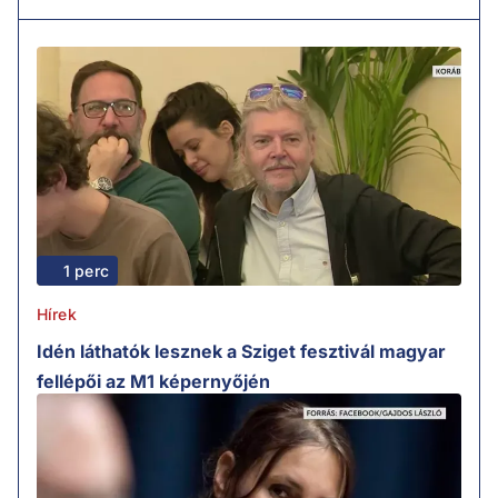
1 perc
Hírek
Idén láthatók lesznek a Sziget fesztivál magyar
fellépői az M1 képernyőjén