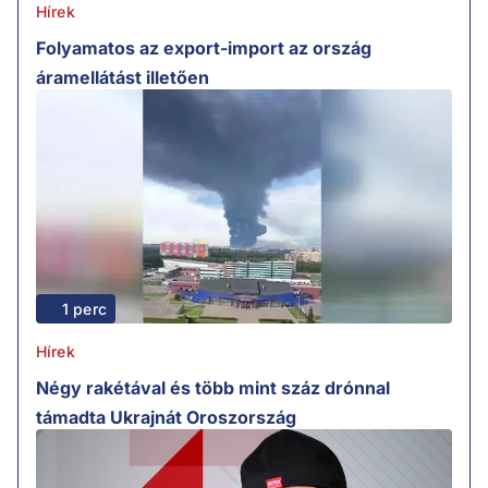
Hírek
Folyamatos az export-import az ország
áramellátást illetően
1 perc
Hírek
Négy rakétával és több mint száz drónnal
támadta Ukrajnát Oroszország