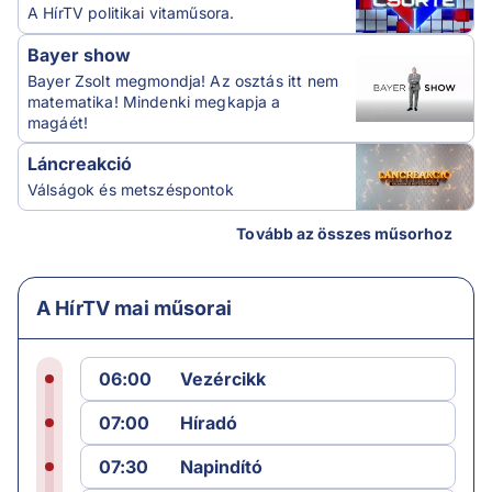
A HírTV politikai vitaműsora.
Bayer show
Bayer Zsolt megmondja! Az osztás itt nem
matematika! Mindenki megkapja a
magáét!
Láncreakció
Válságok és metszéspontok
Tovább az összes műsorhoz
A HírTV mai műsorai
06:00
Vezércikk
07:00
Híradó
07:30
Napindító