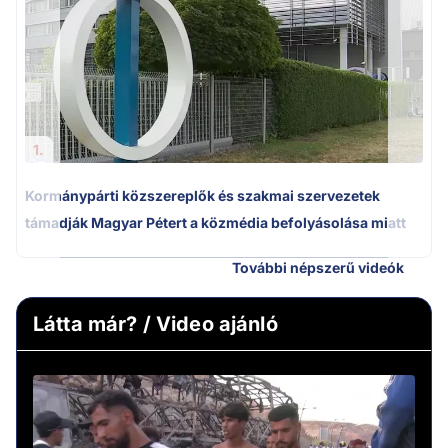
1.
Kormánypárti közszereplők és szakmai szervezetek
támadják Magyar Pétert a közmédia befolyásolása miatt
További népszerű videók
Látta már? / Video ajánló