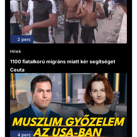
2 perc
Hírek
1100 fiatalkorú migráns miatt kér segítséget
Ceuta
4 perc