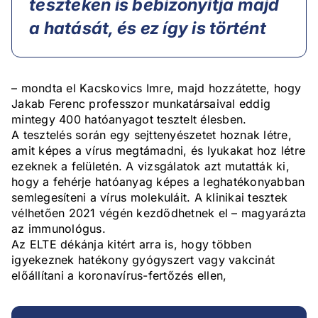
teszteken is bebizonyítja majd
a hatását, és ez így is történt
– mondta el Kacskovics Imre, majd hozzátette, hogy
Jakab Ferenc professzor munkatársaival eddig
mintegy 400 hatóanyagot tesztelt élesben.
A tesztelés során egy sejttenyészetet hoznak létre,
amit képes a vírus megtámadni, és lyukakat hoz létre
ezeknek a felületén. A vizsgálatok azt mutatták ki,
hogy a fehérje hatóanyag képes a leghatékonyabban
semlegesíteni a vírus molekuláit. A klinikai tesztek
vélhetően 2021 végén kezdődhetnek el – magyarázta
az immunológus.
Az ELTE dékánja kitért arra is, hogy többen
igyekeznek hatékony gyógyszert vagy vakcinát
előállítani a koronavírus-fertőzés ellen,