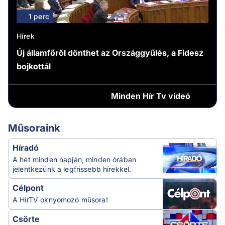
1 perc
Hírek
Új államfőről dönthet az Országgyűlés, a Fidesz
bojkottál
Minden
Hír Tv videó
Műsoraink
Híradó
A hét minden napján, minden órában
jelentkezünk a legfrissebb hírekkel.
Célpont
A HírTV oknyomozó műsora!
Csörte