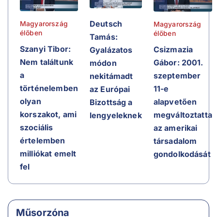
Deutsch
Magyarország
Magyarország
élőben
élőben
Tamás:
Szanyi Tibor:
Csizmazia
Gyalázatos
Nem találtunk
Gábor: 2001.
módon
a
szeptember
nekitámadt
történelemben
11-e
az Európai
olyan
alapvetően
Bizottság a
korszakot, ami
megváltoztatta
lengyeleknek
szociális
az amerikai
értelemben
társadalom
milliókat emelt
gondolkodását
fel
Műsorzóna