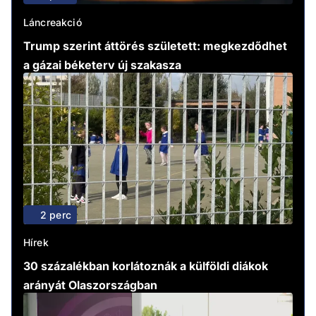
Láncreakció
Trump szerint áttörés született: megkezdődhet
a gázai béketerv új szakasza
2 perc
Hírek
30 százalékban korlátoznák a külföldi diákok
arányát Olaszországban