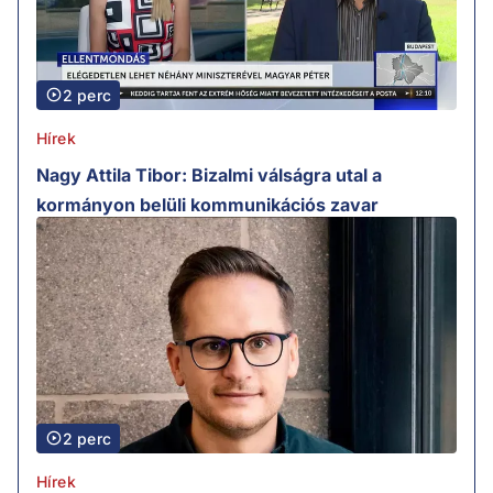
2 perc
Hírek
Nagy Attila Tibor: Bizalmi válságra utal a
kormányon belüli kommunikációs zavar
2 perc
Hírek