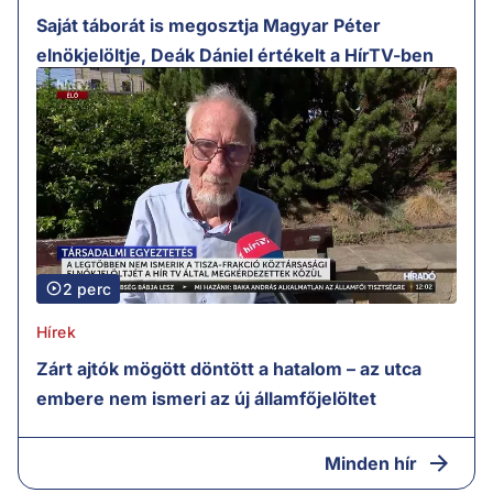
Saját táborát is megosztja Magyar Péter
elnökjelöltje, Deák Dániel értékelt a HírTV-ben
2 perc
Hírek
Zárt ajtók mögött döntött a hatalom – az utca
embere nem ismeri az új államfőjelöltet
Minden hír