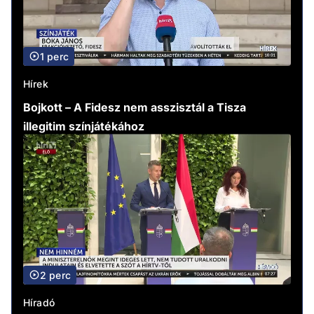
1 perc
Hírek
Bojkott – A Fidesz nem asszisztál a Tisza
illegitim színjátékához
2 perc
Híradó