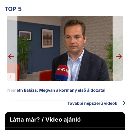
TOP 5
H
1.
Németh Balázs: Megvan a kormány első áldozata!
További népszerű videók
Látta már? / Video ajánló