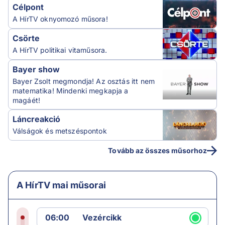
Célpont
A HírTV oknyomozó műsora!
Csörte
A HírTV politikai vitaműsora.
Bayer show
Bayer Zsolt megmondja! Az osztás itt nem
matematika! Mindenki megkapja a
magáét!
Láncreakció
Válságok és metszéspontok
Tovább az összes műsorhoz
A HírTV mai műsorai
06:00
Vezércikk