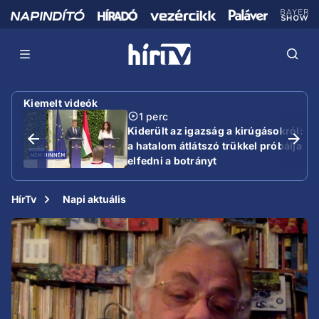
Kiemelt videók
1 perc
Kiderült az igazság a kirúgásokról:
a hatalom átlátszó trükkel próbálja
elfedni a botrányt
HírTv
Napi aktuális