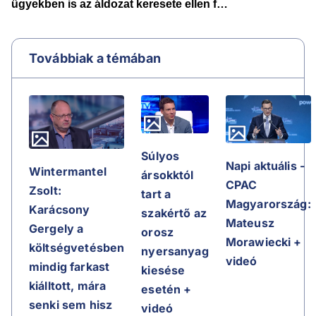
Továbbiak a témában
Súlyos
Napi aktuális -
Wintermantel
ársokktól
CPAC
Zsolt:
tart a
Magyarország:
Karácsony
szakértő az
Mateusz
Gergely a
orosz
Morawiecki +
költségvetésben
nyersanyag
videó
mindig farkast
kiesése
kiálltott, mára
esetén +
senki sem hisz
videó