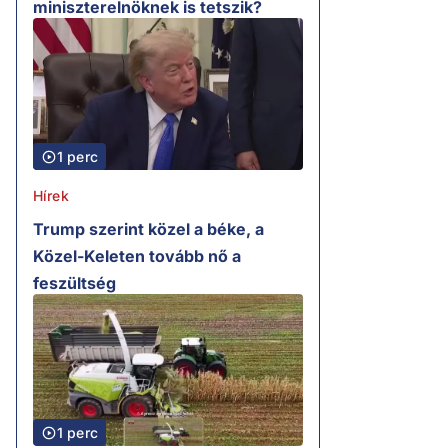
miniszterelnöknek is tetszik?
1 perc
Hírek
Trump szerint közel a béke, a
Közel-Keleten tovább nő a
feszültség
1 perc