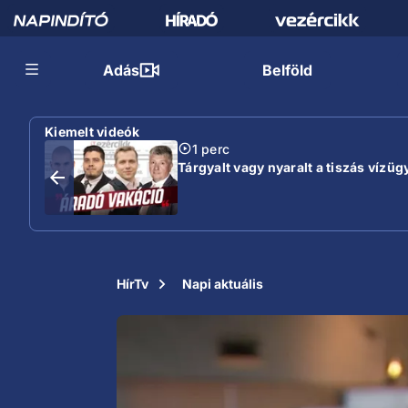
Adás
Belföld
Kiemelt videók
1 perc
Tárgyalt vagy nyaralt a tiszás vízügy
HírTv
Napi aktuális