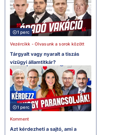
1 perc
Vezércikk - Olvasunk a sorok között
Tárgyalt vagy nyaralt a tiszás
vízügyi államtitkár?
1 perc
Komment
Azt kérdezheti a sajtó, ami a