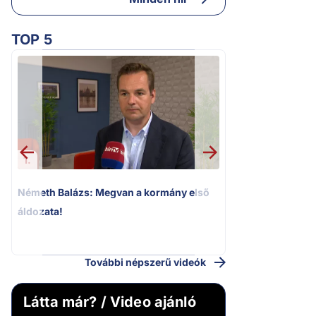
TOP 5
1.
2.
Németh Balázs: Megvan a kormány első
Kioktató hangne
áldozata!
Magyar Péter a vá
riportere felé
További népszerű videók
Látta már? / Video ajánló