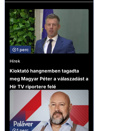
1 perc
Hírek
Kioktató hangnemben tagadta
meg Magyar Péter a válaszadást a
Hír TV riportere felé
1 perc