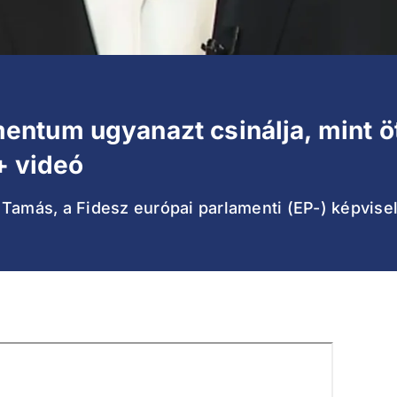
ntum ugyanazt csinálja, mint öt
 + videó
 Tamás, a Fidesz európai parlamenti (EP-) képvise