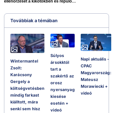
Továbbiak a témában
Súlyos
Napi aktuális -
Wintermantel
ársokktól
CPAC
Zsolt:
tart a
Magyarország:
Karácsony
szakértő az
Mateusz
Gergely a
orosz
Morawiecki +
költségvetésben
nyersanyag
videó
mindig farkast
kiesése
kiálltott, mára
esetén +
senki sem hisz
videó