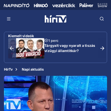
Kiemelt videók
1 perc
Tárgyalt vagy nyaralt a tiszás
vízügyi államtitkár?
HírTv
Napi aktuális