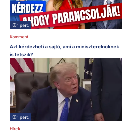
1 perc
Komment
Azt kérdezheti a sajtó, ami a miniszterelnöknek
is tetszik?
1 perc
Hírek