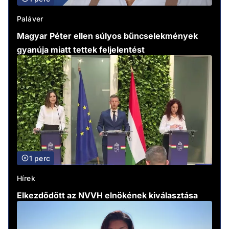
Paláver
Magyar Péter ellen súlyos bűncselekmények
gyanúja miatt tettek feljelentést
1 perc
Hírek
Elkezdődött az NVVH elnökének kiválasztása