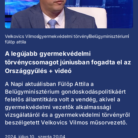
Velkovics Vilmos
gyermekvédelmi törvény
Belügyminisztérium
fülöp attila
A legújabb gyermekvédelmi
törvénycsomagot júniusban fogadta el az
Országgyűlés + videó
A Napi aktuálisban Fülöp Attila a
Belügyminisztérium gondoskodáspolitikáért
felelős államtitkára volt a vendég, akivel a
gyermekvédelmi vezetők alkalmassági
vizsgálatáról és a gyermekvédelmi törvényről
beszélgetett Velkovics Vilmos műsorvezető.
2024. július 10., szerda 20:04