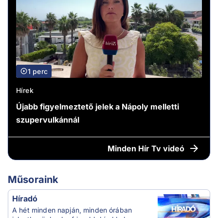
1 perc
Hírek
Újabb figyelmeztető jelek a Nápoly melletti
szupervulkánnál
Minden
Hír Tv videó
Műsoraink
Híradó
A hét minden napján, minden órában