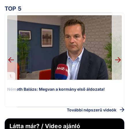
TOP 5
1.
Németh Balázs: Megvan a kormány első áldozata!
v
További népszerű videók
Látta már? / Video ajánló