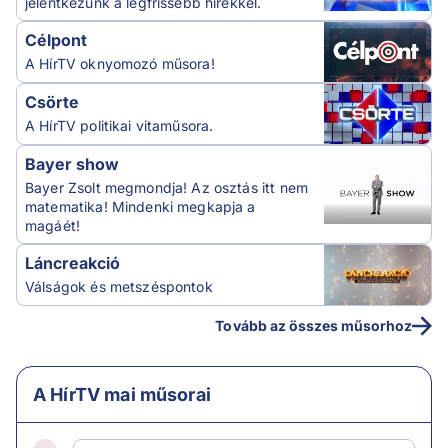
jelentkezünk a legfrissebb hírekkel.
Célpont
A HírTV oknyomozó műsora!
Csörte
A HírTV politikai vitaműsora.
Bayer show
Bayer Zsolt megmondja! Az osztás itt nem
matematika! Mindenki megkapja a
magáét!
Láncreakció
Válságok és metszéspontok
Tovább az összes műsorhoz
A HírTV mai műsorai