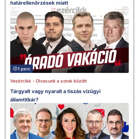
határellenőrzések miatt
1 perc
Vezércikk - Olvasunk a sorok között
Tárgyalt vagy nyaralt a tiszás vízügyi
államtitkár?