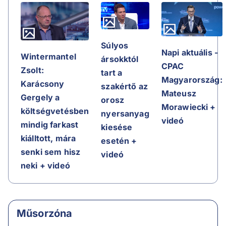
Súlyos
Napi aktuális -
Wintermantel
ársokktól
CPAC
Zsolt:
tart a
Magyarország:
Karácsony
szakértő az
Mateusz
Gergely a
orosz
Morawiecki +
költségvetésben
nyersanyag
videó
mindig farkast
kiesése
kiálltott, mára
esetén +
senki sem hisz
videó
neki + videó
Műsorzóna