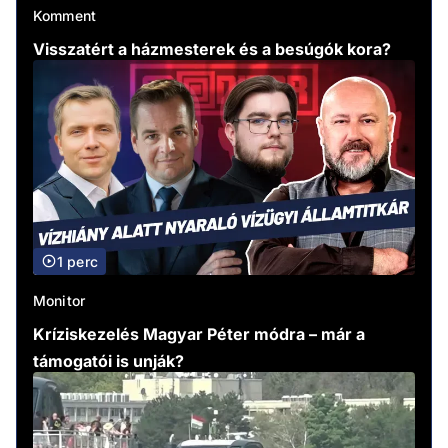
Komment
Visszatért a házmesterek és a besúgók kora?
1 perc
Monitor
Kríziskezelés Magyar Péter módra – már a
támogatói is unják?