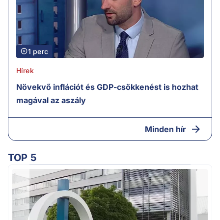
1 perc
Hírek
Növekvő inflációt és GDP-csökkenést is hozhat
magával az aszály
Minden hír
TOP 5
M
k