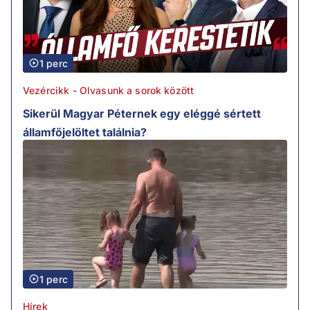
1 perc
Vezércikk - Olvasunk a sorok között
Sikerül Magyar Péternek egy eléggé sértett
államfőjelöltet találnia?
1 perc
Hírek