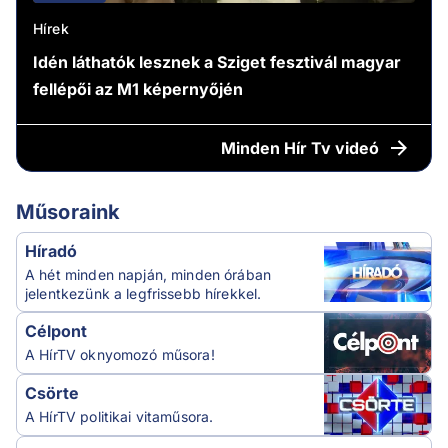
Hírek
Idén láthatók lesznek a Sziget fesztivál magyar
fellépői az M1 képernyőjén
Minden
Hír Tv videó
Műsoraink
Híradó
A hét minden napján, minden órában
jelentkezünk a legfrissebb hírekkel.
Célpont
A HírTV oknyomozó műsora!
Csörte
A HírTV politikai vitaműsora.