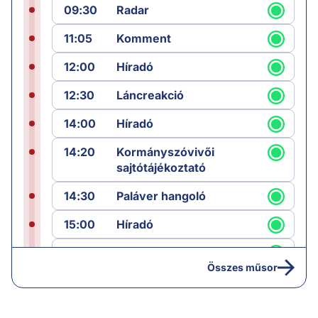
09:30
Radar
11:05
Komment
12:00
Híradó
12:30
Láncreakció
14:00
Híradó
14:20
Kormányszóvivői
sajtótájékoztató
14:30
Paláver hangoló
15:00
Híradó
15:30
Paláver
Összes műsor
17:00
Hírek
19:00
Hírek