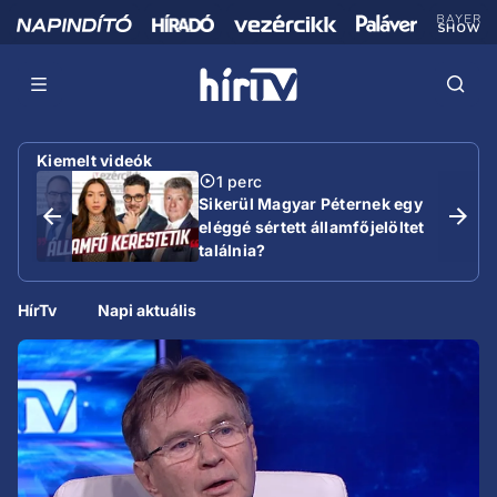
Kiemelt videók
1 perc
Sikerül Magyar Péternek egy
eléggé sértett államfőjelöltet
találnia?
HírTv
Napi aktuális