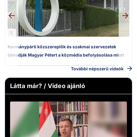
1.
Kormánypárti közszereplők és szakmai szervezetek
támadják Magyar Pétert a közmédia befolyásolása miatt
További népszerű videók
Látta már? / Video ajánló