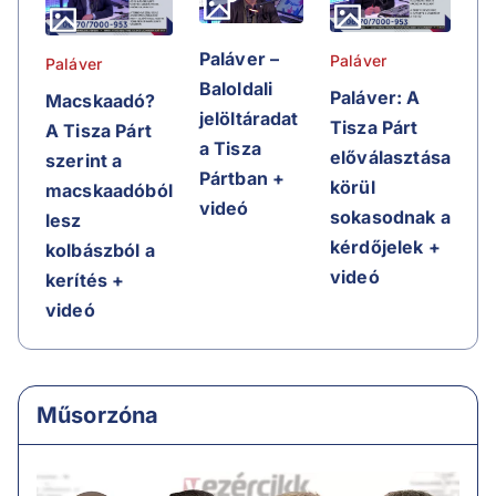
Paláver –
Paláver
Paláver
Baloldali
Paláver: A
Macskaadó?
jelöltáradat
Tisza Párt
A Tisza Párt
a Tisza
előválasztása
szerint a
Pártban +
körül
macskaadóból
videó
sokasodnak a
lesz
kérdőjelek +
kolbászból a
videó
kerítés +
videó
Műsorzóna