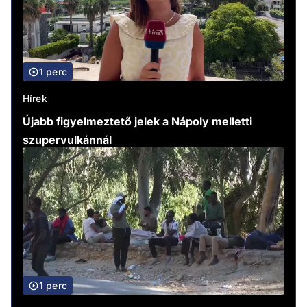
1 perc
Hírek
Újabb figyelmeztető jelek a Nápoly melletti
szupervulkánnál
1 perc