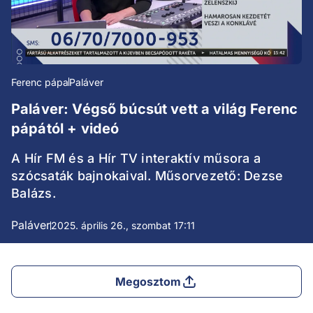
Ferenc pápa
Paláver
Paláver: Végső búcsút vett a világ Ferenc
pápától + videó
A Hír FM és a Hír TV interaktív műsora a
szócsaták bajnokaival. Műsorvezető: Dezse
Balázs.
Paláver
2025. április 26., szombat 17:11
Megosztom