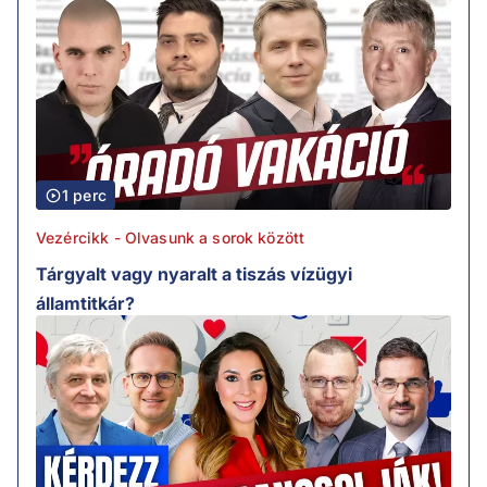
1 perc
Vezércikk - Olvasunk a sorok között
Tárgyalt vagy nyaralt a tiszás vízügyi
államtitkár?