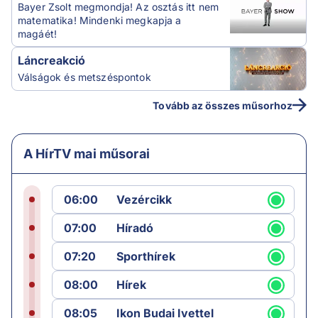
Bayer Zsolt megmondja! Az osztás itt nem
matematika! Mindenki megkapja a
magáét!
Láncreakció
Válságok és metszéspontok
Tovább az összes műsorhoz
A HírTV mai műsorai
06:00
Vezércikk
07:00
Híradó
07:20
Sporthírek
08:00
Hírek
08:05
Ikon Budai Ivettel