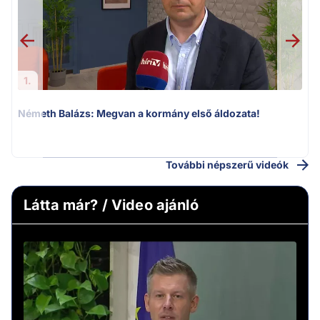
1.
Németh Balázs: Megvan a kormány első áldozata!
v
További népszerű videók
Látta már? / Video ajánló