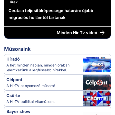
Hírek
Ceuta a teljesítőképessége határán: újabb
migrációs hullámtól tartanak
Minden
Hír Tv videó
Műsoraink
Híradó
A hét minden napján, minden órában
jelentkezünk a legfrissebb hírekkel.
Célpont
A HírTV oknyomozó műsora!
Csörte
A HírTV politikai vitaműsora.
Bayer show