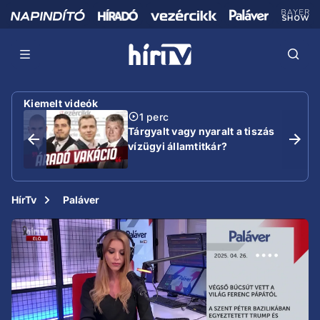
Kiemelt videók
1 perc
Tárgyalt vagy nyaralt a tiszás
vízügyi államtitkár?
HírTv
Paláver