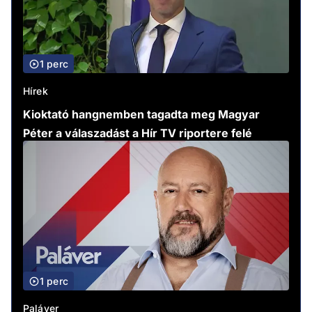
1 perc
Hírek
Kioktató hangnemben tagadta meg Magyar
Péter a válaszadást a Hír TV riportere felé
1 perc
Paláver