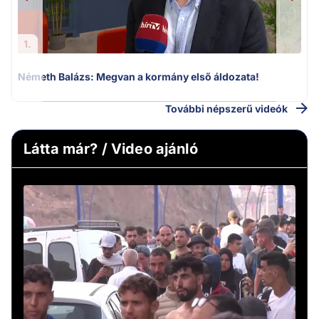
1.
Németh Balázs: Megvan a kormány első áldozata!
H
További népszerű videók
Látta már? / Video ajánló