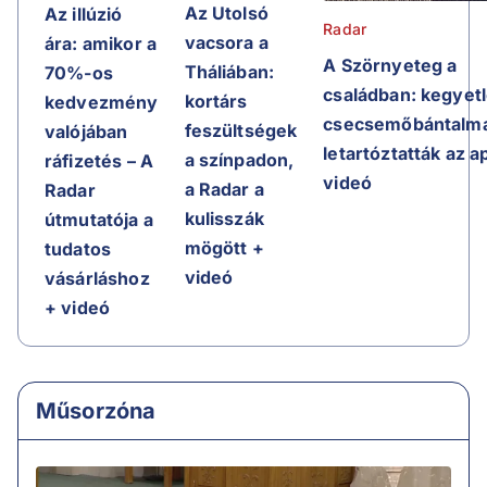
Az Utolsó
Az illúzió
Radar
vacsora a
ára: amikor a
A Szörnyeteg a
Tháliában:
70%-os
családban: kegyet
kortárs
kedvezmény
csecsemőbántalma
feszültségek
valójában
letartóztatták az a
a színpadon,
ráfizetés – A
videó
a Radar a
Radar
kulisszák
útmutatója a
mögött +
tudatos
videó
vásárláshoz
+ videó
Műsorzóna