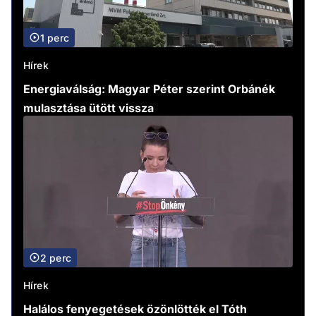
1 perc
Hírek
Energiaválság: Magyar Péter szerint Orbánék
mulasztása ütött vissza
2 perc
Hírek
Halálos fenyegetések özönlötték el Tóth