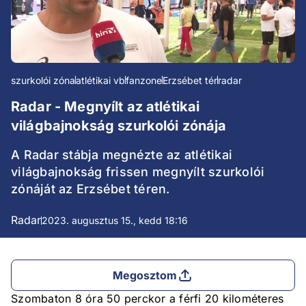
szurkolói zóna
atlétikai vb
fanzone
Erzsébet tér
radar
Radar - Megnyílt az atlétikai
világbajnokság szurkolói zónája
A Radar stábja megnézte az atlétikai
világbajnokság frissen megnyílt szurkolói
zónáját az Erzsébet téren.
Radar
2023. augusztus 15., kedd 18:16
Megosztom
Szombaton 8 óra 50 perckor a férfi 20 kilométeres