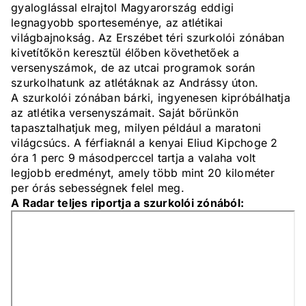
gyaloglással elrajtol Magyarország eddigi
legnagyobb sporteseménye, az atlétikai
világbajnokság. Az Erszébet téri szurkolói zónában
kivetítőkön keresztül élőben követhetőek a
versenyszámok, de az utcai programok során
szurkolhatunk az atlétáknak az Andrássy úton.
A szurkolói zónában bárki, ingyenesen kipróbálhatja
az atlétika versenyszámait. Saját bőrünkön
tapasztalhatjuk meg, milyen például a maratoni
világcsúcs. A férfiaknál a kenyai Eliud Kipchoge 2
óra 1 perc 9 másodperccel tartja a valaha volt
legjobb eredményt, amely több mint 20 kilométer
per órás sebességnek felel meg.
A Radar teljes riportja a szurkolói zónából: