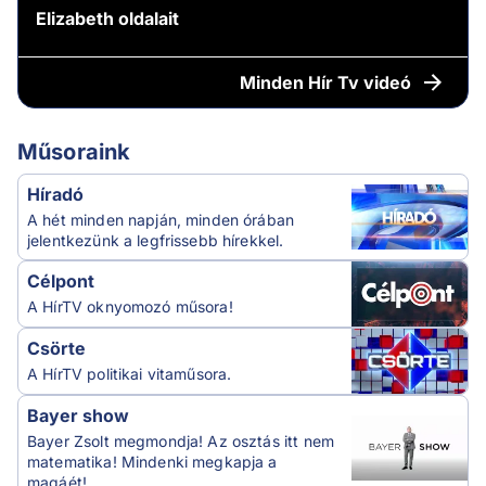
Elizabeth oldalait
Minden
Hír Tv videó
Műsoraink
Híradó
A hét minden napján, minden órában
jelentkezünk a legfrissebb hírekkel.
Célpont
A HírTV oknyomozó műsora!
Csörte
A HírTV politikai vitaműsora.
Bayer show
Bayer Zsolt megmondja! Az osztás itt nem
matematika! Mindenki megkapja a
magáét!