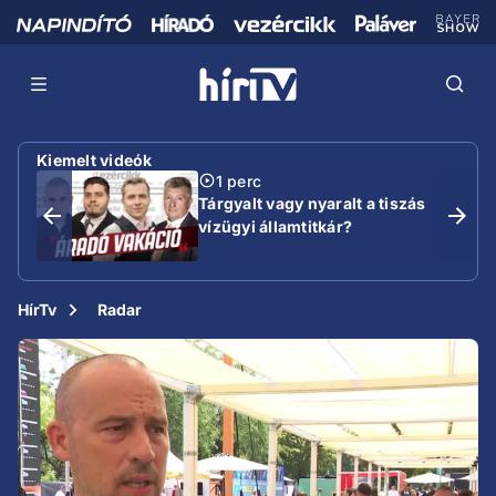
Kiemelt videók
1 perc
Tárgyalt vagy nyaralt a tiszás
vízügyi államtitkár?
HírTv
Radar