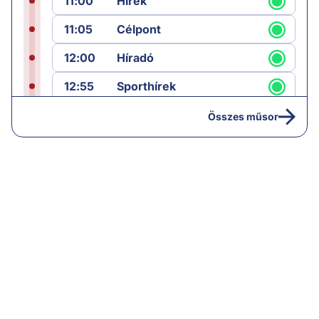
11:00
Hírek
11:05
Célpont
12:00
Híradó
12:55
Sporthírek
13:00
Hírek
Összes műsor
13:05
Jób lázadása
14:40
Hírek
15:00
Híradó
15:30
Paláver
16:55
Hírek
17:00
Hírek
18:00
Híradó