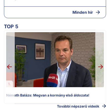
Minden hír
TOP 5
H
1.
Németh Balázs: Megvan a kormány első áldozata!
További népszerű videók