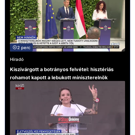
2 perc
Híradó
Kiszivárgott a botrányos felvétel: hisztériás
rohamot kapott a lebukott miniszterelnök