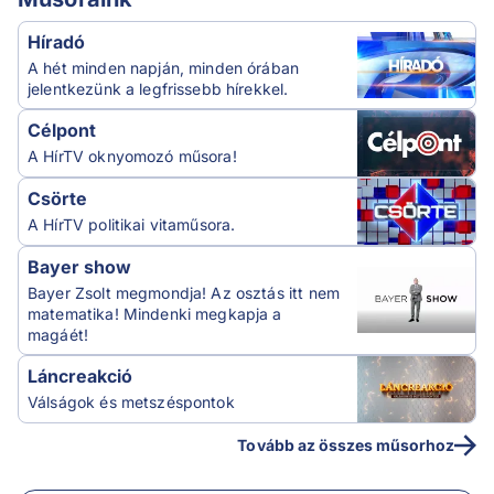
Híradó
A hét minden napján, minden órában
jelentkezünk a legfrissebb hírekkel.
Célpont
A HírTV oknyomozó műsora!
Csörte
A HírTV politikai vitaműsora.
Bayer show
Bayer Zsolt megmondja! Az osztás itt nem
matematika! Mindenki megkapja a
magáét!
Láncreakció
Válságok és metszéspontok
Tovább az összes műsorhoz