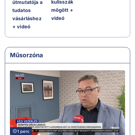
kulisszák
útmutatója a
mögött +
tudatos
videó
vásárláshoz
+ videó
Műsorzóna
1 perc