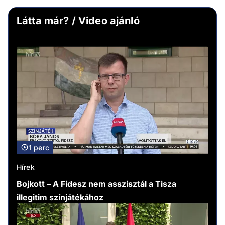
Látta már? / Video ajánló
1 perc
Hírek
Bojkott – A Fidesz nem asszisztál a Tisza
illegitim színjátékához