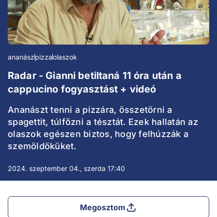
ananász
pizza
olaszok
Radar - Gianni betiltaná 11 óra után a
cappucino fogyasztást + videó
Ananászt tenni a pizzára, összetörni a
spagettit, túlfőzni a tésztát. Ezek hallatán az
olaszok egészen biztos, hogy felhúzzák a
szemöldöküket.
2024. szeptember 04., szerda 17:40
Megosztom