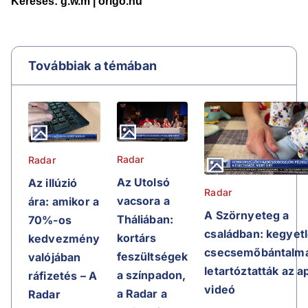
Továbbiak a témában
Radar
Radar
Az Utolsó
Az illúzió
Radar
vacsora a
ára: amikor a
A Szörnyeteg a
Tháliában:
70%-os
családban: kegyet
kortárs
kedvezmény
csecsemőbántalma
feszültségek
valójában
letartóztatták az a
a színpadon,
ráfizetés – A
videó
a Radar a
Radar