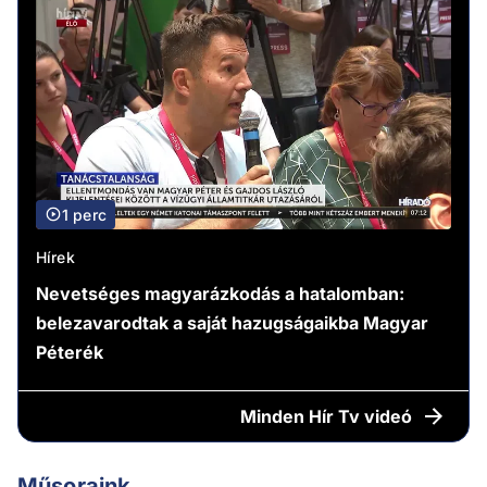
1 perc
Hírek
Nevetséges magyarázkodás a hatalomban:
belezavarodtak a saját hazugságaikba Magyar
Péterék
Minden
Hír Tv videó
Műsoraink