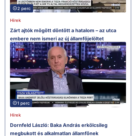
2 perc
Hírek
Zárt ajtók mögött döntött a hatalom – az utca
embere nem ismeri az új államfőjelöltet
1 perc
Hírek
Dornfeld László: Baka András erkölcsileg
megbukott és alkalmatlan államfőnek