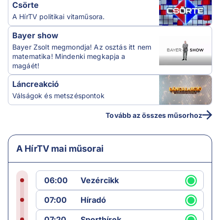
Csörte
A HírTV politikai vitaműsora.
Bayer show
Bayer Zsolt megmondja! Az osztás itt nem
matematika! Mindenki megkapja a
magáét!
Láncreakció
Válságok és metszéspontok
Tovább az összes műsorhoz
A HírTV mai műsorai
06:00
Vezércikk
07:00
Híradó
07:20
Sporthírek