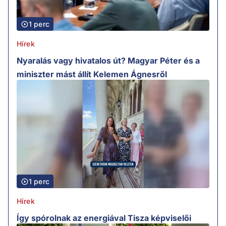
1 perc
Hírek
Nyaralás vagy hivatalos út? Magyar Péter és a
miniszter mást állít Kelemen Ágnesről
1 perc
Hírek
Így spórolnak az energiával Tisza képviselői