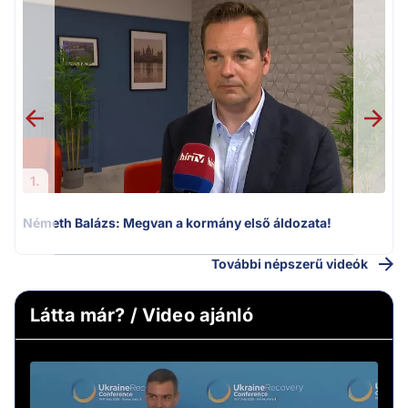
v
1.
Németh Balázs: Megvan a kormány első áldozata!
További népszerű videók
Látta már? / Video ajánló