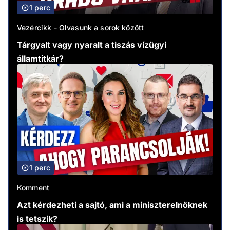
1 perc
Vezércikk - Olvasunk a sorok között
Tárgyalt vagy nyaralt a tiszás vízügyi
államtitkár?
1 perc
Komment
Azt kérdezheti a sajtó, ami a miniszterelnöknek
is tetszik?