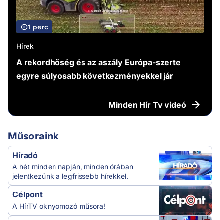
1 perc
Hírek
A rekordhőség és az aszály Európa-szerte
egyre súlyosabb következményekkel jár
Minden
Hír Tv videó
Műsoraink
Híradó
A hét minden napján, minden órában
jelentkezünk a legfrissebb hírekkel.
Célpont
A HírTV oknyomozó műsora!