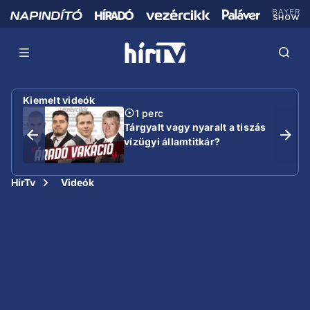
Kiemelt videók
1 perc
Tárgyalt vagy nyaralt a tiszás
vízügyi államtitkár?
HírTv
Videók