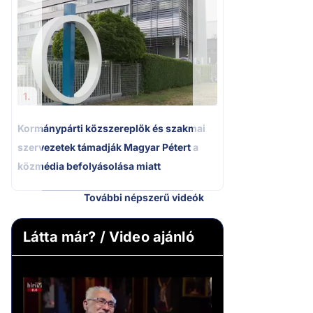
A miniszterelnök
tájékoztatása Pak
bizonytalanságot
1.
Kormánypárti közszereplők és szakmai
szervezetek támadják Magyar Pétert a
közmédia befolyásolása miatt
További népszerű videók
Látta már? / Video ajánló