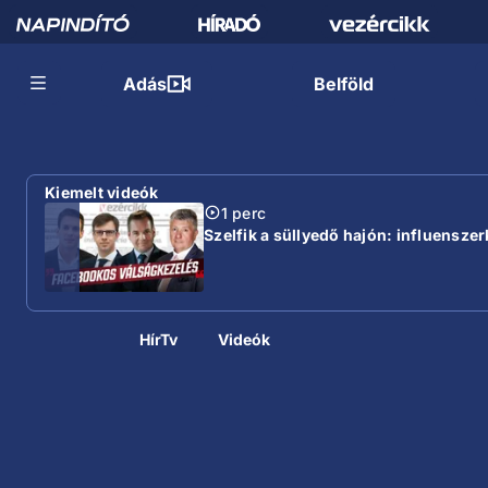
Adás
Belföld
Kiemelt videók
1 perc
Szelfik a süllyedő hajón: influensze
HírTv
Videók