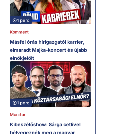
1 perc
Komment
Másfél órás hírigazgatói karrier,
elmaradt Majka-koncert és újabb
elnökjelölt
1 perc
Monitor
Kibeszélőshow: Sárga cetlivel
bélyegeznék meg a magyar