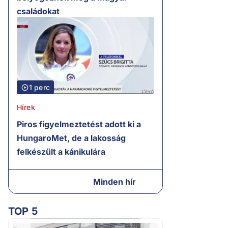
családokat
1 perc
Hírek
Piros figyelmeztetést adott ki a
HungaroMet, de a lakosság
felkészült a kánikulára
Minden hír
TOP 5
2.