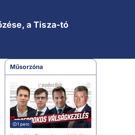
zése, a Tisza-tó
Műsorzóna
1 perc