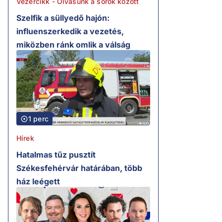
Vezércikk - Olvasunk a sorok között
Szelfik a süllyedő hajón:
influenszerkedik a vezetés,
miközben ránk omlik a válság
1 perc
Hírek
Hatalmas tűz pusztít
Székesfehérvár határában, több
ház leégett