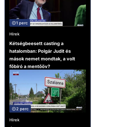
1 perc
Hírek
Kétségbeesett casting a
hatalomban: Polgár Judit és
mások nemet mondtak, a volt
főbíró a mentőöv?
2 perc
Hírek