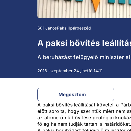
Süli János
Paks II
párbeszéd
A paksi bővítés leállít
A beruházást felügyelő miniszter e
2018. szeptember 24., hétfő 14:11
Megosztom
A paksi bővítés leállítását követeli a Pá
előtt sorolta, hogy szerintük miért nem s
az atomerőmű bővítése geológiai kockáza
főleg ha nem tudják tartani a határidőket
A paksi beruházást felügyelő miniszter el