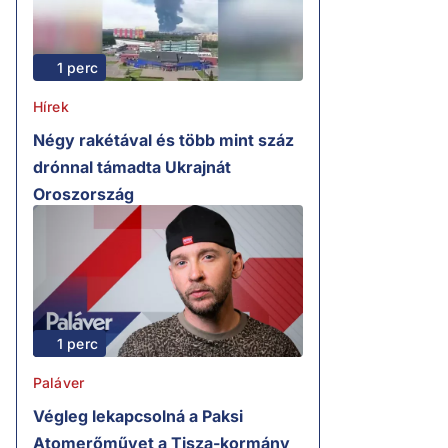
1 perc
Hírek
Négy rakétával és több mint száz
drónnal támadta Ukrajnát
Oroszország
1 perc
Paláver
Végleg lekapcsolná a Paksi
Atomerőművet a Tisza-kormány