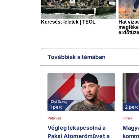
Továbbiak a témában
1 perc
2 perc
Paláver
Hírek
Végleg lekapcsolná a
Magya
Paksi Atomerőművet a
komme