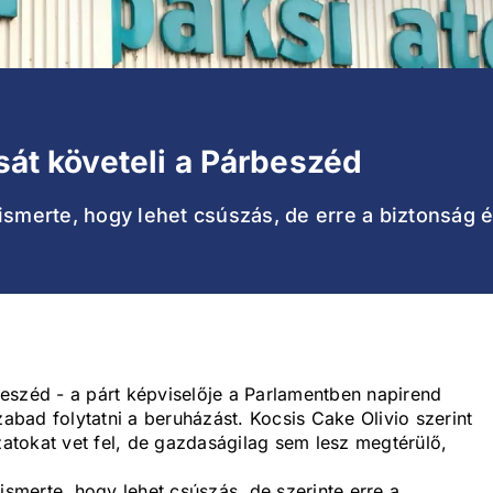
ását követeli a Párbeszéd
lismerte, hogy lehet csúszás, de erre a biztonság
rbeszéd - a párt képviselője a Parlamentben napirend
zabad folytatni a beruházást. Kocsis Cake Olivio szerint
tokat vet fel, de gazdaságilag sem lesz megtérülő,
.
ismerte, hogy lehet csúszás, de szerinte erre a