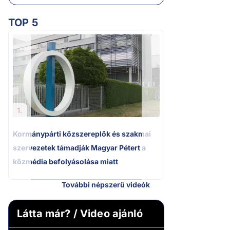
TOP 5
2.
Kétségbeesett ca
Polgár Judit és 
volt főbíró a me
1.
Kormánypárti közszereplők és szakmai
szervezetek támadják Magyar Pétert a
közmédia befolyásolása miatt
További népszerű videók
Látta már? / Video ajánló