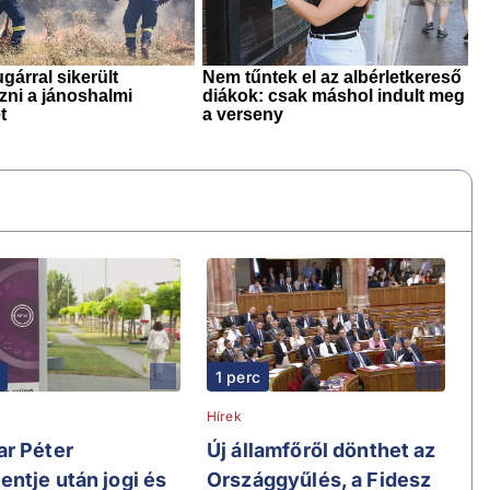
1 perc
Hírek
r Péter
Új államfőről dönthet az
ntje után jogi és
Országgyűlés, a Fidesz