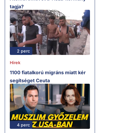
tagja?
2 perc
Hírek
1100 fiatalkorú migráns miatt kér
segítséget Ceuta
4 perc