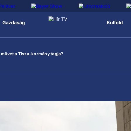
Gazdaság
Külföld
őművet a Tisza-kormány tagja?