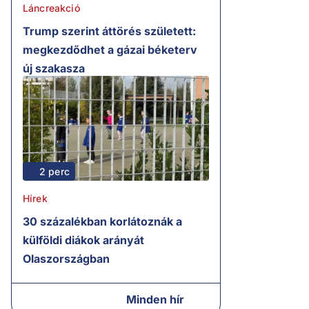
Láncreakció
Trump szerint áttörés született:
megkezdődhet a gázai béketerv
új szakasza
2 perc
Hírek
30 százalékban korlátoznák a
külföldi diákok arányát
Olaszországban
Minden hír