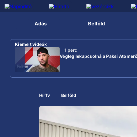
Adás
Belföld
Kiemelt videók
1 perc
Végleg lekapcsolná a Paksi Atomer
HírTv
Belföld