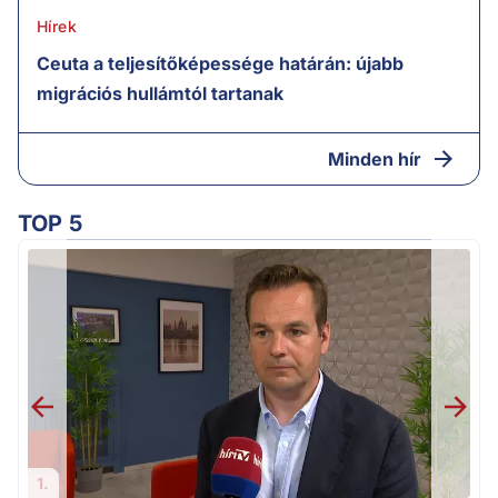
Hírek
Ceuta a teljesítőképessége határán: újabb
migrációs hullámtól tartanak
Minden hír
TOP 5
F
1.