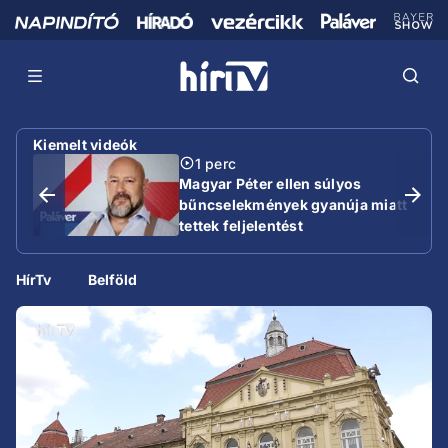
Kiemelt videók
1 perc
Magyar Péter ellen súlyos
bűncselekmények gyanúja miatt
tettek feljelentést
HírTv
Belföld