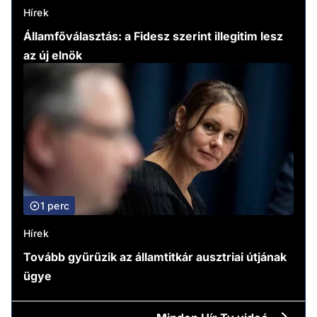
Hírek
Államfőválasztás: a Fidesz szerint illegitim lesz
az új elnök
1 perc
Hírek
Tovább gyűrűzik az államtitkár ausztriai útjának
ügye