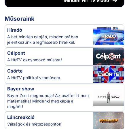
Minden
Hír Tv videó
Műsoraink
Híradó
A hét minden napján, minden órában
jelentkezünk a legfrissebb hírekkel.
Célpont
A HírTV oknyomozó műsora!
Csörte
A HírTV politikai vitaműsora.
Bayer show
Bayer Zsolt megmondja! Az osztás itt nem
matematika! Mindenki megkapja a
magáét!
Láncreakció
Válságok és metszéspontok