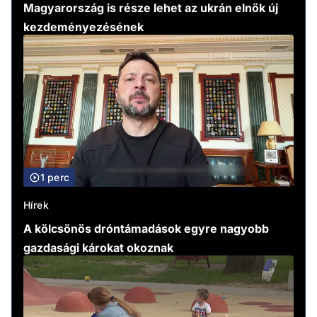
Magyarország is része lehet az ukrán elnök új
kezdeményezésének
1 perc
Hírek
A kölcsönös dróntámadások egyre nagyobb
gazdasági károkat okoznak