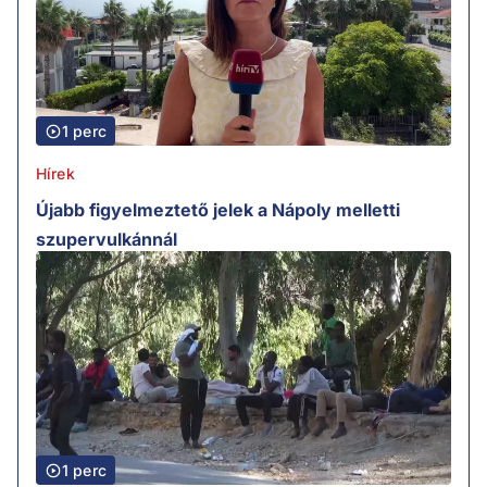
1 perc
Hírek
Újabb figyelmeztető jelek a Nápoly melletti
szupervulkánnál
1 perc