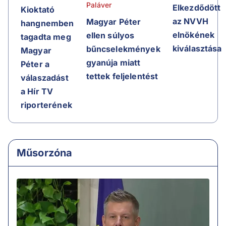
Paláver
Elkezdődött
Kioktató
az NVVH
Magyar Péter
hangnemben
elnökének
ellen súlyos
tagadta meg
kiválasztása
bűncselekmények
Magyar
gyanúja miatt
Péter a
tettek feljelentést
válaszadást
a Hír TV
riporterének
Műsorzóna