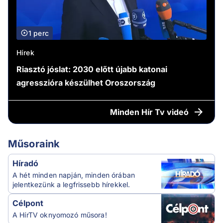
1 perc
Hírek
Riasztó jóslat: 2030 előtt újabb katonai
agresszióra készülhet Oroszország
Minden
Hír Tv videó
Műsoraink
Híradó
A hét minden napján, minden órában
jelentkezünk a legfrissebb hírekkel.
Célpont
A HírTV oknyomozó műsora!