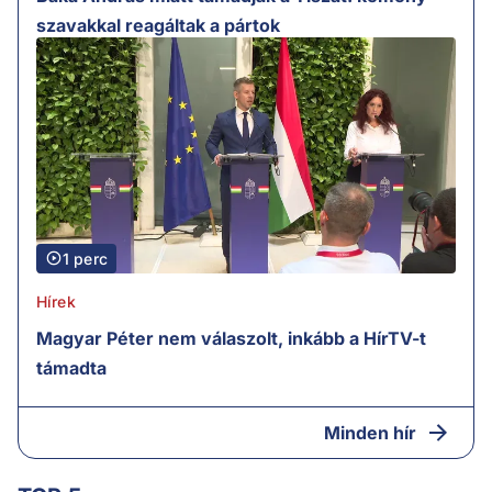
szavakkal reagáltak a pártok
1 perc
Hírek
Magyar Péter nem válaszolt, inkább a HírTV-t
támadta
Minden hír