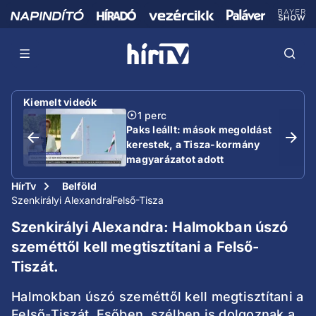
Kiemelt videók
1 perc
Paks leállt: mások megoldást
kerestek, a Tisza-kormány
magyarázatot adott
HírTv
Belföld
Szenkirályi Alexandra
Felső-Tisza
Szenkirályi Alexandra: Halmokban úszó
szeméttől kell megtisztítani a Felső-
Tiszát.
Halmokban úszó szeméttől kell megtisztítani a
Felső-Tiszát. Esőben, szélben is dolgoznak a