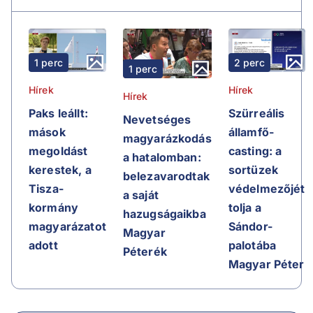
2 perc
1 perc
1 perc
Hírek
Hírek
Hírek
Szürreális
Paks leállt:
Nevetséges
államfő-
mások
magyarázkodás
casting: a
megoldást
a hatalomban:
sortüzek
kerestek, a
belezavarodtak
védelmezőjét
Tisza-
a saját
tolja a
kormány
hazugságaikba
Sándor-
magyarázatot
Magyar
palotába
adott
Péterék
Magyar Péter