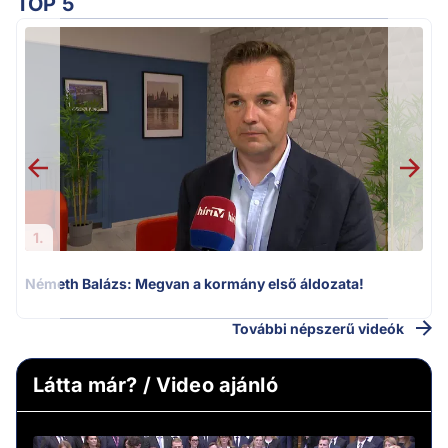
TOP 5
H
1.
Németh Balázs: Megvan a kormány első áldozata!
További népszerű videók
Látta már? / Video ajánló