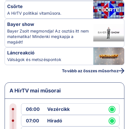
Csörte
A HírTV politikai vitaműsora.
Bayer show
Bayer Zsolt megmondja! Az osztás itt nem
matematika! Mindenki megkapja a
magáét!
Láncreakció
Válságok és metszéspontok
Tovább az összes műsorhoz
A HírTV mai műsorai
06:00
Vezércikk
07:00
Híradó