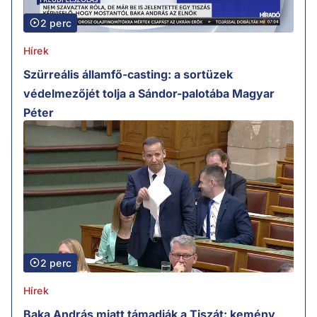
2 perc
Hírek
Szürreális államfő-casting: a sortüzek
védelmezőjét tolja a Sándor-palotába Magyar
Péter
2 perc
Hírek
Baka András miatt támadják a Tiszát: kemény