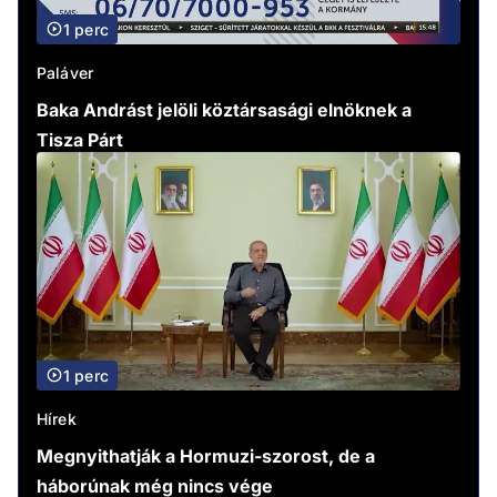
1 perc
Paláver
Baka Andrást jelöli köztársasági elnöknek a
Tisza Párt
1 perc
Hírek
Megnyithatják a Hormuzi-szorost, de a
háborúnak még nincs vége