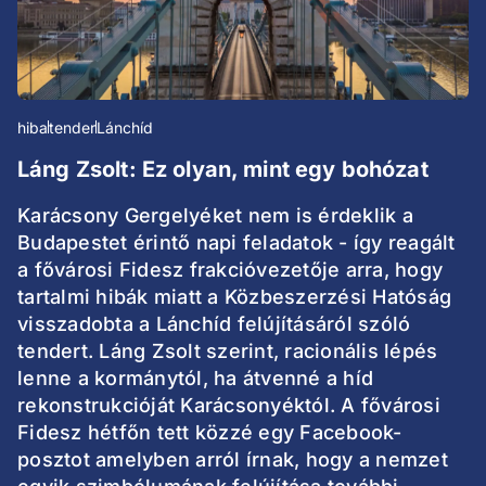
hiba
tender
Lánchíd
Láng Zsolt: Ez olyan, mint egy bohózat
Karácsony Gergelyéket nem is érdeklik a
Budapestet érintő napi feladatok - így reagált
a fővárosi Fidesz frakcióvezetője arra, hogy
tartalmi hibák miatt a Közbeszerzési Hatóság
visszadobta a Lánchíd felújításáról szóló
tendert. Láng Zsolt szerint, racionális lépés
lenne a kormánytól, ha átvenné a híd
rekonstrukcióját Karácsonyéktól. A fővárosi
Fidesz hétfőn tett közzé egy Facebook-
posztot amelyben arról írnak, hogy a nemzet