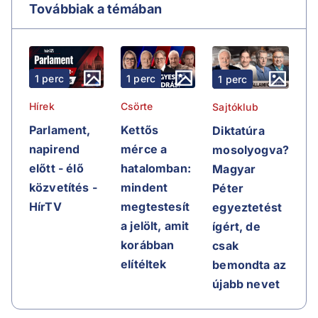
Továbbiak a témában
1 perc
1 perc
1 perc
Hírek
Csörte
Sajtóklub
Parlament,
Kettős
Diktatúra
napirend
mérce a
mosolyogva?
előtt - élő
hatalomban:
Magyar
közvetítés -
mindent
Péter
HírTV
megtestesít
egyeztetést
a jelölt, amit
ígért, de
korábban
csak
elítéltek
bemondta az
újabb nevet