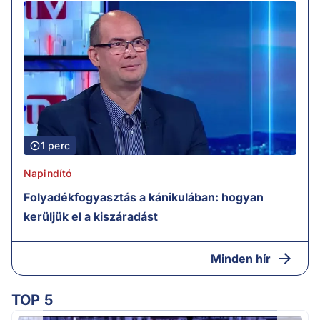
1 perc
Napindító
Folyadékfogyasztás a kánikulában: hogyan
kerüljük el a kiszáradást
Minden hír
TOP 5