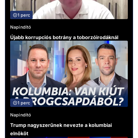
1 perc
Napindító
Újabb korrupciós botrány a toborzóirodáknál
1 perc
Napindító
Trump nagyszerűnek nevezte a kolumbiai
elnököt