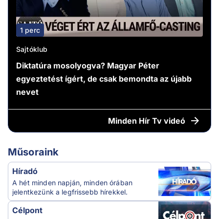
1 perc
Sajtóklub
Diktatúra mosolyogva? Magyar Péter
egyeztetést ígért, de csak bemondta az újabb
nevet
Minden
Hír Tv videó
Műsoraink
Híradó
A hét minden napján, minden órában
jelentkezünk a legfrissebb hírekkel.
Célpont