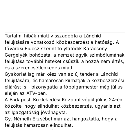
Tartalmi hibák miatt visszadobta a Lánchíd
felújítására vonatkozó közbeszerzést a hatóság. A
fővárosi Fidesz szerint folytatódik Karácsony
Gergelyék bohózata, a nemzet egyik szimbólumának
felújítása további heteket csúszik a hozzá nem értés,
és a szerencsétlenkedés miatt.
Gyakorlatilag már kész van az új tender a Lánchíd
felújítására, és hamarosan kiírhatják a közbeszerzési
eljárást is - bizonygatta a főpolgármester még július
elején az ATV-ben.
A Budapesti Közlekedési Központ végül július 24-én
közölte, hogy elindulhat közbeszerzés, ugyanis azt
az Igazgatóság jóváhagyta.
Gy. Németh Erzsébet már azt hangoztatta, hogy a
felújítás hamarosan elindulhat.