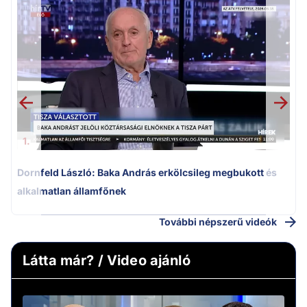
K
k
1.
Dornfeld László: Baka András erkölcsileg megbukott és
alkalmatlan államfőnek
További népszerű videók
Látta már? / Video ajánló