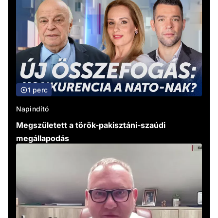
1 perc
Napindító
Megszületett a török-pakisztáni-szaúdi
megállapodás