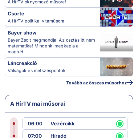
A HírTV oknyomozó műsora!
Csörte
A HírTV politikai vitaműsora.
Bayer show
Bayer Zsolt megmondja! Az osztás itt nem
matematika! Mindenki megkapja a
magáét!
Láncreakció
Válságok és metszéspontok
Tovább az összes műsorhoz
A HírTV mai műsorai
06:00
Vezércikk
07:00
Híradó