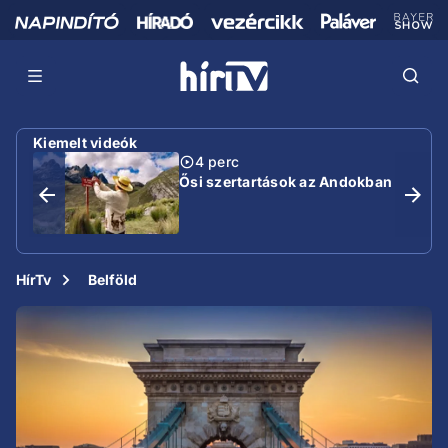
Kiemelt videók
4 perc
Ősi szertartások az Andokban
HírTv
Belföld