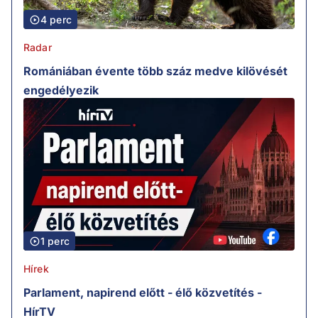
4 perc
Radar
Romániában évente több száz medve kilövését
engedélyezik
1 perc
Hírek
Parlament, napirend előtt - élő közvetítés -
HírTV