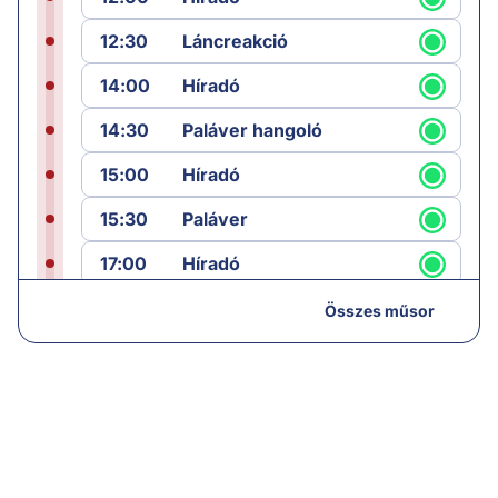
12:30
Láncreakció
14:00
Híradó
14:30
Paláver hangoló
15:00
Híradó
15:30
Paláver
17:00
Híradó
18:05
Monitor
Összes műsor
19:00
Hírek
19:05
Komment
20:00
Híradó
21:05
Vezércikk