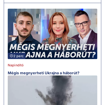
2 perc
Napindító
Mégis megnyerheti Ukrajna a háborút?