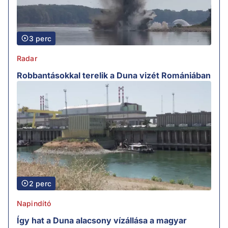
3 perc
Radar
Robbantásokkal terelik a Duna vizét Romániában
2 perc
Napindító
Így hat a Duna alacsony vízállása a magyar