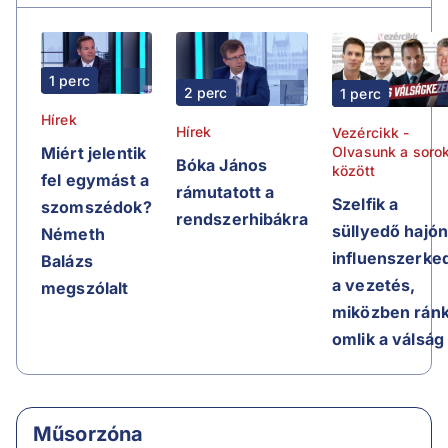
1 perc
2 perc
1 perc
Hírek
Hírek
Vezércikk -
Olvasunk a soro
Miért jelentik
Bóka János
között
fel egymást a
rámutatott a
Szelfik a
szomszédok?
rendszerhibákra
süllyedő hajón
Németh
influenszerke
Balázs
a vezetés,
megszólalt
miközben rán
omlik a válság
Műsorzóna