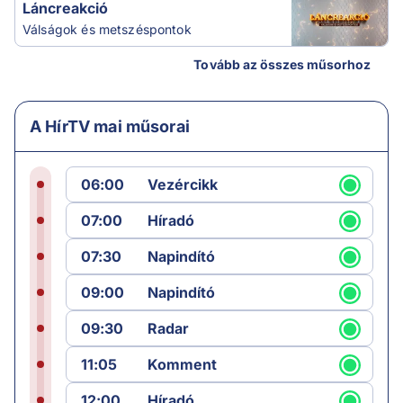
Láncreakció
Válságok és metszéspontok
Tovább az összes műsorhoz
A HírTV mai műsorai
06:00
Vezércikk
07:00
Híradó
07:30
Napindító
09:00
Napindító
09:30
Radar
11:05
Komment
12:00
Híradó