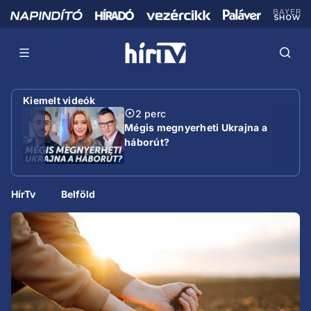
Kiemelt videók
2 perc
Mégis megnyerheti Ukrajna a
háborút?
HírTv
Belföld