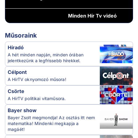
Minden
Hír Tv videó
Műsoraink
Híradó
A hét minden napján, minden órában
jelentkezünk a legfrissebb hírekkel.
Célpont
A HírTV oknyomozó műsora!
Csörte
A HírTV politikai vitaműsora.
Bayer show
Bayer Zsolt megmondja! Az osztás itt nem
matematika! Mindenki megkapja a
magáét!