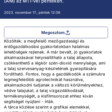
(AM) az MTI-vel pénteken.
2023. november 17., péntek 12:08
Megosztom
Közölték: a megfelelő mezőgazdasági és
erdőgazdálkodási gyakorlatokban hatalmas
lehetőségek rejlenek. A már bevált, jó gyakorlatok
alkalmazásával helyreállítható a talaj állapota,
csökkenthető a légkör szén-dioxid mennyisége, ami
a talaj szervesanyag-készletének gyarapítására
fordítható. Fontos, hogy a gazdálkodók a számukra
legmegfelelőbb agrotechnikát használva,
alkalmazkodni tudjanak a változó körülményekhez,
védve talajukat, a talaj vízgazdálkodását,
termékenységét, a kisfilmsorozat ehhez kíván
segítséget nyújtani - írták.
A tárca közlése szerint a grafikai elemekkel,