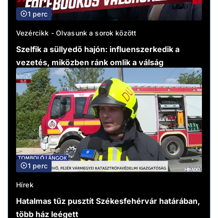
1 perc
Vezércikk - Olvasunk a sorok között
Szelfik a süllyedő hajón: influenszerkedik a
vezetés, miközben ránk omlik a válság
1 perc
Hírek
Hatalmas tűz pusztít Székesfehérvár határában,
több ház leégett