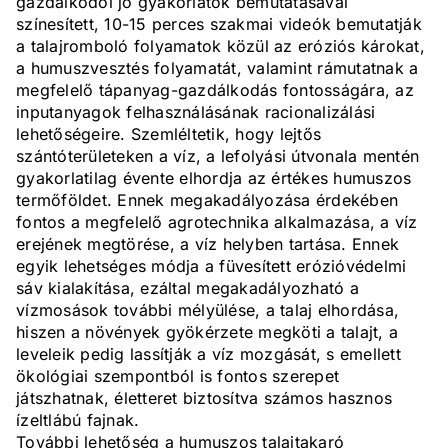
gazdálkodói jó gyakorlatok bemutatásával
színesített, 10-15 perces szakmai videók bemutatják
a talajromboló folyamatok közül az eróziós károkat,
a humuszvesztés folyamatát, valamint rámutatnak a
megfelelő tápanyag-gazdálkodás fontosságára, az
inputanyagok felhasználásának racionalizálási
lehetőségeire. Szemléltetik, hogy lejtős
szántóterületeken a víz, a lefolyási útvonala mentén
gyakorlatilag évente elhordja az értékes humuszos
termőföldet. Ennek megakadályozása érdekében
fontos a megfelelő agrotechnika alkalmazása, a víz
erejének megtörése, a víz helyben tartása. Ennek
egyik lehetséges módja a füvesített erózióvédelmi
sáv kialakítása, ezáltal megakadályozható a
vízmosások további mélyülése, a talaj elhordása,
hiszen a növények gyökérzete megköti a talajt, a
leveleik pedig lassítják a víz mozgását, s emellett
ökológiai szempontból is fontos szerepet
játszhatnak, életteret biztosítva számos hasznos
ízeltlábú fajnak.
További lehetőség a humuszos talajtakaró