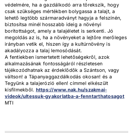
védelmére, ha a gazdálkodó arra törekszik, hogy
csak szükséges mértékben bolygassa a talajt, a
lehető legtöbb szármaradványt hagyja a felszínén,
biztosítsa minél hosszabb ideig a növényi
borítottságot, amely a talajéletet is serkenti. Jó
megoldás az is, ha a növényeket a lejtőre merőleges
irányban vetik el, hiszen így a kultúrnövény is
akadályozza a talaj lemosódását.
A fentiekben ismertetett lehetőségekről, azok
alkalmazásának fontosságáról részletesen
tájékozódhatnak az érdeklődők a Szántson, vagy
váltson! a Tápanyaggazdálkodás okosan! és a
Tegyünk a talajerózió ellen! címmel elkészült
kisfilmekből.
https://www.nak.hu/szakmai-
videok/ultessuk-gyakorlatba-a-fenntarthatosagot
MTI