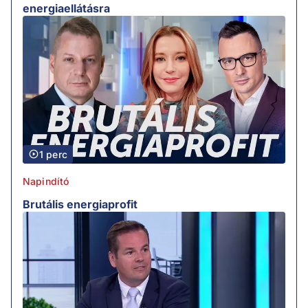
energiaellátásra
1 perc
Napindító
Brutális energiaprofit