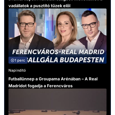
vadállatok a pusztító tüzek elől
1 perc
Napindító
Futballünnep a Groupama Arénában – A Real
Madridot fogadja a Ferencváros