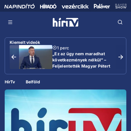
Kiemelt videók
1 perc
„Ez az ügy nem maradhat
következmények nélkül” –
Feljelentették Magyar Pétert
HírTv
Belföld