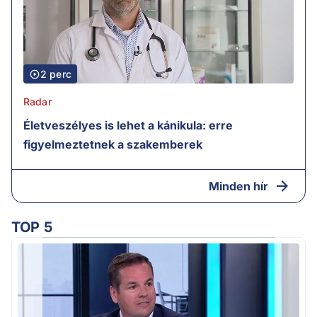
2 perc
Radar
Életveszélyes is lehet a kánikula: erre
figyelmeztetnek a szakemberek
Minden hír
TOP 5
M
k