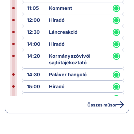
11:05
Komment
12:00
Híradó
12:30
Láncreakció
14:00
Híradó
14:20
Kormányszóvivői
sajtótájékoztató
14:30
Paláver hangoló
15:00
Híradó
15:30
Paláver
Összes műsor
17:00
Hírek
19:00
Hírek