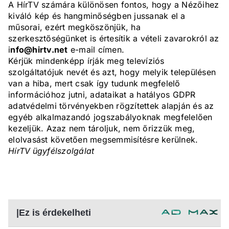
A HírTV számára különösen fontos, hogy a Nézőihez
kiváló kép és hangminőségben jussanak el a
műsorai, ezért megköszönjük, ha
szerkesztőségünket is értesítik a vételi zavarokról az
i
nfo@hirtv.net
e-mail címen.
Kérjük mindenképp írják meg televíziós
szolgáltatójuk nevét és azt, hogy melyik településen
van a hiba, mert csak így tudunk megfelelő
információhoz jutni, adataikat a hatályos GDPR
adatvédelmi törvényekben rögzítettek alapján és az
egyéb alkalmazandó jogszabályoknak megfelelően
kezeljük. Azaz nem tároljuk, nem őrizzük meg,
elolvasást követően megsemmisítésre kerülnek.
HírTV ügyfélszolgálat