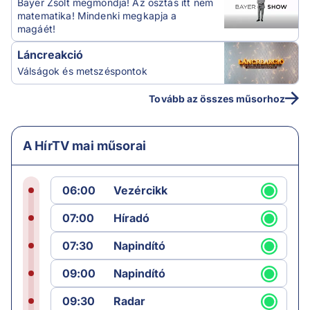
Bayer Zsolt megmondja! Az osztás itt nem
matematika! Mindenki megkapja a
magáét!
Láncreakció
Válságok és metszéspontok
Tovább az összes műsorhoz
A HírTV mai műsorai
06:00
Vezércikk
07:00
Híradó
07:30
Napindító
09:00
Napindító
09:30
Radar