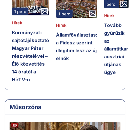
perc
1 perc
1 perc
Hírek
Hírek
Tovább
Hírek
Kormányzati
gyűrűzik
Államfőválasztás:
sajtótájékoztató
az
a Fidesz szerint
Magyar Péter
államtitkár
illegitim lesz az új
részvételével –
ausztriai
elnök
Élő közvetítés
útjának
14 órától a
ügye
HírTV-n
Műsorzóna