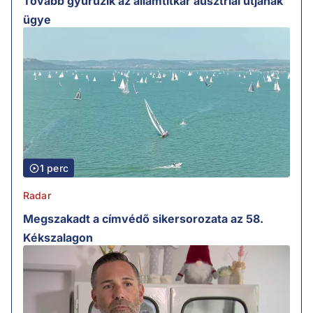
Tovább gyűrűzik az államtitkár ausztriai útjának
ügye
1 perc
Radar
Megszakadt a címvédő sikersorozata az 58.
Kékszalagon