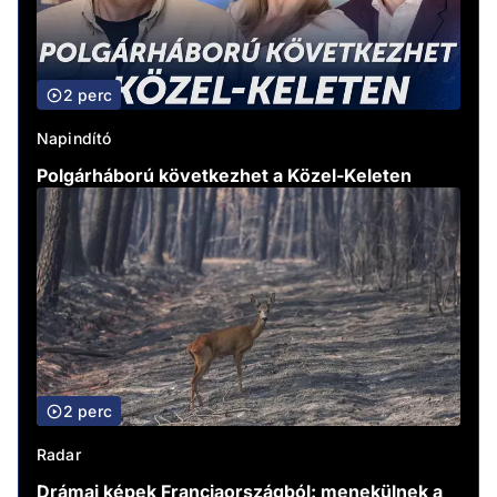
2 perc
Napindító
Polgárháború következhet a Közel-Keleten
2 perc
Radar
Drámai képek Franciaországból: menekülnek a