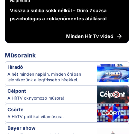
Napindító
Vissza a suliba sokk nélkül – Dúró Zsuzsa
pszichológus a zökkenőmentes átállásról
Minden
Hír Tv videó
Műsoraink
Híradó
A hét minden napján, minden órában
jelentkezünk a legfrissebb hírekkel.
Célpont
A HírTV oknyomozó műsora!
Csörte
A HírTV politikai vitaműsora.
Bayer show