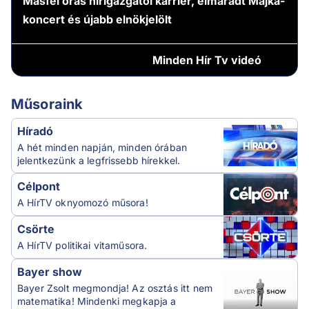
Másfél órás hírigazgatói karrier, elmaradt Majka-
koncert és újabb elnökjelölt
Minden
Hír Tv videó
Műsoraink
Híradó
A hét minden napján, minden órában
jelentkezünk a legfrissebb hírekkel.
Célpont
A HírTV oknyomozó műsora!
Csörte
A HírTV politikai vitaműsora.
Bayer show
Bayer Zsolt megmondja! Az osztás itt nem
matematika! Mindenki megkapja a