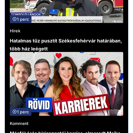
1 perc
Hírek
Hatalmas tűz pusztít Székesfehérvár határában,
több ház leégett
1 perc
Komment