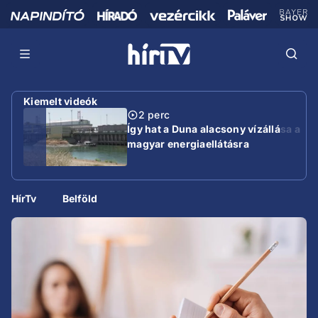
Kiemelt videók
2 perc
Így hat a Duna alacsony vízállása a
magyar energiaellátásra
HírTv
Belföld