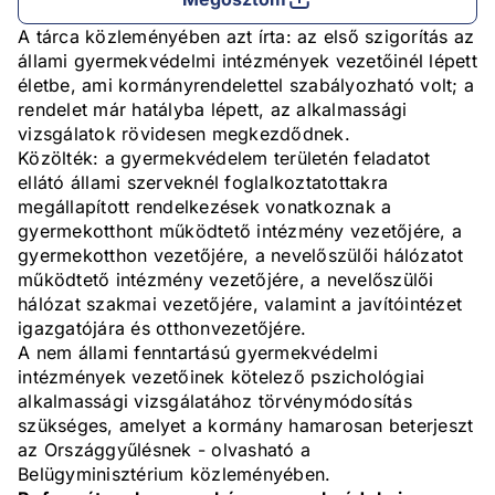
A tárca közleményében azt írta: az első szigorítás az
állami gyermekvédelmi intézmények vezetőinél lépett
életbe, ami kormányrendelettel szabályozható volt; a
rendelet már hatályba lépett, az alkalmassági
vizsgálatok rövidesen megkezdődnek.
Közölték: a gyermekvédelem területén feladatot
ellátó állami szerveknél foglalkoztatottakra
megállapított rendelkezések vonatkoznak a
gyermekotthont működtető intézmény vezetőjére, a
gyermekotthon vezetőjére, a nevelőszülői hálózatot
működtető intézmény vezetőjére, a nevelőszülői
hálózat szakmai vezetőjére, valamint a javítóintézet
igazgatójára és otthonvezetőjére.
A nem állami fenntartású gyermekvédelmi
intézmények vezetőinek kötelező pszichológiai
alkalmassági vizsgálatához törvénymódosítás
szükséges, amelyet a kormány hamarosan beterjeszt
az Országgyűlésnek - olvasható a
Belügyminisztérium közleményében.