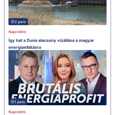
2 perc
Napindító
Így hat a Duna alacsony vízállása a magyar
energiaellátásra
1 perc
Napindító