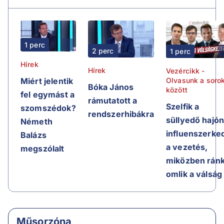
1 perc
2 perc
1 perc
Hírek
Hírek
Vezércikk -
Olvasunk a soro
Miért jelentik
Bóka János
között
fel egymást a
rámutatott a
Szelfik a
szomszédok?
rendszerhibákra
süllyedő hajón
Németh
influenszerke
Balázs
a vezetés,
megszólalt
miközben rán
omlik a válság
Műsorzóna