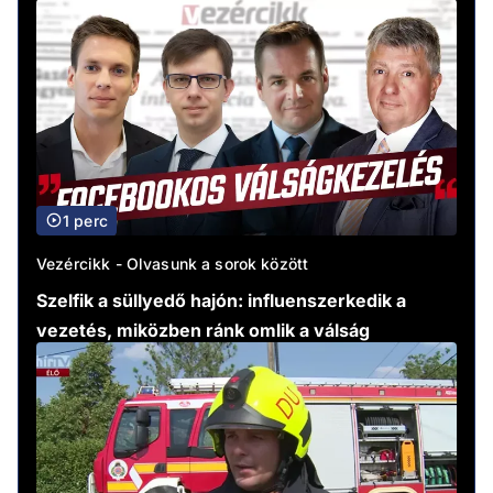
1 perc
Vezércikk - Olvasunk a sorok között
Szelfik a süllyedő hajón: influenszerkedik a
vezetés, miközben ránk omlik a válság