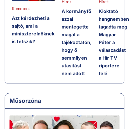
Hírek
Hírek
Komment
A kormányfő
Kioktató
Azt kérdezheti a
azzal
hangnembe
sajtó, ami a
mentegette
tagadta meg
miniszterelnöknek
magát a
Magyar
is tetszik?
tájékoztatón,
Péter a
hogy ő
válaszadást
semmilyen
a Hír TV
utasítást
riportere
nem adott
felé
Műsorzóna