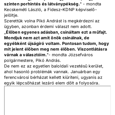
szinten porhintés és látványpékség.
" - mondta
Kecskeméti László, a Fidesz–KDNP képviselő-
jelöltje.
Szerettük volna Pikó Andrást is megkérdezni az
ügyben, azonban érdemi választ nem adott.
„
Élőben egyenes adásban, csináltam ezt a műfajt.
Mondjuk nem azt amit önök csinálnak, de
egyébként újságíró voltam. Pontosan tudom, hogy
mit jelent élőben meg nem élőben. Viszontlátásra
várnak a választóim.
"- mondta Józsefváros
polgármestere, Pikó András.
De nem ez az egyetlen baloldali vezetésű kerület,
ahol hasonló problémák vannak. Januárban egy
ferencvárosi bérházat kellett kiüríteni, ugyanis az
egyik lépcsőházat lezáró elem dőlt a folyosóra.