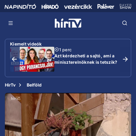
Kiemelt videók
1 perc
Azt kérdezheti a sajtó, ami a
miniszterelnöknek is tetszik?
HírTv
Belföld