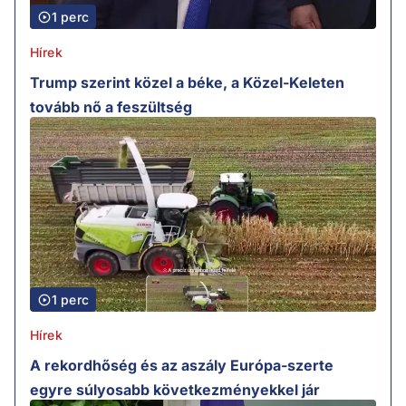
1 perc
Hírek
Trump szerint közel a béke, a Közel-Keleten
tovább nő a feszültség
1 perc
Hírek
A rekordhőség és az aszály Európa-szerte
egyre súlyosabb következményekkel jár