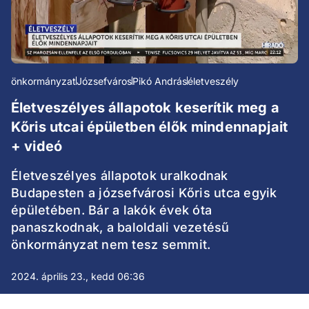
önkormányzat
Józsefváros
Pikó András
életveszély
Életveszélyes állapotok keserítik meg a
Kőris utcai épületben élők mindennapjait
+ videó
Életveszélyes állapotok uralkodnak
Budapesten a józsefvárosi Kőris utca egyik
épületében. Bár a lakók évek óta
panaszkodnak, a baloldali vezetésű
önkormányzat nem tesz semmit.
2024. április 23., kedd 06:36