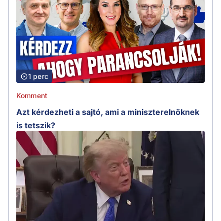
1 perc
Komment
Azt kérdezheti a sajtó, ami a miniszterelnöknek
is tetszik?