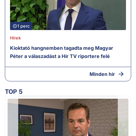
1 perc
Hírek
Kioktató hangnemben tagadta meg Magyar
Péter a válaszadást a Hír TV riportere felé
Minden hír
TOP 5
F