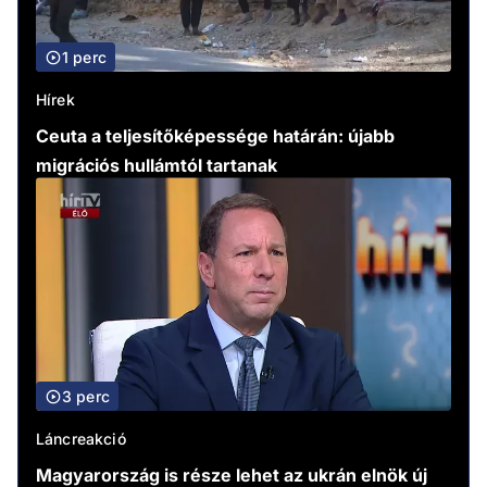
1 perc
Hírek
Ceuta a teljesítőképessége határán: újabb
migrációs hullámtól tartanak
3 perc
Láncreakció
Magyarország is része lehet az ukrán elnök új