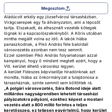
Megosztom
Aládúcolt erkély egy józsefvárosi társasházban.
Virágcserepek egy fa állványzaton, ami a lépcsőt
tartja. Elszakadt, és elhasznált vezeték kötegek
lógnak ki a kapcsolószekrényből. A Kőris utcában
mintha megállt volna az idő. A lakók hiába
panaszkodnak, a Pikó András féle baloldali
városvezetés azonban nem tesz semmit.
Ezzel szemben Pikó András folyamatosan azzal
kampányol, hogy ő mindent megtett azért, hogy a
VIII. kerület élhető városrész legyen.
A kerület Fideszes képviselője híradónknak azt
mondta, hiába az önkormányzat a tulajdonosa a
társasháznak, szinte semmit sem költöttek rá.
„
A polgári városvezetés, Sára Botond ideje alatt
milliárdos nagyságrendben lehetett társasházi
pályázatokra pályázni, ezekhez képest a mostani
vezetés alatt a 800 millió forintos a teljes
keretösszeg, ez teljesen egyértelmű, hogy kerület