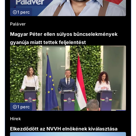
1 perc
Paláver
Magyar Péter ellen súlyos bűncselekmények
gyanúja miatt tettek feljelentést
1 perc
Hírek
Elkezdődött az NVVH elnökének kiválasztása