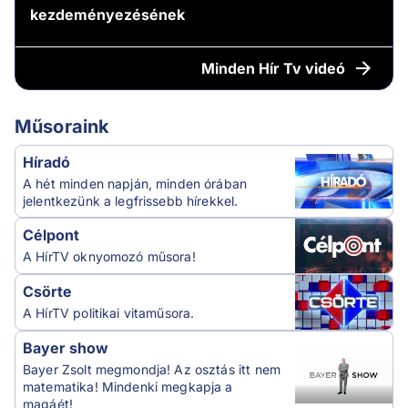
kezdeményezésének
Minden
Hír Tv videó
Műsoraink
Híradó
A hét minden napján, minden órában
jelentkezünk a legfrissebb hírekkel.
Célpont
A HírTV oknyomozó műsora!
Csörte
A HírTV politikai vitaműsora.
Bayer show
Bayer Zsolt megmondja! Az osztás itt nem
matematika! Mindenki megkapja a
magáét!