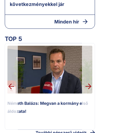
következményekkel jár
Minden hír
TOP 5
1.
2.
Németh Balázs: Megvan a kormány első
Kioktató hangne
áldozata!
Magyar Péter a vá
riportere felé
További népszerű videók