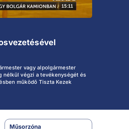
rosvezetésével
gármester vagy alpolgármester
 nélkül végzi a tevékenységét és
űlésben működő Tiszta Kezek
Műsorzóna