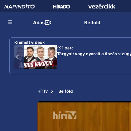
Adás
Belföld
Kiemelt videók
1 perc
Tárgyalt vagy nyaralt a tiszás vízügy
HírTv
Belföld