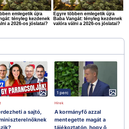
1 perc
t
Hírek
rdezheti a sajtó,
A kormányfő azzal
 miniszterelnöknek
mentegette magát a
szik?
tájékoztatón, hogy ő