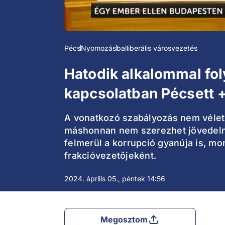
Pécs
Nyomozás
balliberális városvezetés
Hatodik alkalommal fol
kapcsolatban Pécsett 
A vonatkozó szabályozás nem véletl
máshonnan nem szerezhet jövedelme
felmerül a korrupció gyanúja is, m
frakcióvezetőjeként.
2024. április 05., péntek 14:56
Megosztom