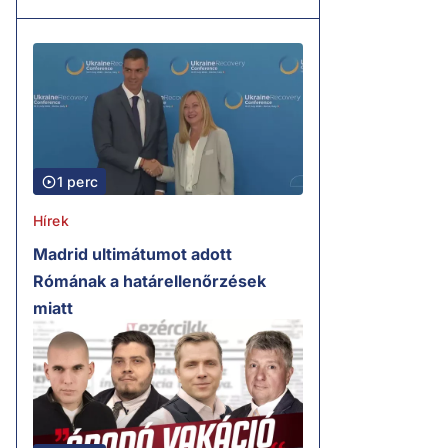
1 perc
Hírek
Madrid ultimátumot adott
Rómának a határellenőrzések
miatt