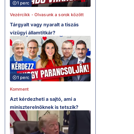
1 perc
Vezércikk - Olvasunk a sorok között
Tárgyalt vagy nyaralt a tiszás
vízügyi államtitkár?
1 perc
Komment
Azt kérdezheti a sajtó, ami a
miniszterelnöknek is tetszik?