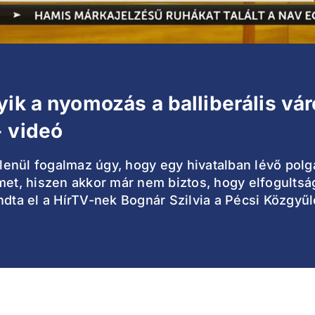
yik a nyomozás a balliberális vá
+ videó
enül fogalmaz úgy, hogy egy hivatalban lévő pol
t, hiszen akkor már nem biztos, hogy elfogultság
ondta el a HírTV-nek Bognár Szilvia a Pécsi Közgy