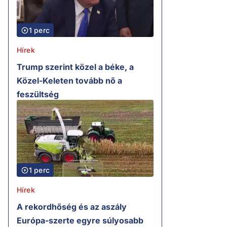
1 perc
Hírek
Trump szerint közel a béke, a
Közel-Keleten tovább nő a
feszültség
1 perc
Hírek
A rekordhőség és az aszály
Európa-szerte egyre súlyosabb