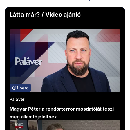
Látta már? / Video ajánló
1 perc
Paláver
Magyar Péter a rendőrterror mosdatóját teszi
meg államfőjelöltnek