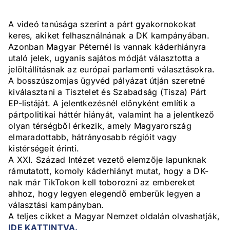
A videó tanúsága szerint a párt gyakornokokat
keres, akiket felhasználnának a DK kampányában.
Azonban Magyar Péternél is vannak káderhiányra
utaló jelek, ugyanis sajátos módját választotta a
jelöltállításnak az európai parlamenti választásokra.
A bosszúszomjas ügyvéd pályázat útján szeretné
kiválasztani a Tisztelet és Szabadság (Tisza) Párt
EP-listáját. A jelentkezésnél előnyként említik a
pártpolitikai háttér hiányát, valamint ha a jelentkező
olyan térségből érkezik, amely Magyarország
elmaradottabb, hátrányosabb régióit vagy
kistérségeit érinti.
A XXI. Század Intézet vezető elemzője lapunknak
rámutatott, komoly káderhiányt mutat, hogy a DK-
nak már TikTokon kell toborozni az embereket
ahhoz, hogy legyen elegendő emberük legyen a
választási kampányban.
A teljes cikket a Magyar Nemzet oldalán olvashatják,
IDE KATTINTVA.