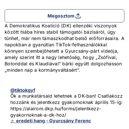
Megosztom
A Demokratikus Koalíció (DK) ellenzéki viszonyok
között hiába híres stabil támogatói bázisáról, úgy
tűnhet, már nem támaszkodhat belső erőforrásaira. A
napokban a gyanútlan TikTok-felhasználókkal
könnyen szembejöhetett a Gyurcsány-párt videója,
amely szerint itt a nagy lehetőség, hogy „Zsófival,
Botonddal és Klaudiával” bárki együtt dolgozhasson
„minden nap a kormányváltásért”.
@tiktokgyf
Ők a munkatársaid lehetnek a DK-ban! Csatlakozz
hozzánk és jelentkezz gyakornoknak április 15-ig:
https://alairom.dkp.hu/forms/jelentkezz-
gyakornoknak-a-dk-hoz/
♬ eredeti hang - Gyurcsány Ferenc