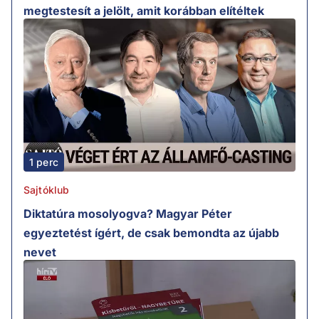
megtestesít a jelölt, amit korábban elítéltek
1 perc
Sajtóklub
Diktatúra mosolyogva? Magyar Péter
egyeztetést ígért, de csak bemondta az újabb
nevet