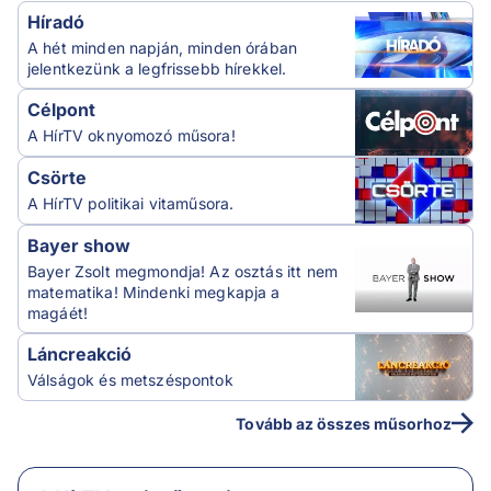
Híradó
A hét minden napján, minden órában
jelentkezünk a legfrissebb hírekkel.
Célpont
A HírTV oknyomozó műsora!
Csörte
A HírTV politikai vitaműsora.
Bayer show
Bayer Zsolt megmondja! Az osztás itt nem
matematika! Mindenki megkapja a
magáét!
Láncreakció
Válságok és metszéspontok
Tovább az összes műsorhoz