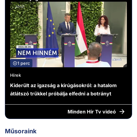
1 perc
Hírek
Kiderült az igazság a kirúgásokról: a hatalom
átlátszó trükkel próbálja elfedni a botrányt
Minden
Hír Tv videó
Műsoraink