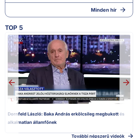
Minden hír
TOP 5
K
k
1.
Dornfeld László: Baka András erkölcsileg megbukott és
alkalmatlan államfőnek
További népszerű videók