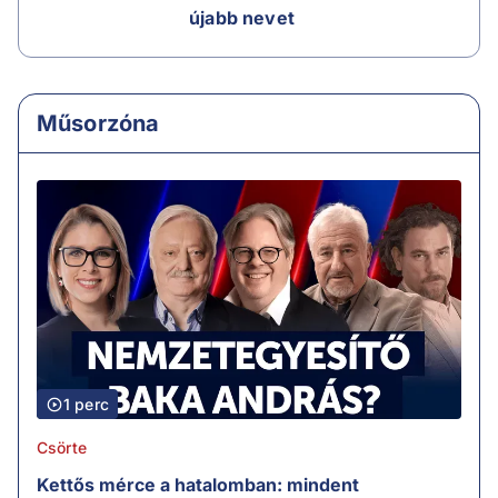
újabb nevet
Műsorzóna
1 perc
Csörte
Kettős mérce a hatalomban: mindent