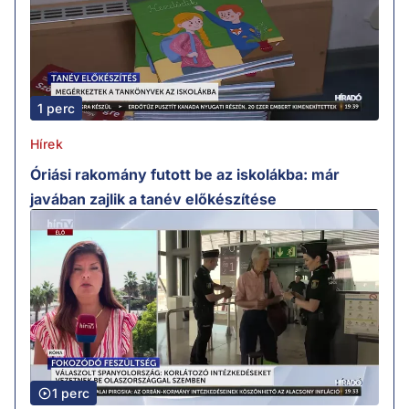
1 perc
Hírek
Óriási rakomány futott be az iskolákba: már
javában zajlik a tanév előkészítése
1 perc