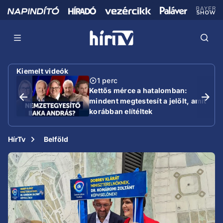
Kiemelt videók
1 perc
Kettős mérce a hatalomban:
mindent megtestesít a jelölt, amit
korábban elítéltek
HírTv
Belföld