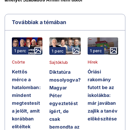
Továbbiak a témában
1 perc
1 perc
1 perc
Csörte
Hírek
Sajtóklub
Kettős
Óriási
Diktatúra
mérce a
rakomány
mosolyogva?
hatalomban:
futott be az
Magyar
mindent
iskolákba:
Péter
megtestesít
már javában
egyeztetést
a jelölt, amit
zajlik a tanév
ígért, de
korábban
előkészítése
csak
elítéltek
bemondta az