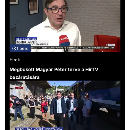
1 perc
Hírek
Megbukott Magyar Péter terve a HírTV
bezáratására