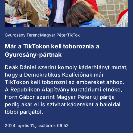
Gyurcsány Ferenc
Magyar Péter
TikTok
Már a TikTokon kell toboroznia a
Gyurcsány-pártnak
Deák Dániel szerint komoly káderhiányt mutat,
hogy a Demokratikus Koalíciónak már
TikTokon kell toborozni az embereket ahhoz.
A Republikon Alapítvány kuratóriumi elnöke,
Horn Gábor szerint Magyar Péter új pártja
pedig akár el is szívhat kádereket a baloldal
többi pártjától.
2024. április 11., csütörtök 06:52