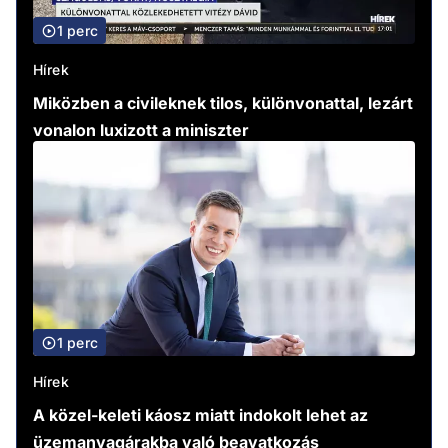
1 perc
Hírek
Miközben a civileknek tilos, különvonattal, lezárt
vonalon luxizott a miniszter
1 perc
Hírek
A közel-keleti káosz miatt indokolt lehet az
üzemanyagárakba való beavatkozás