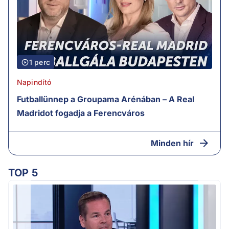
1 perc
Napindító
Futballünnep a Groupama Arénában – A Real
Madridot fogadja a Ferencváros
Minden hír
TOP 5
M
k