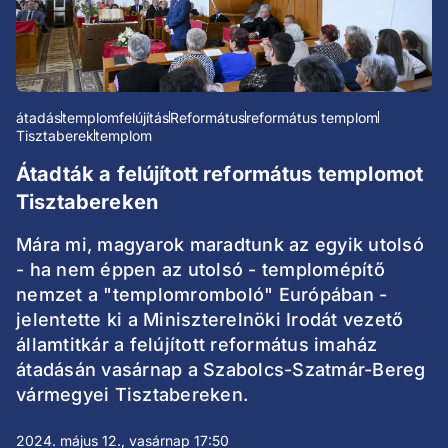
átadás
templomfelújítás
Református
református templom
Tisztaberek
templom
Átadták a felújított református templomot
Tisztabereken
Mára mi, magyarok maradtunk az egyik utolsó
- ha nem éppen az utolsó - templomépítő
nemzet a "templomromboló" Európában -
jelentette ki a Miniszterelnöki Irodát vezető
államtitkár a felújított református imaház
átadásán vasárnap a Szabolcs-Szatmár-Bereg
vármegyei Tisztabereken.
2024. május 12., vasárnap 17:50