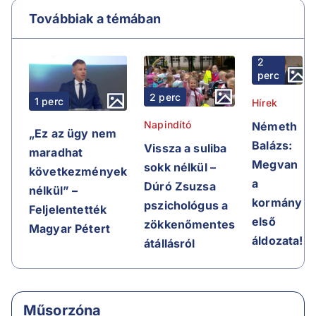
Továbbiak a témában
2
perc
2 perc
1 perc
Hírek
Napindító
Németh
„Ez az ügy nem
Balázs:
Vissza a suliba
maradhat
Megvan
sokk nélkül –
következmények
a
Dúró Zsuzsa
nélkül” –
kormány
pszichológus a
Feljelentették
első
zökkenőmentes
Magyar Pétert
áldozata!
átállásról
Műsorzóna