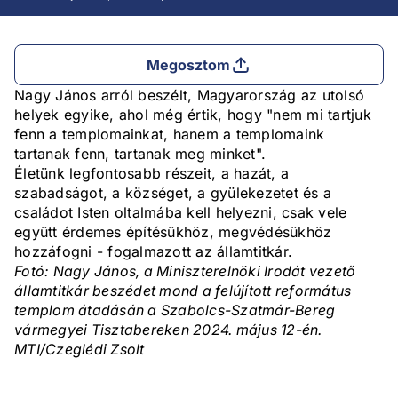
Megosztom
Nagy János arról beszélt, Magyarország az utolsó
helyek egyike, ahol még értik, hogy "nem mi tartjuk
fenn a templomainkat, hanem a templomaink
tartanak fenn, tartanak meg minket".
Életünk legfontosabb részeit, a hazát, a
szabadságot, a községet, a gyülekezetet és a
családot Isten oltalmába kell helyezni, csak vele
együtt érdemes építésükhöz, megvédésükhöz
hozzáfogni - fogalmazott az államtitkár.
Fotó: Nagy János, a Miniszterelnöki Irodát vezető
államtitkár beszédet mond a felújított református
templom átadásán a Szabolcs-Szatmár-Bereg
vármegyei Tisztabereken 2024. május 12-én.
MTI/Czeglédi Zsolt