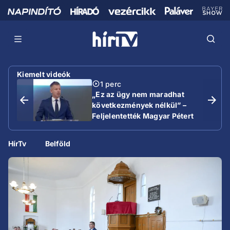
Kiemelt videók
1 perc
„Ez az ügy nem maradhat
következmények nélkül” –
Feljelentették Magyar Pétert
HírTv
Belföld