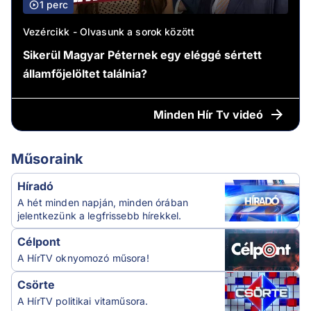
1 perc
Vezércikk - Olvasunk a sorok között
Sikerül Magyar Péternek egy eléggé sértett
államfőjelöltet találnia?
Minden
Hír Tv videó
Műsoraink
Híradó
A hét minden napján, minden órában
jelentkezünk a legfrissebb hírekkel.
Célpont
A HírTV oknyomozó műsora!
Csörte
A HírTV politikai vitaműsora.