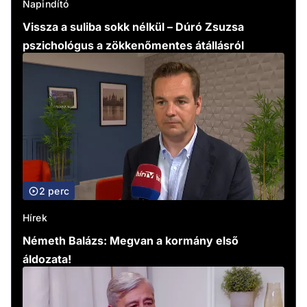
Napindító
Vissza a suliba sokk nélkül – Dúró Zsuzsa
pszichológus a zökkenőmentes átállásról
2 perc
Hírek
Németh Balázs: Megvan a kormány első
áldozata!