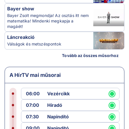
Bayer show
Bayer Zsolt megmondja! Az osztás itt nem
matematika! Mindenki megkapja a
magáét!
Láncreakció
Válságok és metszéspontok
Tovább az összes műsorhoz
A HírTV mai műsorai
06:00
Vezércikk
07:00
Híradó
07:30
Napindító
09:00
Napindító