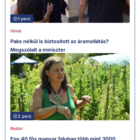
1 perc
Hírek
Paks nélkül is biztosított az áramellátás?
Megszólalt a miniszter
2 perc
Radar
Egy 40 fős magyar faluban több mint 3000