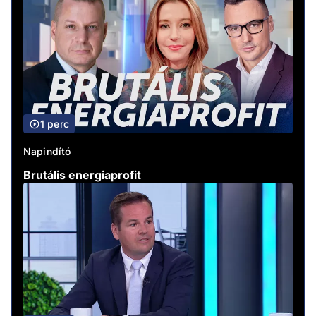
1 perc
Napindító
Brutális energiaprofit