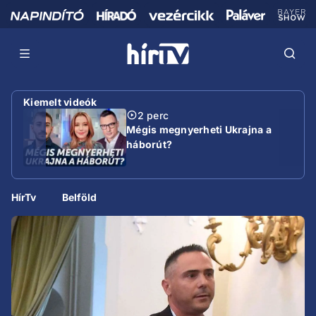
Kiemelt videók
2 perc
Mégis megnyerheti Ukrajna a
háborút?
HírTv
Belföld