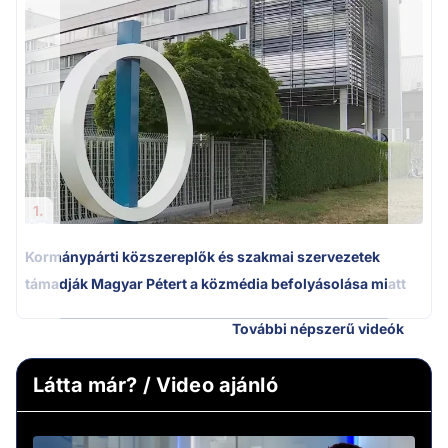
1.
Kormánypárti közszereplők és szakmai szervezetek
támadják Magyar Pétert a közmédia befolyásolása miatt
További népszerű videók
Látta már? / Video ajánló