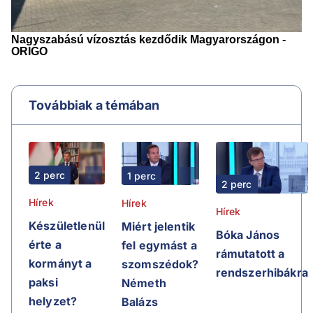
Továbbiak a témában
2 perc
1 perc
2 perc
Hírek
Hírek
Hírek
Készületlenül
Miért jelentik
Bóka János
érte a
fel egymást a
rámutatott a
kormányt a
szomszédok?
rendszerhibákra
paksi
Németh
helyzet?
Balázs