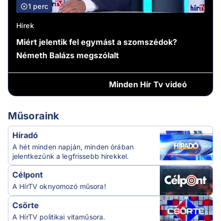
1 perc
Hírek
Miért jelentik fel egymást a szomszédok?
Németh Balázs megszólalt
Minden
Hír Tv videó
Műsoraink
Híradó
A hét minden napján, minden órában
jelentkezünk a legfrissebb hírekkel.
Célpont
A HírTV oknyomozó műsora!
Csörte
A HírTV politikai vitaműsora.