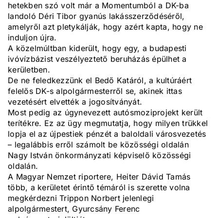
hetekben szó volt már a Momentumból a DK-ba
landoló Déri Tibor gyanús lakásszerződéséről,
amelyről azt pletykálják, hogy azért kapta, hogy ne
induljon újra.
A közelmúltban kiderült, hogy egy, a budapesti
ivóvízbázist veszélyeztető beruházás épülhet a
kerületben.
De ne feledkezzünk el Bedő Katáról, a kultúráért
felelős DK-s alpolgármesterről se, akinek ittas
vezetésért elvették a jogosítványát.
Most pedig az úgynevezett autósmoziprojekt került
terítékre. Ez az ügy megmutatja, hogy milyen trükkel
lopja el az újpestiek pénzét a baloldali városvezetés
– legalábbis erről számolt be közösségi oldalán
Nagy István önkormányzati képviselő közösségi
oldalán.
A Magyar Nemzet riportere, Heiter Dávid Tamás
több, a kerületet érintő témáról is szerette volna
megkérdezni Trippon Norbert jelenlegi
alpolgármestert, Gyurcsány Ferenc