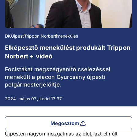
DK
Újpest
Trippon Norbert
menekülés
Elképesztő menekülést produkált Trippon
Norbert + videó
Focistákat megszégyenítő cselezéssel
menekült a piacon Gyurcsány újpesti
polgármesterjelöltje.
2024. május 07., kedd 17:37
Megosztom
Újpesten nagyon mozgalmas az élet, azt elmúlt