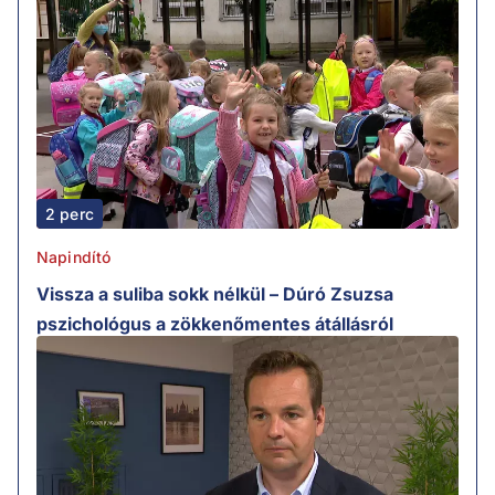
2 perc
Napindító
Vissza a suliba sokk nélkül – Dúró Zsuzsa
pszichológus a zökkenőmentes átállásról