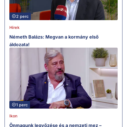
2 perc
Hírek
Németh Balázs: Megvan a kormány első
áldozata!
1 perc
Ikon
Önmagunk legyőzése és a nemzeti mez –