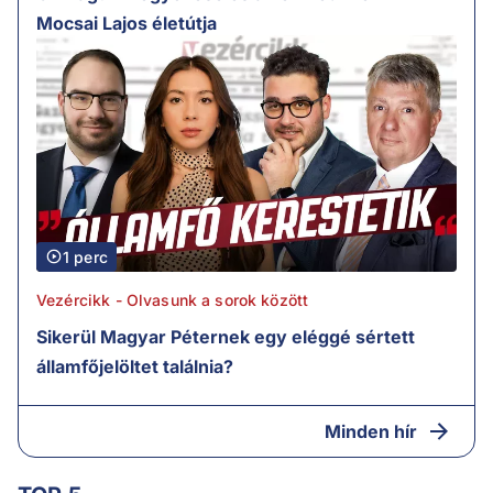
Mocsai Lajos életútja
1 perc
Vezércikk - Olvasunk a sorok között
Sikerül Magyar Péternek egy eléggé sértett
államfőjelöltet találnia?
Minden hír