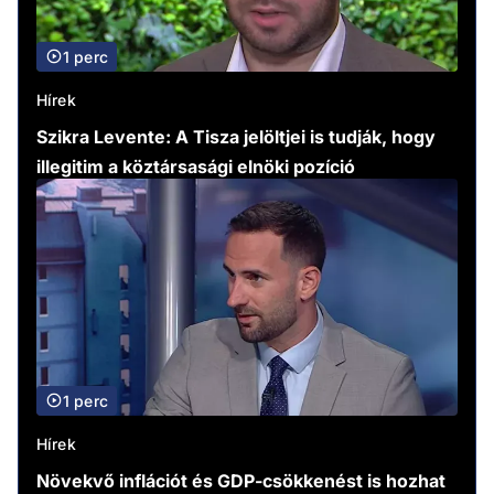
1 perc
Hírek
Szikra Levente: A Tisza jelöltjei is tudják, hogy
illegitim a köztársasági elnöki pozíció
1 perc
Hírek
Növekvő inflációt és GDP-csökkenést is hozhat