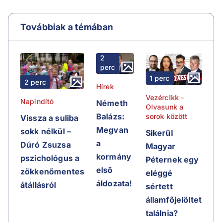
Továbbiak a témában
2
perc
1 perc
2 perc
Hírek
Vezércikk -
Napindító
Németh
Olvasunk a
Balázs:
sorok között
Vissza a suliba
Megvan
sokk nélkül –
Sikerül
a
Dúró Zsuzsa
Magyar
kormány
pszichológus a
Péternek egy
első
zökkenőmentes
eléggé
áldozata!
átállásról
sértett
államfőjelöltet
találnia?