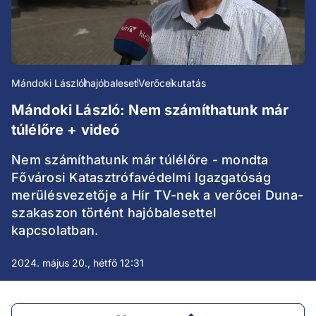
Mándoki László
hajóbaleset
Verőce
kutatás
Mándoki László: Nem számíthatunk már
túlélőre + videó
Nem számíthatunk már túlélőre - mondta
Fővárosi Katasztrófavédelmi Igazgatóság
merülésvezetője a Hír TV-nek a verőcei Duna-
szakaszon történt hajóbalesettel
kapcsolatban.
2024. május 20., hétfő 12:31