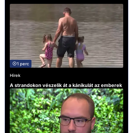
1 perc
Hírek
A strandokon vészelik át a kánikulát az emberek