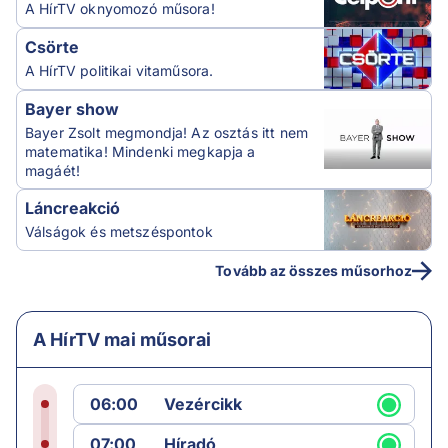
A HírTV oknyomozó műsora!
Csörte
A HírTV politikai vitaműsora.
Bayer show
Bayer Zsolt megmondja! Az osztás itt nem
matematika! Mindenki megkapja a
magáét!
Láncreakció
Válságok és metszéspontok
Tovább az összes műsorhoz
A HírTV mai műsorai
06:00
Vezércikk
07:00
Híradó