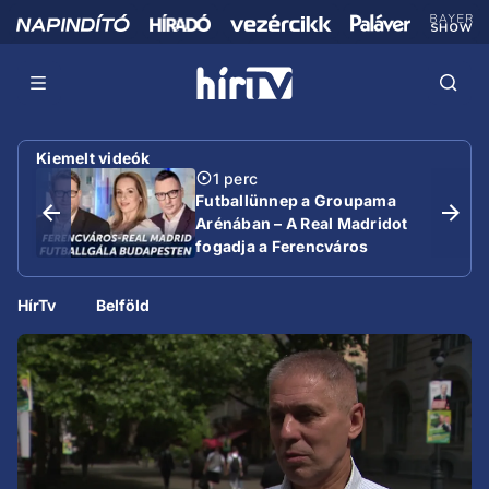
Kiemelt videók
1 perc
Futballünnep a Groupama
Arénában – A Real Madridot
fogadja a Ferencváros
HírTv
Belföld