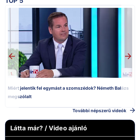
TOP 5
M
k
1.
Miért jelentik fel egymást a szomszédok? Németh Balázs
megszólalt
További népszerű videók
Látta már? / Video ajánló