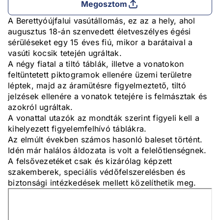
Megosztom
A Berettyóújfalui vasútállomás, ez az a hely, ahol
augusztus 18-án szenvedett életveszélyes égési
sérüléseket egy 15 éves fiú, mikor a barátaival a
vasúti kocsik tetején ugráltak.
A négy fiatal a tiltó táblák, illetve a vonatokon
feltüntetett piktogramok ellenére üzemi területre
léptek, majd az áramütésre figyelmeztető, tiltó
jelzések ellenére a vonatok tetejére is felmásztak és
azokról ugráltak.
A vonattal utazók az mondták szerint figyeli kell a
kihelyezett figyelemfelhívó táblákra.
Az elmúlt években számos hasonló baleset történt.
Idén már halálos áldozata is volt a felelőtlenségnek.
A felsővezetéket csak és kizárólag képzett
szakemberek, speciális védőfelszerelésben és
biztonsági intézkedések mellett közelíthetik meg.