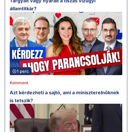
Tárgyalt vagy nyaralt a tiszás vízügyi
államtitkár?
1 perc
Komment
Azt kérdezheti a sajtó, ami a miniszterelnöknek
is tetszik?