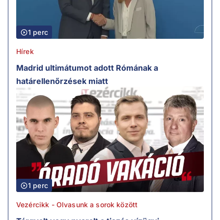
1 perc
Hírek
Madrid ultimátumot adott Rómának a
határellenőrzések miatt
1 perc
Vezércikk - Olvasunk a sorok között