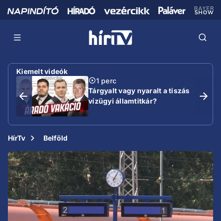
Kiemelt videók
1 perc
Tárgyalt vagy nyaralt a tiszás
vízügyi államtitkár?
HírTv
Belföld