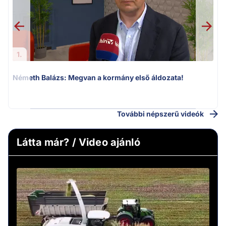
1.
Németh Balázs: Megvan a kormány első áldozata!
v
További népszerű videók
Látta már? / Video ajánló