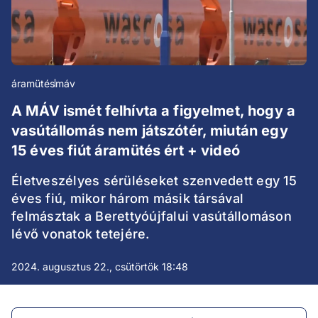
áramütés
máv
A MÁV ismét felhívta a figyelmet, hogy a
vasútállomás nem játszótér, miután egy
15 éves fiút áramütés ért + videó
Életveszélyes sérüléseket szenvedett egy 15
éves fiú, mikor három másik társával
felmásztak a Berettyóújfalui vasútállomáson
lévő vonatok tetejére.
2024. augusztus 22., csütörtök 18:48