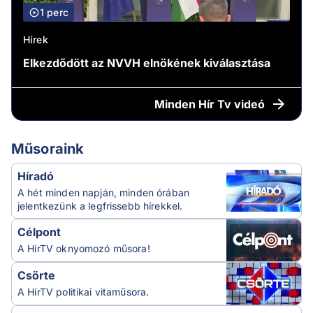
1 perc
Hírek
Elkezdődött az NVVH elnökének kiválasztása
Minden
Hír Tv videó
Műsoraink
Híradó
A hét minden napján, minden órában
jelentkezünk a legfrissebb hírekkel.
Célpont
A HírTV oknyomozó műsora!
Csörte
A HírTV politikai vitaműsora.