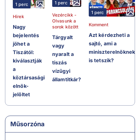
1 perc
1 perc
1 perc
Vezércikk -
Hírek
Olvasunk a
Komment
Nagy
sorok között
Azt kérdezheti a
bejelentés
Tárgyalt
sajtó, ami a
jöhet a
vagy
miniszterelnöknek
Tiszától:
nyaralt a
is tetszik?
kiválasztják
tiszás
a
vízügyi
köztársasági
államtitkár?
elnök-
jelöltet
Műsorzóna