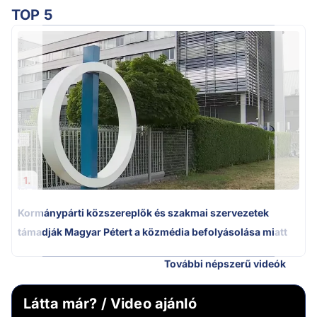
TOP 5
A
1.
Kormánypárti közszereplők és szakmai szervezetek
támadják Magyar Pétert a közmédia befolyásolása miatt
További népszerű videók
Látta már? / Video ajánló