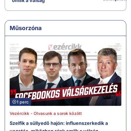
omlik a válság
Műsorzóna
1 perc
Vezércikk - Olvasunk a sorok között
Szelfik a süllyedő hajón: influenszerkedik a
vezetés, miközben ránk omlik a válság