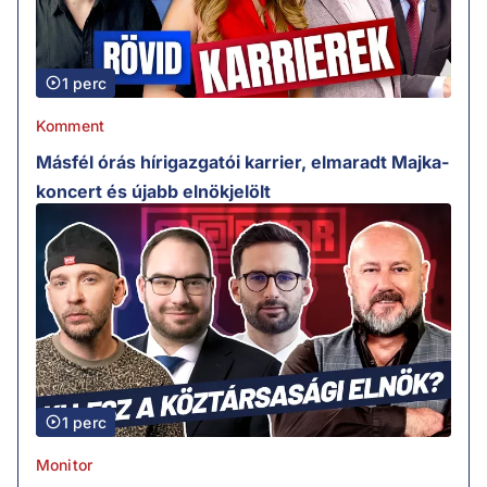
1 perc
Komment
Másfél órás hírigazgatói karrier, elmaradt Majka-
koncert és újabb elnökjelölt
1 perc
Monitor