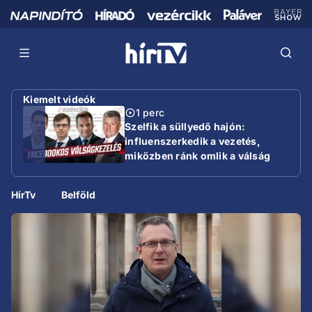
Kiemelt videók
1 perc
Szelfik a süllyedő hajón:
influenszerkedik a vezetés,
miközben ránk omlik a válság
HírTv
Belföld