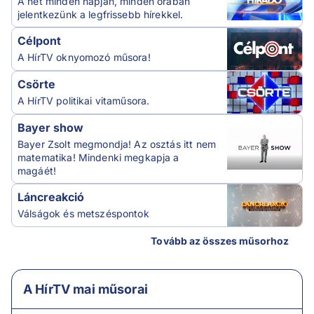
A hét minden napján, minden órában
jelentkezünk a legfrissebb hírekkel.
Célpont
A HírTV oknyomozó műsora!
Csörte
A HírTV politikai vitaműsora.
Bayer show
Bayer Zsolt megmondja! Az osztás itt nem
matematika! Mindenki megkapja a
magáét!
Láncreakció
Válságok és metszéspontok
Tovább az összes műsorhoz
A HírTV mai műsorai