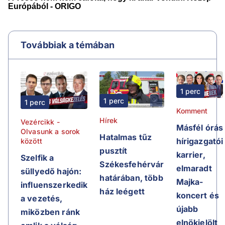
Továbbiak a témában
1 perc
1 perc
1 perc
Komment
Hírek
Vezércikk -
Másfél órás
Olvasunk a sorok
Hatalmas tűz
hírigazgatói
között
pusztít
karrier,
Szelfik a
Székesfehérvár
elmaradt
süllyedő hajón:
határában, több
Majka-
influenszerkedik
ház leégett
koncert és
a vezetés,
újabb
miközben ránk
elnökjelölt