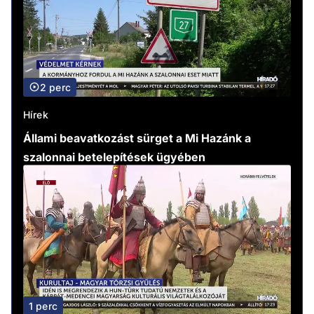
2 perc
Hírek
Állami beavatkozást sürget a Mi Hazánk a
szalonnai betelepítések ügyében
1 perc