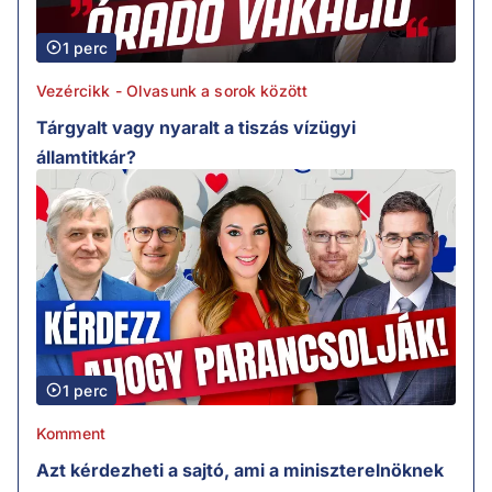
1 perc
Vezércikk - Olvasunk a sorok között
Tárgyalt vagy nyaralt a tiszás vízügyi
államtitkár?
1 perc
Komment
Azt kérdezheti a sajtó, ami a miniszterelnöknek