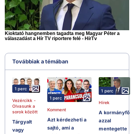
Továbbiak a témában
1 perc
1 perc
1 perc
Vezércikk -
Hírek
Olvasunk a
Komment
sorok között
A kormányfő
Azt kérdezheti a
azzal
Tárgyalt
sajtó, ami a
mentegette
vagy