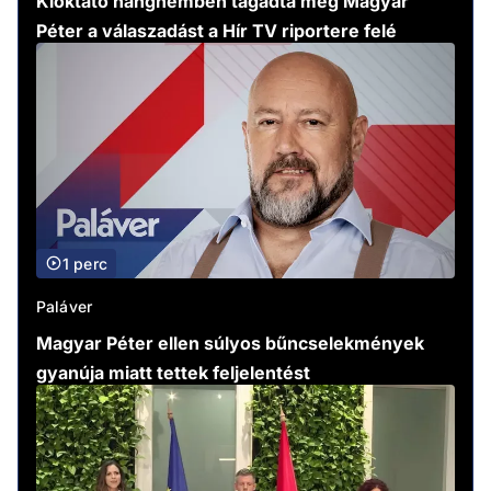
Kioktató hangnemben tagadta meg Magyar
Péter a válaszadást a Hír TV riportere felé
1 perc
Paláver
Magyar Péter ellen súlyos bűncselekmények
gyanúja miatt tettek feljelentést