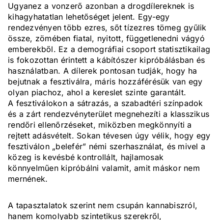
Ugyanez a vonzerő azonban a drogdílereknek is
kihagyhatatlan lehetőséget jelent. Egy-egy
rendezvényen több ezres, sőt tízezres tömeg gyűlik
össze, zömében fiatal, nyitott, függetlenedni vágyó
emberekből. Ez a demográfiai csoport statisztikailag
is fokozottan érintett a kábítószer kipróbálásban és
használatban. A dílerek pontosan tudják, hogy ha
bejutnak a fesztiválra, máris hozzáférésük van egy
olyan piachoz, ahol a kereslet szinte garantált.
A fesztiválokon a sátrazás, a szabadtéri színpadok
és a zárt rendezvényterület megnehezíti a klasszikus
rendőri ellenőrzéseket, miközben megkönnyíti a
rejtett adásvételt. Sokan tévesen úgy vélik, hogy egy
fesztiválon „belefér” némi szerhasználat, és mivel a
közeg is kevésbé kontrollált, hajlamosak
könnyelműen kipróbálni valamit, amit máskor nem
mernének.
A tapasztalatok szerint nem csupán kannabiszról,
hanem komolyabb szintetikus szerekről,