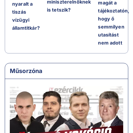
miniszterelnöknek
magát a
nyaralt a
is tetszik?
tájékoztatón,
tiszás
hogy ő
vízügyi
semmilyen
államtitkár?
utasítást
nem adott
Műsorzóna