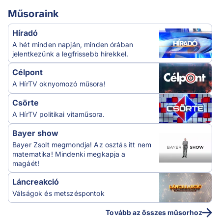
Műsoraink
Híradó
A hét minden napján, minden órában
jelentkezünk a legfrissebb hírekkel.
Célpont
A HírTV oknyomozó műsora!
Csörte
A HírTV politikai vitaműsora.
Bayer show
Bayer Zsolt megmondja! Az osztás itt nem
matematika! Mindenki megkapja a
magáét!
Láncreakció
Válságok és metszéspontok
Tovább az összes műsorhoz