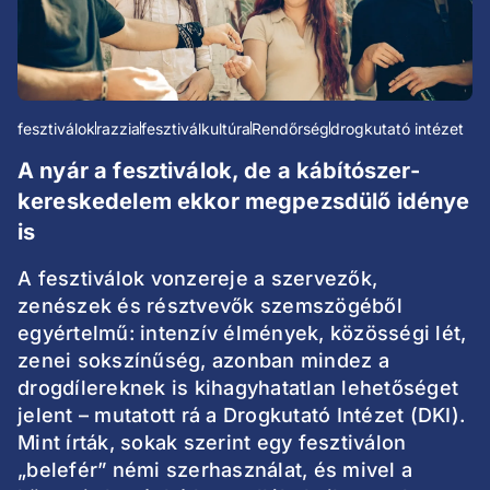
fesztiválok
razzia
fesztiválkultúra
Rendőrség
drogkutató intézet
A nyár a fesztiválok, de a kábítószer-
kereskedelem ekkor megpezsdülő idénye
is
A fesztiválok vonzereje a szervezők,
zenészek és résztvevők szemszögéből
egyértelmű: intenzív élmények, közösségi lét,
zenei sokszínűség, azonban mindez a
drogdílereknek is kihagyhatatlan lehetőséget
jelent – mutatott rá a Drogkutató Intézet (DKI).
Mint írták, sokak szerint egy fesztiválon
„belefér” némi szerhasználat, és mivel a