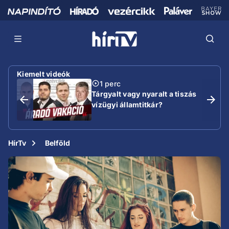
Kiemelt videók
1 perc
Tárgyalt vagy nyaralt a tiszás
vízügyi államtitkár?
HírTv
Belföld