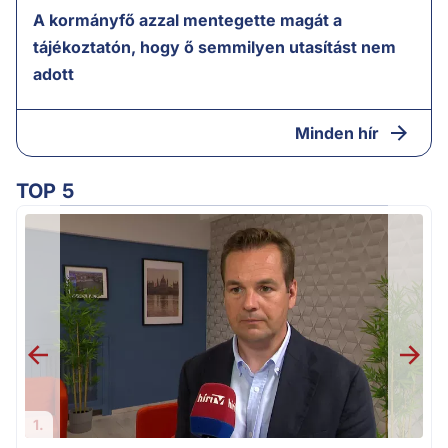
A kormányfő azzal mentegette magát a
tájékoztatón, hogy ő semmilyen utasítást nem
adott
Minden hír
TOP 5
F
1.