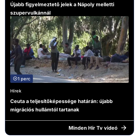
Újabb figyelmeztető jelek a Nápoly melletti
szupervulkánnál
1 perc
Hírek
Ceuta a teljesítőképessége határán: újabb
migrációs hullámtól tartanak
Minden
Hír Tv videó