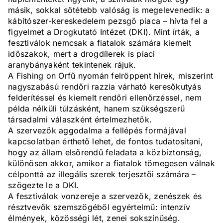
másik, sokkal sötétebb valóság is megelevenedik: a
kábítószer-kereskedelem pezsgő piaca – hívta fel a
figyelmet a Drogkutató Intézet (DKI). Mint írták, a
fesztiválok nemcsak a fiatalok számára kiemelt
időszakok, mert a drogdílerek is piaci
aranybányaként tekintenek rájuk.
A Fishing on Orfű nyomán felröppent hírek, miszerint
nagyszabású rendőri razzia várható keresőkutyás
felderítéssel és kiemelt rendőri ellenőrzéssel, nem
példa nélküli túlzásként, hanem szükségszerű
társadalmi válaszként értelmezhetők.
A szervezők aggodalma a fellépés formájával
kapcsolatban érthető lehet, de fontos tudatosítani,
hogy az állam elsőrendű feladata a közbiztonság,
különösen akkor, amikor a fiatalok tömegesen válnak
célponttá az illegális szerek terjesztői számára –
szögezte le a DKI.
A fesztiválok vonzereje a szervezők, zenészek és
résztvevők szemszögéből egyértelmű: intenzív
élmények, közösségi lét, zenei sokszínűség.