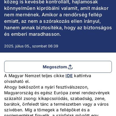
közeg is kevésbé kontrollált, hajlamosak
könnyelműen kipróbálni valamit, amit máskor
nem mernének. Amikor a rendőrség fellép
emiatt, az nem a szórakozás ellen irányul,
hanem annak biztosítéka, hogy az biztonságos
és emberi maradhasson.
2025. július 05., szombat 06:39
Megosztom
A Magyar Nemzet teljes cikke
IDE
kattintva
olvasható el.
Ahogy beköszönt a nyári fesztiválszezon,
Magyarország és egész Európa zenei rendezvények
százaitól zsong: kikapcsolódás, szabadság, zene,
barátok, önfeledt tánc a természetben vagy a város
szívében. Míg a tömegek a fellépőket és a
naplementéket figyelik, a színfalak mögött egy