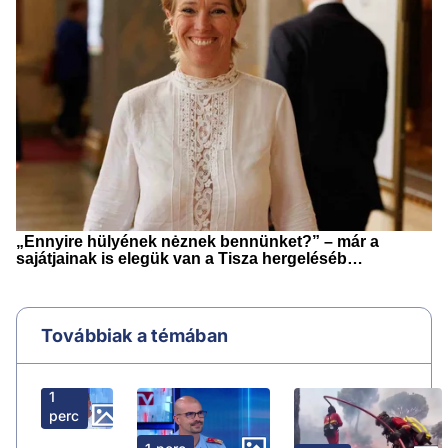
Továbbiak a témában
1
perc