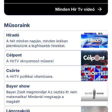
Minden
Hír Tv videó
Műsoraink
Híradó
A hét minden napján, minden órában
jelentkezünk a legfrissebb hírekkel.
Célpont
A HírTV oknyomozó műsora!
Csörte
A HírTV politikai vitaműsora.
Bayer show
Bayer Zsolt megmondja! Az osztás itt nem
matematika! Mindenki megkapja a
magáét!
Láncreakció