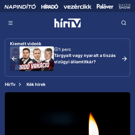
Kiemelt videók
1 perc
Tárgyalt vagy nyaralt a tiszás
vízügyi államtitkár?
HírTv
Kék hírek