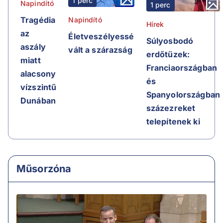
1 perc
Napindító
1 perc
Tragédia
Napindító
Hírek
az
Életveszélyessé
Súlyosbodó
aszály
vált a szárazság
erdőtüzek:
miatt
Franciaországban
alacsony
és
vízszintű
Spanyolországban
Dunában
százezreket
telepítenek ki
Műsorzóna