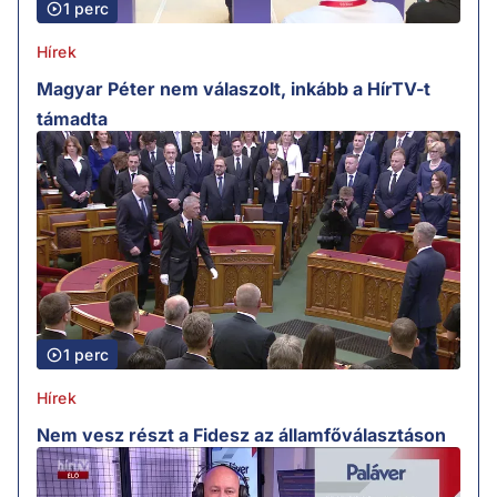
1 perc
Hírek
Magyar Péter nem válaszolt, inkább a HírTV-t
támadta
1 perc
Hírek
Nem vesz részt a Fidesz az államfőválasztáson