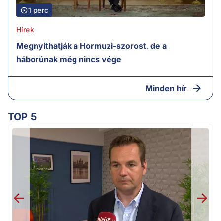
1 perc
Hírek
Megnyithatják a Hormuzi-szorost, de a
háborúnak még nincs vége
Minden hír
TOP 5
v