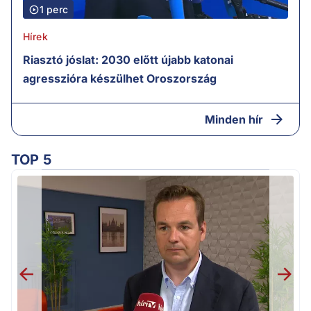
1 perc
Hírek
Riasztó jóslat: 2030 előtt újabb katonai
agresszióra készülhet Oroszország
Minden hír
TOP 5
v