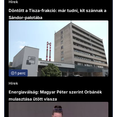
Hírek
Döntött a Tisza-frakció: már tudni, kit szánnak a
Sándor-palotába
1 perc
Hírek
Energiaválság: Magyar Péter szerint Orbánék
mulasztása ütött vissza