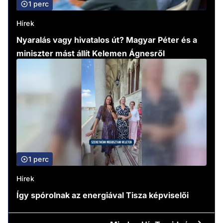
1 perc
Hírek
Nyaralás vagy hivatalos út? Magyar Péter és a
miniszter mást állít Kelemen Ágnesről
1 perc
Hírek
Így spórolnak az energiával Tisza képviselői