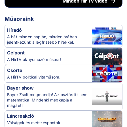
Minden
Hír Tv videó
Műsoraink
Híradó
A hét minden napján, minden órában
jelentkezünk a legfrissebb hírekkel.
Célpont
A HírTV oknyomozó műsora!
Csörte
A HírTV politikai vitaműsora.
Bayer show
Bayer Zsolt megmondja! Az osztás itt nem
matematika! Mindenki megkapja a
magáét!
Láncreakció
Válságok és metszéspontok