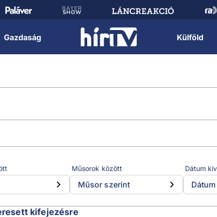
Gazdaság
Külföld
ött
Műsorok között
Dátum kiv
Műsor szerint
Dátum 
eresett kifejezésre