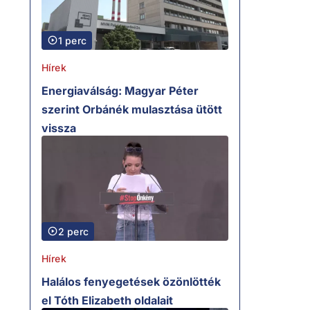
1 perc
Hírek
Energiaválság: Magyar Péter
szerint Orbánék mulasztása ütött
vissza
2 perc
Hírek
Halálos fenyegetések özönlötték
el Tóth Elizabeth oldalait