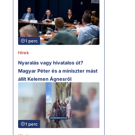
1 perc
Hírek
Nyaralás vagy hivatalos út?
Magyar Péter és a miniszter mást
állít Kelemen Ágnesről
1 perc