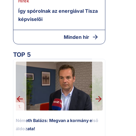
Hírek
Így spórolnak az energiával Tisza
képviselői
Minden hír
TOP 5
2.
Kioktató ha
Magyar Péter 
riportere felé
1.
Németh Balázs: Megvan a kormány első
áldozata!