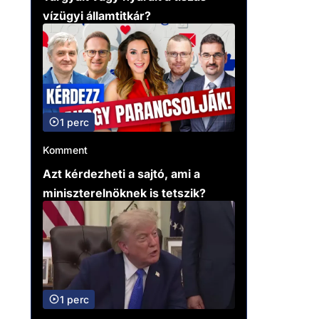
vízügyi államtitkár?
1 perc
Komment
Azt kérdezheti a sajtó, ami a
miniszterelnöknek is tetszik?
1 perc