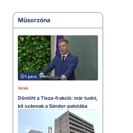
Műsorzóna
1 perc
Hírek
Döntött a Tisza-frakció: már tudni,
kit szánnak a Sándor-palotába