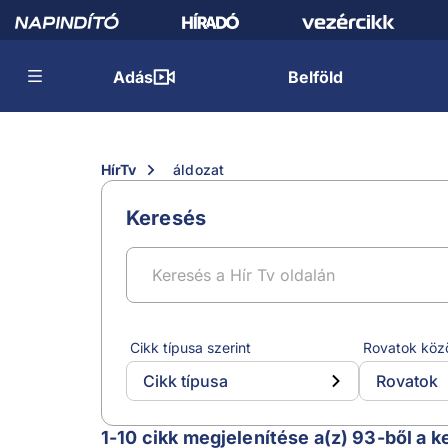
Adás
Belföld
HírTv
áldozat
Keresés
Cikk típusa szerint
Rovatok köz
Cikk típusa
Rovatok
áldozat
1-10 cikk megjelenítése a(z) 93-ből a k