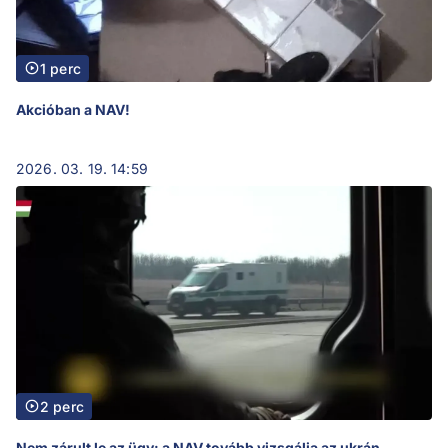
1 perc
Akcióban a NAV!
2026. 03. 19. 14:59
2 perc
Nem zárult le az ügy: a NAV tovább vizsgálja az ukrán