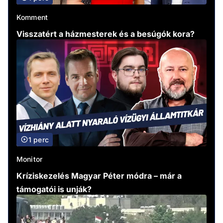
Komment
Visszatért a házmesterek és a besúgók kora?
1 perc
Monitor
Kríziskezelés Magyar Péter módra – már a
támogatói is unják?