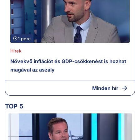
1 perc
Hírek
Növekvő inflációt és GDP-csökkenést is hozhat
magával az aszály
Minden hír
TOP 5
M
k