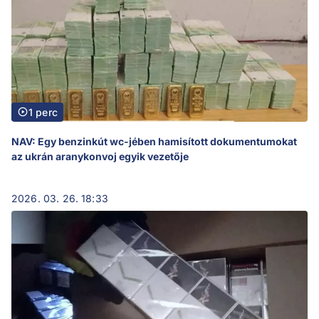
1 perc
NAV: Egy benzinkút wc-jében hamisított dokumentumokat
az ukrán aranykonvoj egyik vezetője
2026. 03. 26. 18:33