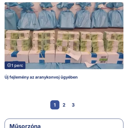
1 perc
Új fejlemény az aranykonvoj ügyében
1
2
3
Műsorzóna