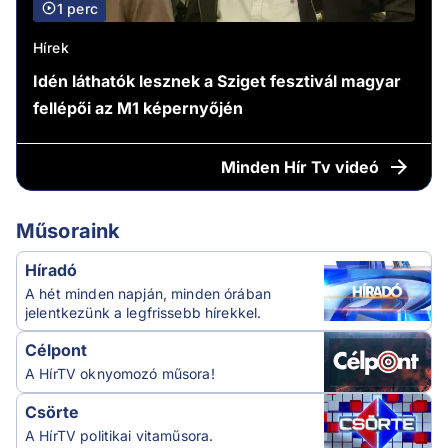
1 perc
Hírek
Idén láthatók lesznek a Sziget fesztivál magyar
fellépői az M1 képernyőjén
Minden
Hír Tv videó
Műsoraink
Híradó
A hét minden napján, minden órában
jelentkezünk a legfrissebb hírekkel.
Célpont
A HírTV oknyomozó műsora!
Csörte
A HírTV politikai vitaműsora.