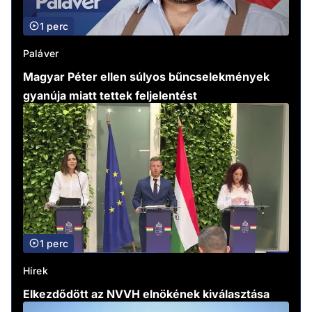
1 perc
Paláver
Magyar Péter ellen súlyos bűncselekmények
gyanúja miatt tettek feljelentést
1 perc
Hírek
Elkezdődött az NVVH elnökének kiválasztása