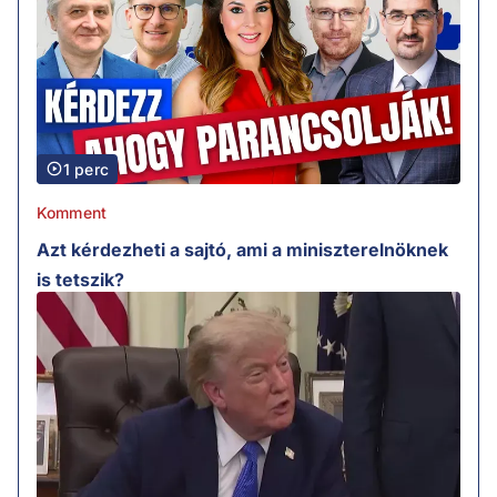
1 perc
Komment
Azt kérdezheti a sajtó, ami a miniszterelnöknek
is tetszik?