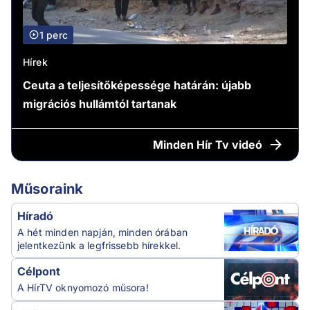
1 perc
Hírek
Ceuta a teljesítőképessége határán: újabb
migrációs hullámtól tartanak
Minden
Hír Tv videó
Műsoraink
Híradó
A hét minden napján, minden órában
jelentkezünk a legfrissebb hírekkel.
Célpont
A HírTV oknyomozó műsora!