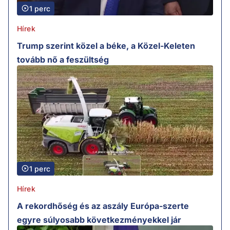
1 perc
Hírek
Trump szerint közel a béke, a Közel-Keleten
tovább nő a feszültség
1 perc
Hírek
A rekordhőség és az aszály Európa-szerte
egyre súlyosabb következményekkel jár