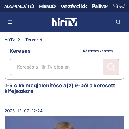
HírTv
Tervezet
Keresés
Részletes keresés
Tervezet
1-9 cikk megjelenítése a(z) 9-ből a keresett
kifejezésre
2025. 12. 02. 12:24