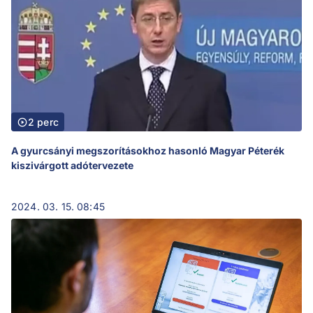
2 perc
A gyurcsányi megszorításokhoz hasonló Magyar Péterék
kiszivárgott adótervezete
2024. 03. 15. 08:45