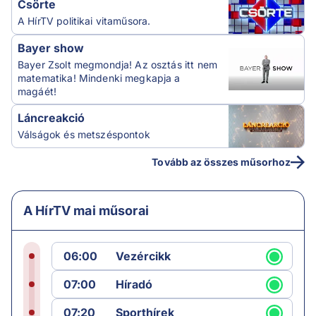
Csörte
A HírTV politikai vitaműsora.
Bayer show
Bayer Zsolt megmondja! Az osztás itt nem
matematika! Mindenki megkapja a
magáét!
Láncreakció
Válságok és metszéspontok
Tovább az összes műsorhoz
A HírTV mai műsorai
06:00
Vezércikk
07:00
Híradó
07:20
Sporthírek