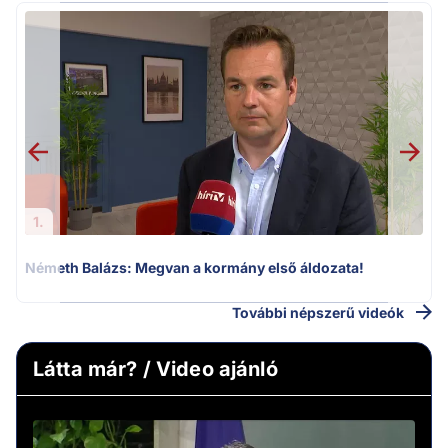
F
1.
Németh Balázs: Megvan a kormány első áldozata!
További népszerű videók
Látta már? / Video ajánló