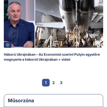
Háború Ukrajnában – Az Economist szerint Putyin egyelőre
megnyerte a háborút Ukrajnában + videó
1
2
3
Műsorzóna