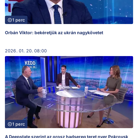
1 perc
Orbán Viktor: bekéretjük az ukrán nagykövetet
2026. 01. 20. 08:00
1 perc
A Deepstate szerint az orosz hadsereg teret nyer Pokrovsk