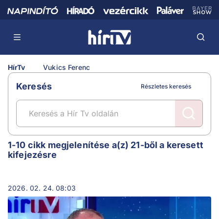
HírTv
Vukics Ferenc
Keresés
Részletes keresés
Vukics Ferenc
1-10 cikk megjelenítése a(z) 21-ből a keresett
kifejezésre
2026. 02. 24. 08:03