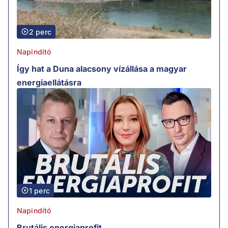
2 perc
Napindító
Így hat a Duna alacsony vízállása a magyar
energiaellátásra
1 perc
Napindító
Brutális energiaprofit