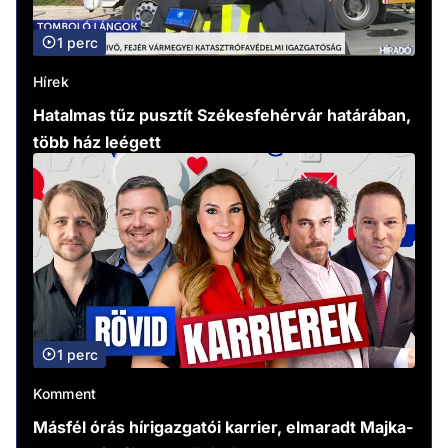
1 perc
Hírek
Hatalmas tűz pusztít Székesfehérvár határában,
több ház leégett
1 perc
Komment
Másfél órás hírigazgatói karrier, elmaradt Majka-