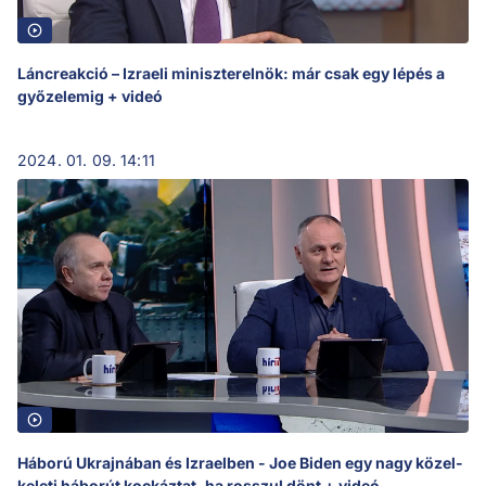
Láncreakció – Izraeli miniszterelnök: már csak egy lépés a
győzelemig + videó
2024. 01. 09. 14:11
Háború Ukrajnában és Izraelben - Joe Biden egy nagy közel-
keleti háborút kockáztat, ha rosszul dönt + videó