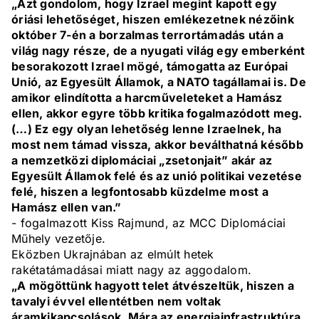
„Azt gondolom, hogy Izrael megint kapott egy
óriási lehetőséget, hiszen emlékezetnek nézőink
október 7-én a borzalmas terrortámadás után a
világ nagy része, de a nyugati világ egy emberként
besorakozott Izrael mögé, támogatta az Európai
Unió, az Egyesült Államok, a NATO tagállamai is. De
amikor elindította a harcműveleteket a Hamász
ellen, akkor egyre több kritika fogalmazódott meg.
(…) Ez egy olyan lehetőség lenne Izraelnek, ha
most nem támad vissza, akkor beválthatná később
a nemzetközi diplomáciai „zsetonjait” akár az
Egyesült Államok felé és az unió politikai vezetése
felé, hiszen a legfontosabb küzdelme most a
Hamász ellen van.”
- fogalmazott Kiss Rajmund, az MCC Diplomáciai
Műhely vezetője.
Eközben Ukrajnában az elmúlt hetek
rakétatámadásai miatt nagy az aggodalom.
„A mögöttünk hagyott telet átvészeltük, hiszen a
tavalyi évvel ellentétben nem voltak
áramkikapcsolások. Mára az energiainfrastruktúra