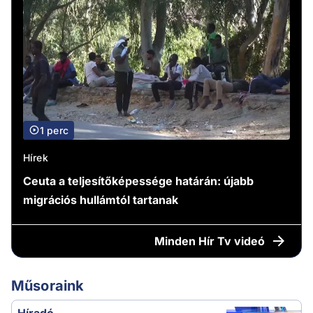
1 perc
Hírek
Ceuta a teljesítőképessége határán: újabb
migrációs hullámtól tartanak
Minden
Hír Tv videó
Műsoraink
Híradó