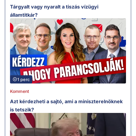
Tárgyalt vagy nyaralt a tiszás vízügyi
államtitkár?
1 perc
Komment
Azt kérdezheti a sajtó, ami a miniszterelnöknek
is tetszik?