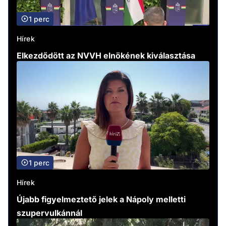
1 perc
Hírek
Elkezdődött az NVVH elnökének kiválasztása
1 perc
Hírek
Újabb figyelmeztető jelek a Nápoly melletti
szupervulkánnál