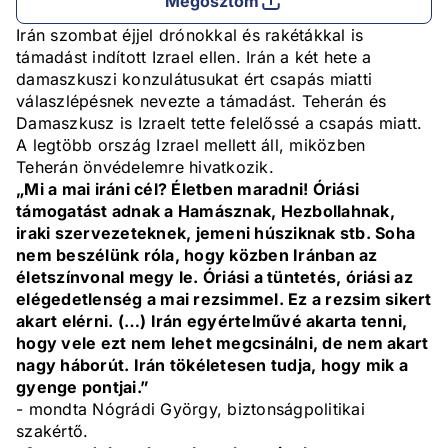
Megosztom
Irán szombat éjjel drónokkal és rakétákkal is
támadást indított Izrael ellen. Irán a két hete a
damaszkuszi konzulátusukat ért csapás miatti
válaszlépésnek nevezte a támadást. Teherán és
Damaszkusz is Izraelt tette felelőssé a csapás miatt.
A legtöbb ország Izrael mellett áll, miközben
Teherán önvédelemre hivatkozik.
„Mi a mai iráni cél? Életben maradni! Óriási
támogatást adnak a Hamásznak, Hezbollahnak,
iraki szervezeteknek, jemeni húsziknak stb. Soha
nem beszélünk róla, hogy közben Iránban az
életszínvonal megy le. Óriási a tüntetés, óriási az
elégedetlenség a mai rezsimmel. Ez a rezsim sikert
akart elérni. (…) Irán egyértelművé akarta tenni,
hogy vele ezt nem lehet megcsinálni, de nem akart
nagy háborút. Irán tökéletesen tudja, hogy mik a
gyenge pontjai.”
- mondta Nógrádi György, biztonságpolitikai
szakértő.