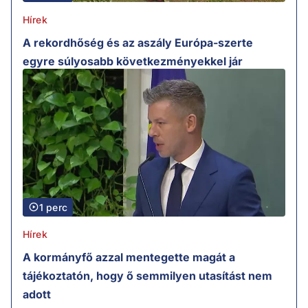
Hírek
A rekordhőség és az aszály Európa-szerte
egyre súlyosabb következményekkel jár
1 perc
Hírek
A kormányfő azzal mentegette magát a
tájékoztatón, hogy ő semmilyen utasítást nem
adott