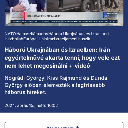
NATO
Hamász
támadás
Háború Ukrajnában és Izraelben
Hezbollah
Európai Unió
Irán
Izrael
jemeni húszik
Háború Ukrajnában és Izraelben: Irán
egyértelművé akarta tenni, hogy vele ezt
nem lehet megcsinálni + videó
Nógrádi György, Kiss Rajmund és Dunda
György élőben elemezték a legfrissebb
háborús híreket.
2024. április 15., hétfő 10:02