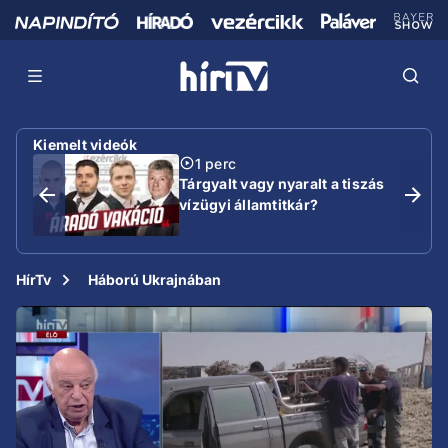
Kiemelt videók
1 perc
Tárgyalt vagy nyaralt a tiszás
vízügyi államtitkár?
HírTv
Háború Ukrajnában