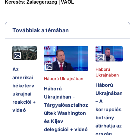
Továbbiak a témában
Az
Háború
Ukrajnában
amerikai
Háború Ukrajnában
Háború
béketerv
Háború
Ukrajnában
ukrajnai
Ukrajnában -
– A
reakciói +
Tárgyalóasztalhoz
korrupciós
videó
ültek Washington
botrány
és Kijev
átírhatja az
delegációi + videó
ország