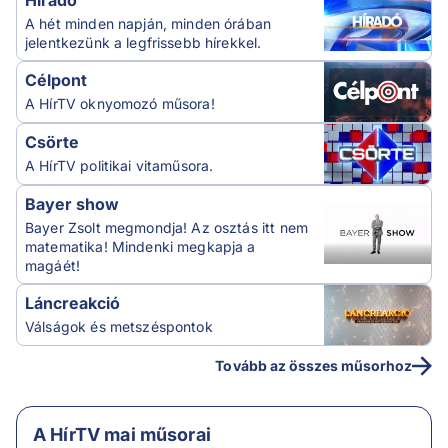
A hét minden napján, minden órában
jelentkezünk a legfrissebb hírekkel.
Célpont
A HírTV oknyomozó műsora!
Csörte
A HírTV politikai vitaműsora.
Bayer show
Bayer Zsolt megmondja! Az osztás itt nem
matematika! Mindenki megkapja a
magáét!
Láncreakció
Válságok és metszéspontok
Tovább az összes műsorhoz
A HírTV mai műsorai