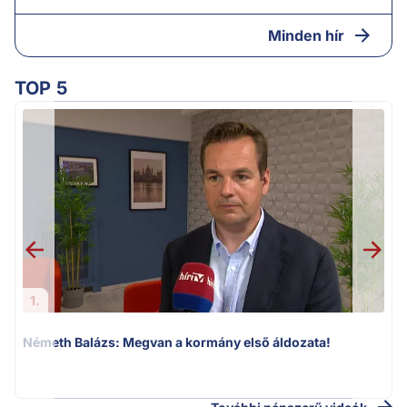
Minden hír
TOP 5
1.
Németh Balázs: Megvan a kormány első áldozata!
v