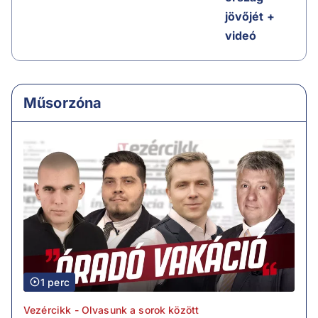
jövőjét +
videó
Műsorzóna
1 perc
Vezércikk - Olvasunk a sorok között