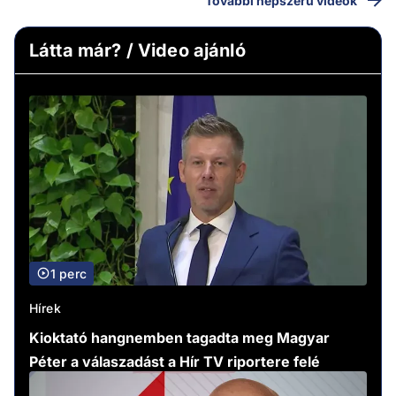
További népszerű videók
Látta már? / Video ajánló
1 perc
Hírek
Kioktató hangnemben tagadta meg Magyar
Péter a válaszadást a Hír TV riportere felé