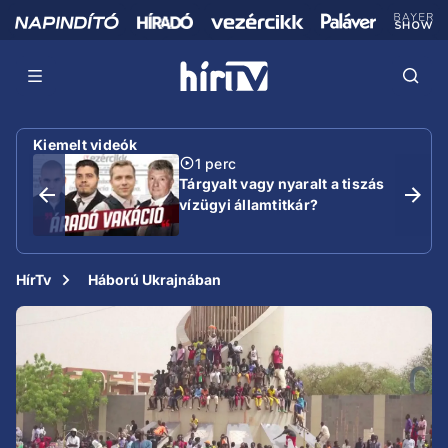
Kiemelt videók
1 perc
Tárgyalt vagy nyaralt a tiszás
vízügyi államtitkár?
HírTv
Háború Ukrajnában