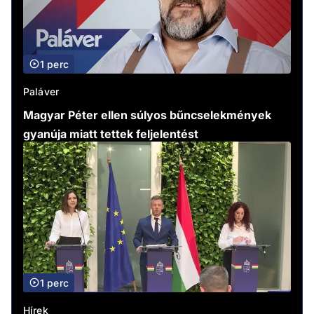
1 perc
Paláver
Magyar Péter ellen súlyos bűncselekmények
gyanúja miatt tettek feljelentést
1 perc
Hírek