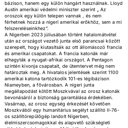
bázison, hanem egy külön hangárt használnak. Lloyd
Austin amerikai védelmi miniszter szerint „ Az
oroszok egy külön telepen vannak , és nem
férhetnek hozzá a nigeri amerikai erőkhöz, sem a mi
felszereléseinkhez”.
A Nigerben 2023 júliusában történt hatalomátvétel
után az országot vezető junta első parancsai között
szerepelt, hogy kiutasítsák az ott állomásozó francia
és amerikai csapatokat. A francia katonák már
elhagyták a nyugat-afrikai országot. A Pentagon
szintén kivonja csapatait, de ütemtervet még nem
határoztak meg. A hivatalos jelentések szerint 1100
amerikai katona tartózkodik 101-es légibázison
Niameyben, a fővárosban. A nigeri junta
megállapodást kötött Moszkvával az orosz katonák
bevonásáról a biztonság garantálása érdekében.
Vasárnap, az orosz egység érkezését követően
Moszkvából egy humanitárius segélyt szállító Il-76-
os szállítórepülőgép landolt Nigerben,
élelmiszercsomagokkal és alapvető szükségleti