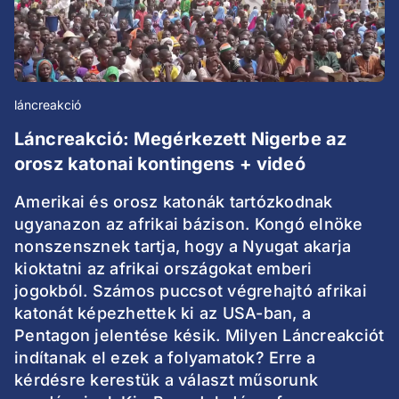
láncreakció
Láncreakció: Megérkezett Nigerbe az
orosz katonai kontingens + videó
Amerikai és orosz katonák tartózkodnak
ugyanazon az afrikai bázison. Kongó elnöke
nonszensznek tartja, hogy a Nyugat akarja
kioktatni az afrikai országokat emberi
jogokból. Számos puccsot végrehajtó afrikai
katonát képezhettek ki az USA-ban, a
Pentagon jelentése késik. Milyen Láncreakciót
indítanak el ezek a folyamatok? Erre a
kérdésre kerestük a választ műsorunk