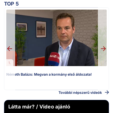
TOP 5
1.
Németh Balázs: Megvan a kormány első áldozata!
v
További népszerű videók
Látta már? / Video ajánló