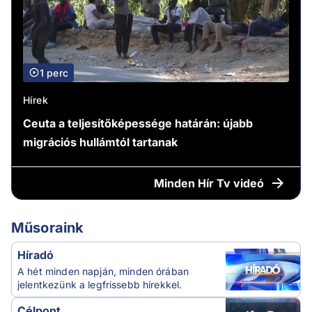
1 perc
Hírek
Ceuta a teljesítőképessége határán: újabb
migrációs hullámtól tartanak
Minden
Hír Tv videó
Műsoraink
Híradó
A hét minden napján, minden órában
jelentkezünk a legfrissebb hírekkel.
Célpont