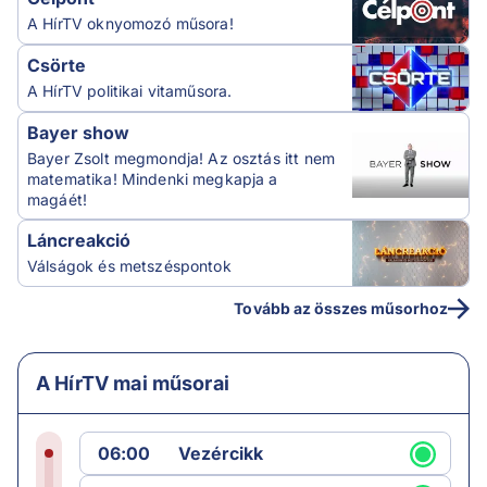
A HírTV oknyomozó műsora!
Csörte
A HírTV politikai vitaműsora.
Bayer show
Bayer Zsolt megmondja! Az osztás itt nem
matematika! Mindenki megkapja a
magáét!
Láncreakció
Válságok és metszéspontok
Tovább az összes műsorhoz
A HírTV mai műsorai
06:00
Vezércikk