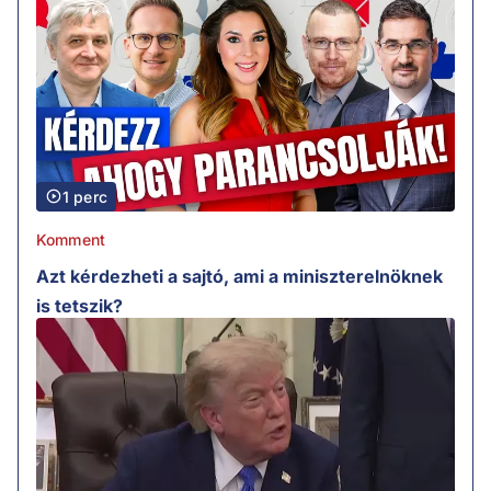
1 perc
Komment
Azt kérdezheti a sajtó, ami a miniszterelnöknek
is tetszik?