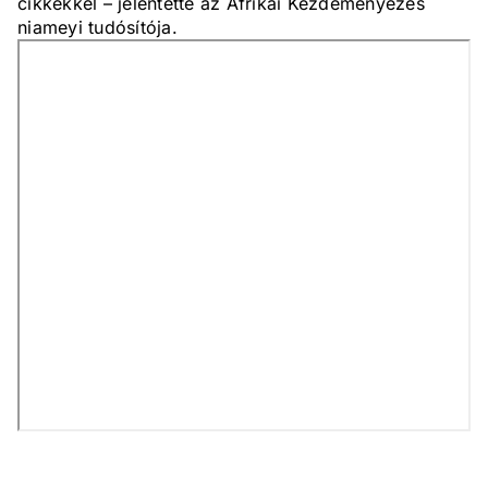
cikkekkel – jelentette az Afrikai Kezdeményezés
niameyi tudósítója.