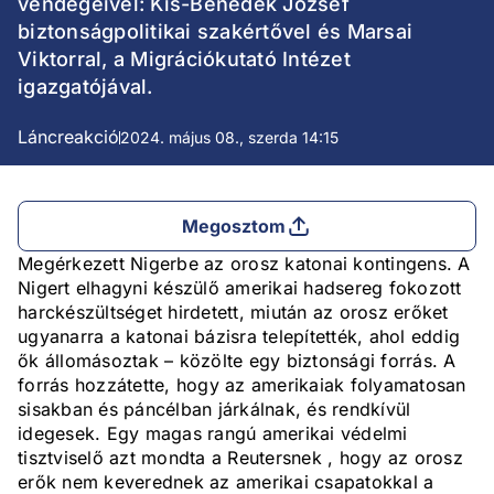
vendégeivel: Kis-Benedek József
biztonságpolitikai szakértővel és Marsai
Viktorral, a Migrációkutató Intézet
igazgatójával.
Láncreakció
2024. május 08., szerda 14:15
Megosztom
Megérkezett Nigerbe az orosz katonai kontingens. A
Nigert elhagyni készülő amerikai hadsereg fokozott
harckészültséget hirdetett, miután az orosz erőket
ugyanarra a katonai bázisra telepítették, ahol eddig
ők állomásoztak – közölte egy biztonsági forrás. A
forrás hozzátette, hogy az amerikaiak folyamatosan
sisakban és páncélban járkálnak, és rendkívül
idegesek. Egy magas rangú amerikai védelmi
tisztviselő azt mondta a Reutersnek , hogy az orosz
erők nem keverednek az amerikai csapatokkal a