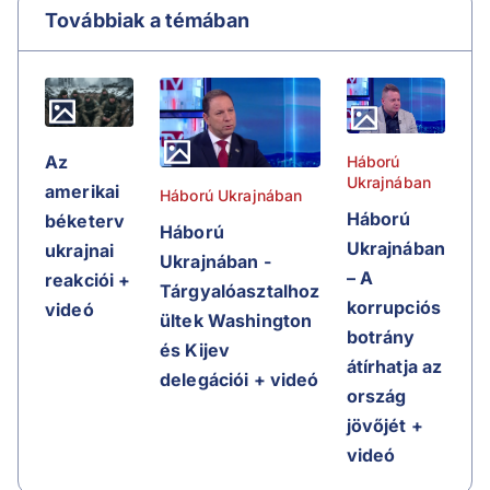
Továbbiak a témában
Az
Háború
Ukrajnában
amerikai
Háború Ukrajnában
Háború
béketerv
Háború
Ukrajnában
ukrajnai
Ukrajnában -
– A
reakciói +
Tárgyalóasztalhoz
korrupciós
videó
ültek Washington
botrány
és Kijev
átírhatja az
delegációi + videó
ország
jövőjét +
videó