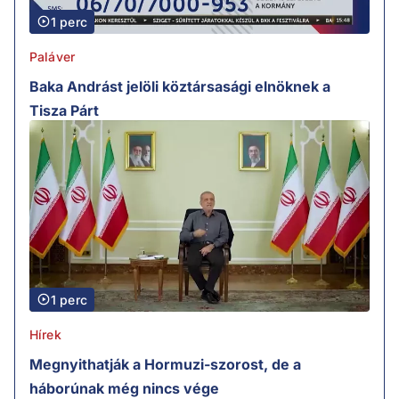
1 perc
Paláver
Baka Andrást jelöli köztársasági elnöknek a
Tisza Párt
1 perc
Hírek
Megnyithatják a Hormuzi-szorost, de a
háborúnak még nincs vége