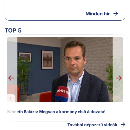
Minden hír
TOP 5
1.
Németh Balázs: Megvan a kormány első áldozata!
H
További népszerű videók