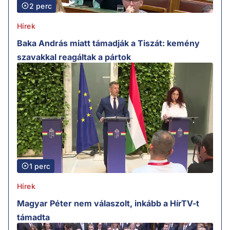
2 perc
Hírek
Baka András miatt támadják a Tiszát: kemény
szavakkal reagáltak a pártok
1 perc
Hírek
Magyar Péter nem válaszolt, inkább a HírTV-t
támadta