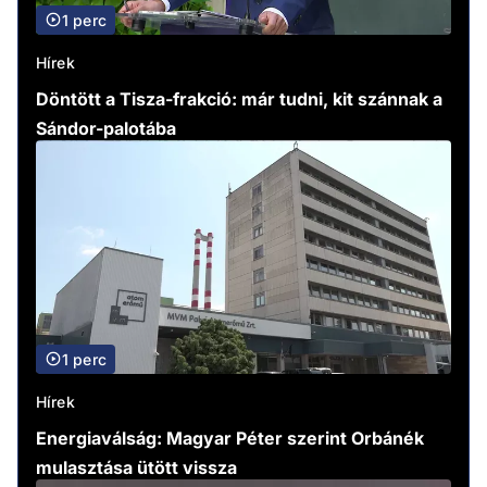
1 perc
Hírek
Döntött a Tisza-frakció: már tudni, kit szánnak a
Sándor-palotába
1 perc
Hírek
Energiaválság: Magyar Péter szerint Orbánék
mulasztása ütött vissza