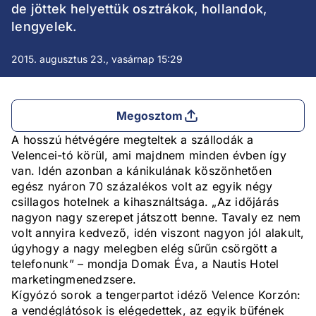
de jöttek helyettük osztrákok, hollandok,
lengyelek.
2015. augusztus 23., vasárnap 15:29
Megosztom
A hosszú hétvégére megteltek a szállodák a
Velencei-tó körül, ami majdnem minden évben így
van. Idén azonban a kánikulának köszönhetően
egész nyáron 70 százalékos volt az egyik négy
csillagos hotelnek a kihasználtsága. „Az időjárás
nagyon nagy szerepet játszott benne. Tavaly ez nem
volt annyira kedvező, idén viszont nagyon jól alakult,
úgyhogy a nagy melegben elég sűrűn csörgött a
telefonunk” – mondja Domak Éva, a Nautis Hotel
marketingmenedzsere.
Kígyózó sorok a tengerpartot idéző Velence Korzón:
a vendéglátósok is elégedettek, az egyik büfének