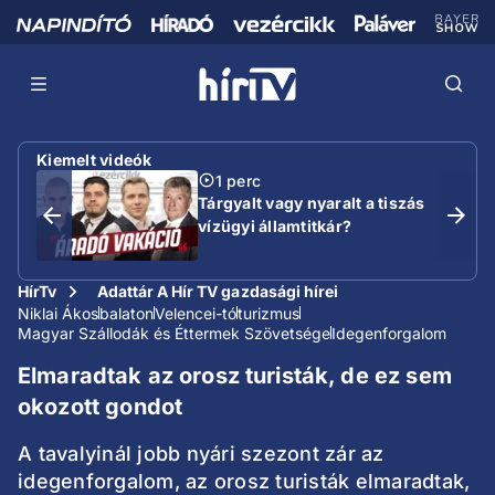
Kiemelt videók
1 perc
Tárgyalt vagy nyaralt a tiszás
vízügyi államtitkár?
HírTv
Adattár A Hír TV gazdasági hírei
Niklai Ákos
balaton
Velencei-tó
turizmus
Magyar Szállodák és Éttermek Szövetsége
Idegenforgalom
Elmaradtak az orosz turisták, de ez sem
okozott gondot
A tavalyinál jobb nyári szezont zár az
idegenforgalom, az orosz turisták elmaradtak,