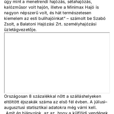
úgy mint a menetrendi hajózás, sétahajózás,
kalózműsor volt hajón, illetve a Minimax Hajó is
nagyon népszerű volt, és hát természetesen
kiemelem az esti bulihajóinkat” – számolt be Szabó
Zsolt, a Balatoni Hajózási Zrt. személyhajózási
üzletágvezetője.
Országosan 8 százalékkal nőtt a szálláshelyeken
eltöltött éjszakák száma az első fél évben. A júliusi–
augusztusi statisztikai adatokra még várni kell.
„Amit én hiányolok, az az, hogy a külföldi vendégek