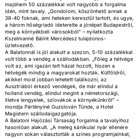
majdnem 50 százalékkal volt nagyobb a forgalma
idén, mint tavaly. „Gondolom, köszönhető annak a
38-40 foknak, ami heteken keresztül tartott, és ugye,
a három hőségriadó ideterelte a jónépet Budapestről,
meg a környékbeli városokból” – nyilatkozta
Kszelmanné Bálint Mercédesz tulajdonos-
üzletvezető.
A Balatonnál is jól alakult a szezon, 5-10 százalékkal
volt több a vendég a szállodákban. „Főleg a hétvége
volt az, ami igazán telt házat hozott, hiszen a
hétvégék mindig a magyarokat hozták. Külföldről,
akikkel most jobban lehetett találkozni, az
Ausztriából érkező vendégek, de már elindul a
holland vendég, elindul megint a németországi,
illetve lengyelek, szlovákok a környékünkről” –
mondja Pártényiné Guzslován Tünde, a Hotel
Magistern szállodaigazgatója.
A Balatoni Hajózási Társaság forgalma a tavalyihoz
hasonlóan alakult. „A meleg kánikulai nyár ellenére
nagyon sokan választották a színes programjainkat,