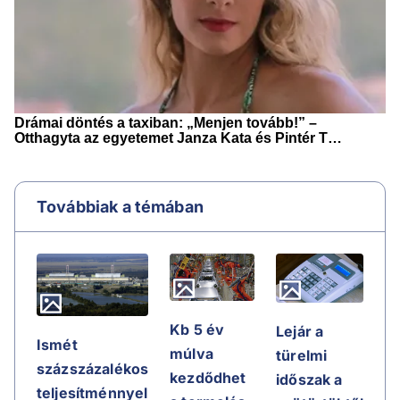
Továbbiak a témában
Kb 5 év
Lejár a
Ismét
múlva
türelmi
százszázalékos
kezdődhet
időszak a
teljesítménnyel