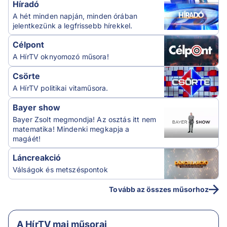
Híradó
A hét minden napján, minden órában
jelentkezünk a legfrissebb hírekkel.
Célpont
A HírTV oknyomozó műsora!
Csörte
A HírTV politikai vitaműsora.
Bayer show
Bayer Zsolt megmondja! Az osztás itt nem
matematika! Mindenki megkapja a
magáét!
Láncreakció
Válságok és metszéspontok
Tovább az összes műsorhoz
A HírTV mai műsorai