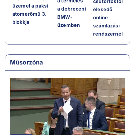
a termelés
csütörtöktől
üzemel a paksi
a debreceni
élesedő
atomerőmű 3.
BMW-
online
blokkja
üzemben
számlázási
rendszernél
Műsorzóna