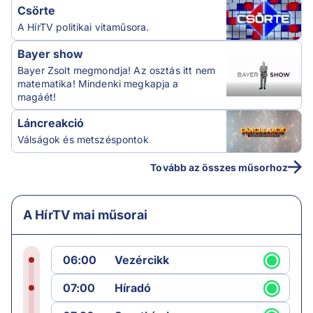
Csörte
A HírTV politikai vitaműsora.
Bayer show
Bayer Zsolt megmondja! Az osztás itt nem
matematika! Mindenki megkapja a
magáét!
Láncreakció
Válságok és metszéspontok
Tovább az összes műsorhoz
A HírTV mai műsorai
06:00
Vezércikk
07:00
Híradó