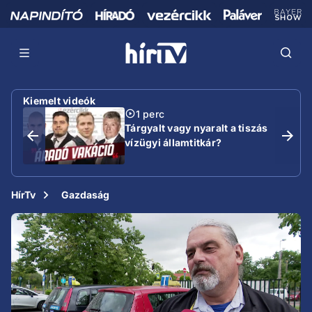
Kiemelt videók
1 perc
Tárgyalt vagy nyaralt a tiszás
vízügyi államtitkár?
HírTv
Gazdaság