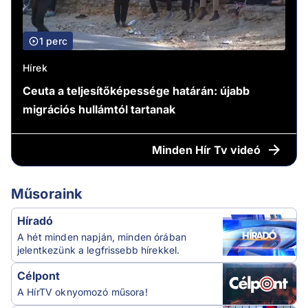
1 perc
Hírek
Ceuta a teljesítőképessége határán: újabb
migrációs hullámtól tartanak
Minden
Hír Tv videó
Műsoraink
Híradó
A hét minden napján, minden órában
jelentkezünk a legfrissebb hírekkel.
Célpont
A HírTV oknyomozó műsora!