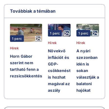
Továbbiak a témában
1 perc
1 perc
1 perc
Hírek
Hírek
Hírek
Növekvő
A nyári
Horn Gábor
inflációt és
szezonban
szerint nem
GDP-
idén is
tartható fenn a
csökkenést
sokan
rezsicsökkentés
is hozhat
választják a
magával az
balatoni
aszály
hajókat