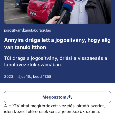
jogosítvány
tanulók
drágulás
Annyira drága lett a jogosítvány, hogy alig
van tanuló itthon
Túl drága a jogosítvány, óriási a visszaesés a
tanulóvezetők számában.
2023. május 16., kedd 11:58
Megosztom
A HírTV által megkérdezett vezetés-oktató szerint,
idén közel felére csökkent a jelentkezők száma.