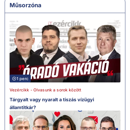
Műsorzóna
1 perc
Vezércikk - Olvasunk a sorok között
Tárgyalt vagy nyaralt a tiszás vízügyi
államtitkár?