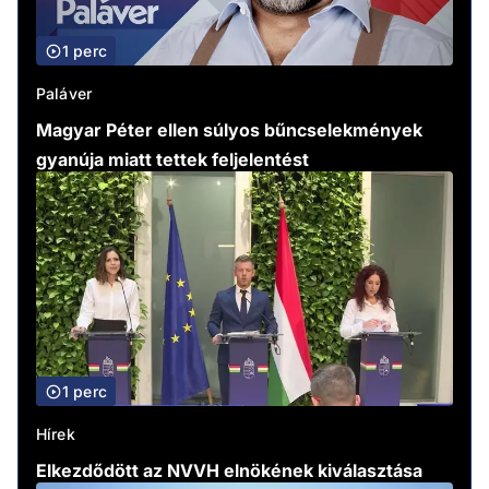
1 perc
Paláver
Magyar Péter ellen súlyos bűncselekmények
gyanúja miatt tettek feljelentést
1 perc
Hírek
Elkezdődött az NVVH elnökének kiválasztása