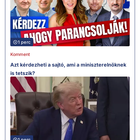
1 perc
Komment
Azt kérdezheti a sajtó, ami a miniszterelnöknek
is tetszik?
1 perc