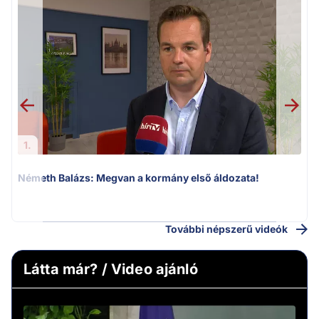
1.
Németh Balázs: Megvan a kormány első áldozata!
v
További népszerű videók
Látta már? / Video ajánló