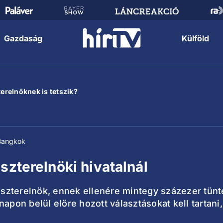
Gazdaság
Külföld
terelnöknek is tetszik?
Bangkok
szterelnöki hivatalnál
iniszterelnök, ennek ellenére mintegy százezer tü
apon belül előre hozott választásokat kell tartani,