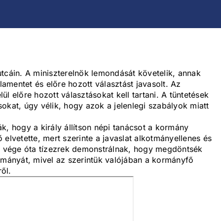
tcáin. A miniszterelnök lemondását követelik, annak
rlamentet és előre hozott választást javasolt. Az
l előre hozott választásokat kell tartani. A tüntetések
okat, úgy vélik, hogy azok a jelenlegi szabályok miatt
k, hogy a király állítson népi tanácsot a kormány
elvetette, mert szerinte a javaslat alkotmányellenes és
 vége óta tízezrek demonstrálnak, hogy megdöntsék
ormányát, mivel az szerintük valójában a kormányfő
ről.