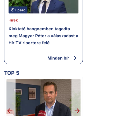
1 perc
Hírek
Kioktató hangnemben tagadta
meg Magyar Péter a válaszadást a
Hír TV riportere felé
Minden hír
TOP 5
2.
„Ez az ügy nem 
következmények né
Magyar Pétert