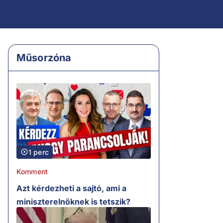
Műsorzóna
1 perc
Komment
Azt kérdezheti a sajtó, ami a
miniszterelnöknek is tetszik?