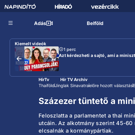
Adás
Belföld
Kiemelt videók
1 perc
Azt kérdezheti a sajtó, ami a minisz
HírTv
Hír TV Archív
Thaiföld
Jinglak Sinavatra
előre hozott választás
Százezer tüntető a mini
Feloszlatta a parlamentet a thai m
utcáin. Az alkotmány szerint 45-60 n
elcsalnák a kormánypártiak.