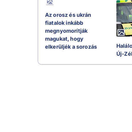
Az orosz és ukrán
fiatalok inkább
megnyomorítják
magukat, hogy
Halál
elkerüljék a sorozás
Új-Zé