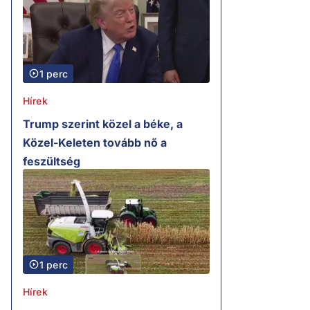
1 perc
Hírek
Trump szerint közel a béke, a
Közel-Keleten tovább nő a
feszültség
1 perc
Hírek