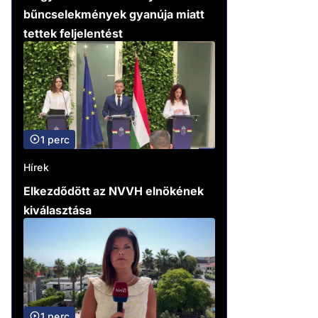
bűncselekmények gyanúja miatt
tettek feljelentést
1 perc
Hírek
Elkezdődött az NVVH elnökének
kiválasztása
1 perc