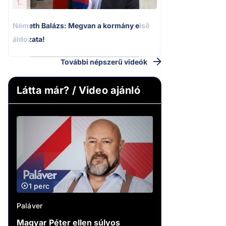
1.
Németh Balázs: Megvan a kormány első
áldozata!
További népszerű videók
Látta már? / Video ajánló
1 perc
Paláver
Magyar Péter ellen súlyos