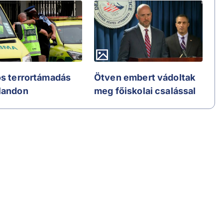
os terrortámadás
Ötven embert vádoltak
landon
meg főiskolai csalással