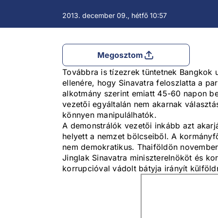
2013. december 09., hétfő 10:57
Megosztom
Továbbra is tízezrek tüntetnek Bangkok u
ellenére, hogy Sinavatra feloszlatta a pa
alkotmány szerint emiatt 45-60 napon belü
vezetői egyáltalán nem akarnak választás
könnyen manipulálhatók.
A demonstrálók vezetői inkább azt akarjá
helyett a nemzet bölcseiből. A kormányfő 
nem demokratikus. Thaiföldön november
Jinglak Sinavatra miniszterelnököt és k
korrupcióval vádolt bátyja irányít külföld