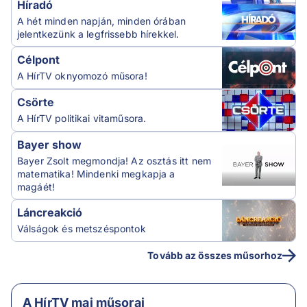
Híradó
A hét minden napján, minden órában
jelentkezünk a legfrissebb hírekkel.
Célpont
A HírTV oknyomozó műsora!
Csörte
A HírTV politikai vitaműsora.
Bayer show
Bayer Zsolt megmondja! Az osztás itt nem
matematika! Mindenki megkapja a
magáét!
Láncreakció
Válságok és metszéspontok
Tovább az összes műsorhoz
A HírTV mai műsorai