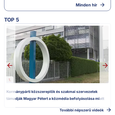
Minden hír
TOP 5
M
k
1.
Kormánypárti közszereplők és szakmai szervezetek
támadják Magyar Pétert a közmédia befolyásolása miatt
További népszerű videók