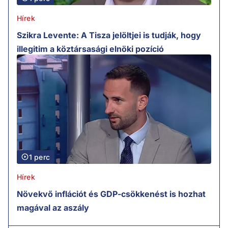
Hírek
Szikra Levente: A Tisza jelöltjei is tudják, hogy
illegitim a köztársasági elnöki pozíció
1 perc
Hírek
Növekvő inflációt és GDP-csökkenést is hozhat
magával az aszály