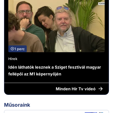
1 perc
Hírek
Idén láthatók lesznek a Sziget fesztivál magyar
fellépői az M1 képernyőjén
Minden
Hír Tv videó
Műsoraink