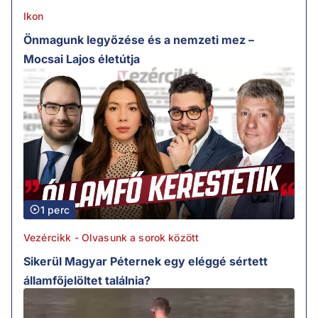
Ikon
Önmagunk legyőzése és a nemzeti mez –
Mocsai Lajos életútja
1 perc
Vezércikk - Olvasunk a sorok között
Sikerül Magyar Péternek egy eléggé sértett
államfőjelöltet találnia?