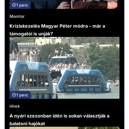
1 perc
Monitor
Kríziskezelés Magyar Péter módra – már a
támogatói is unják?
1 perc
Hírek
A nyári szezonban idén is sokan választják a
balatoni hajókat