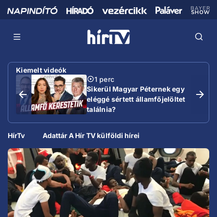
Kiemelt videók
1 perc
Sikerül Magyar Péternek egy
eléggé sértett államfőjelöltet
találnia?
HírTv
Adattár A Hír TV külföldi hírei