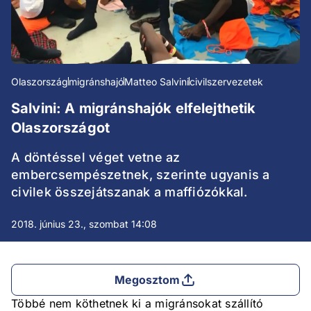
Olaszország
migránshajó
Matteo Salvini
civilszervezetek
Salvini: A migránshajók elfelejthetik
Olaszországot
A döntéssel véget vetne az
embercsempészetnek, szerinte ugyanis a
civilek összejátszanak a maffiózókkal.
2018. június 23., szombat 14:08
Megosztom
Többé nem köthetnek ki a migránsokat szállító