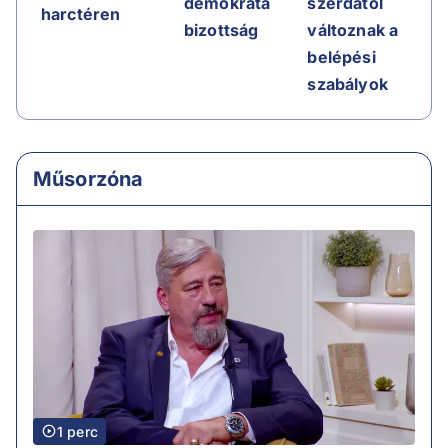
demokrata
szerdától
harctéren
bizottság
változnak a
belépési
szabályok
Műsorzóna
1 perc