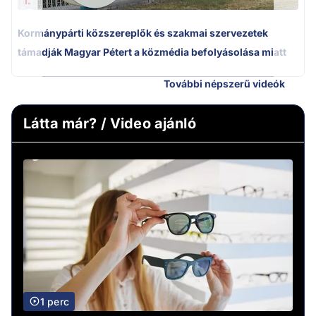
1.
Kormánypárti közszereplők és szakmai szervezetek
támadják Magyar Pétert a közmédia befolyásolása miatt
További népszerű videók
Látta már? / Video ajánló
1 perc