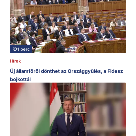
1 perc
Hírek
Új államfőről dönthet az Országgyűlés, a Fidesz
bojkottál