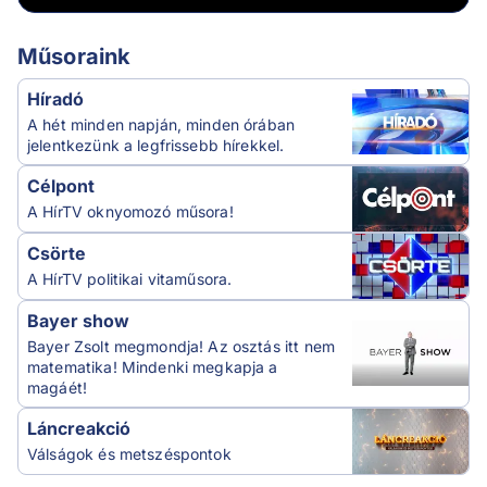
Műsoraink
Híradó
A hét minden napján, minden órában
jelentkezünk a legfrissebb hírekkel.
Célpont
A HírTV oknyomozó műsora!
Csörte
A HírTV politikai vitaműsora.
Bayer show
Bayer Zsolt megmondja! Az osztás itt nem
matematika! Mindenki megkapja a
magáét!
Láncreakció
Válságok és metszéspontok