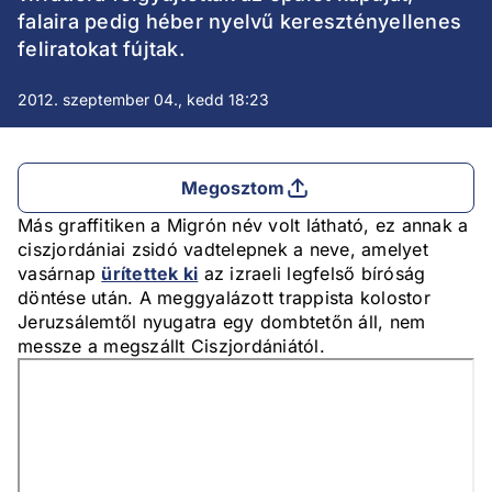
falaira pedig héber nyelvű keresztényellenes
feliratokat fújtak.
2012. szeptember 04., kedd 18:23
Megosztom
Más graffitiken a Migrón név volt látható, ez annak a
ciszjordániai zsidó vadtelepnek a neve, amelyet
vasárnap
ürítettek ki
az izraeli legfelső bíróság
döntése után. A meggyalázott trappista kolostor
Jeruzsálemtől nyugatra egy dombtetőn áll, nem
messze a megszállt Ciszjordániától.