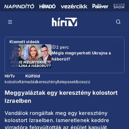
Kiemelt videók
2 perc
Mégis megnyerheti Ukrajna a
háborút?
HírTv
Külföld
kolostor
támadás
keresztény
telepesek
bosszú
Meggyaláztak egy keresztény kolostort
Izraelben
Vandálok rongáltak meg egy keresztény
kolostort Izraelben. Ismeretlenek keddre
virradóra felgyújtották az épület kapuját,