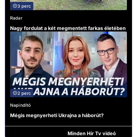
3 perc
Radar
Nagy fordulat a két megmentett farkas életében
2 perc
Napindító
Mégis megnyerheti Ukrajna a háborút?
Minden
Hír Tv videó