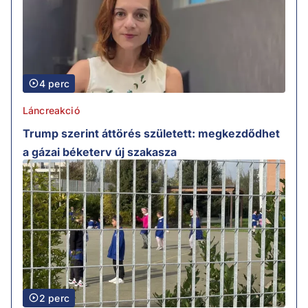
4 perc
Láncreakció
Trump szerint áttörés született: megkezdődhet
a gázai béketerv új szakasza
2 perc