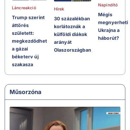
Napindító
Láncreakció
Hírek
Mégis
Trump szerint
30 százalékban
megnyerheti
áttörés
korlátoznák a
Ukrajna a
született:
külföldi diákok
háborút?
megkezdődhet
arányát
a gázai
Olaszországban
béketerv új
szakasza
Műsorzóna