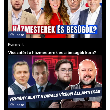
1 perc
Komment
Visszatért a házmesterek és a besúgók kora?
1 perc