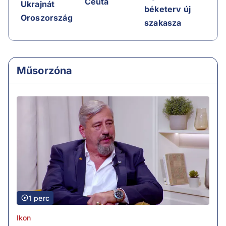
Ceuta
Ukrajnát
béketerv új
Oroszország
szakasza
Műsorzóna
1 perc
Ikon