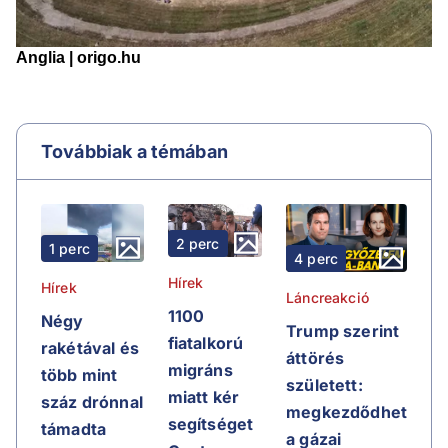
Továbbiak a témában
2 perc
1 perc
4 perc
Hírek
Hírek
Láncreakció
1100
Négy
Trump szerint
fiatalkorú
rakétával és
áttörés
migráns
több mint
született:
miatt kér
száz drónnal
megkezdődhet
segítséget
támadta
a gázai