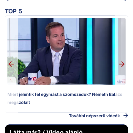
TOP 5
M
k
1.
Miért jelentik fel egymást a szomszédok? Németh Balázs
megszólalt
További népszerű videók
Látta már? / Video ajánló