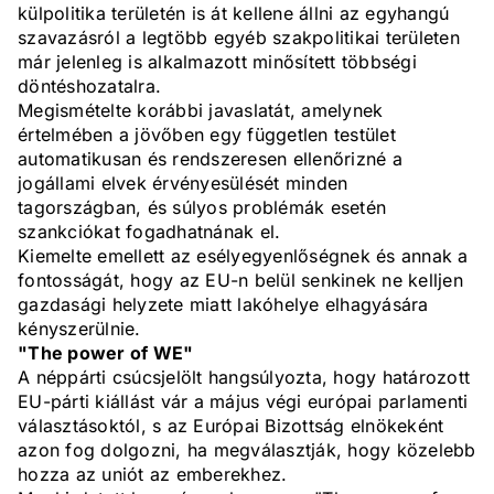
külpolitika területén is át kellene állni az egyhangú
szavazásról a legtöbb egyéb szakpolitikai területen
már jelenleg is alkalmazott minősített többségi
döntéshozatalra.
Megismételte korábbi javaslatát, amelynek
értelmében a jövőben egy független testület
automatikusan és rendszeresen ellenőrizné a
jogállami elvek érvényesülését minden
tagországban, és súlyos problémák esetén
szankciókat fogadhatnának el.
Kiemelte emellett az esélyegyenlőségnek és annak a
fontosságát, hogy az EU-n belül senkinek ne kelljen
gazdasági helyzete miatt lakóhelye elhagyására
kényszerülnie.
"The power of WE"
A néppárti csúcsjelölt hangsúlyozta, hogy határozott
EU-párti kiállást vár a május végi európai parlamenti
választásoktól, s az Európai Bizottság elnökeként
azon fog dolgozni, ha megválasztják, hogy közelebb
hozza az uniót az emberekhez.