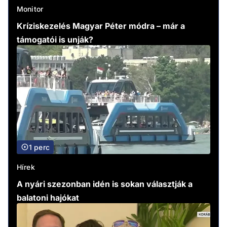
Monitor
Kríziskezelés Magyar Péter módra – már a
támogatói is unják?
1 perc
Hírek
A nyári szezonban idén is sokan választják a
balatoni hajókat