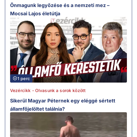
Önmagunk legyőzése és a nemzeti mez –
Mocsai Lajos életútja
1 perc
Vezércikk - Olvasunk a sorok között
Sikerül Magyar Péternek egy eléggé sértett
államfőjelöltet találnia?