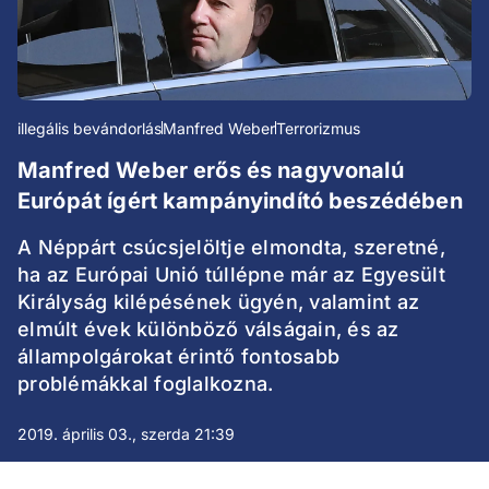
illegális bevándorlás
Manfred Weber
Terrorizmus
Manfred Weber erős és nagyvonalú
Európát ígért kampányindító beszédében
A Néppárt csúcsjelöltje elmondta, szeretné,
ha az Európai Unió túllépne már az Egyesült
Királyság kilépésének ügyén, valamint az
elmúlt évek különböző válságain, és az
állampolgárokat érintő fontosabb
problémákkal foglalkozna.
2019. április 03., szerda 21:39