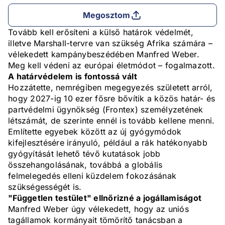
Megosztom
Tovább kell erősíteni a külső határok védelmét,
illetve Marshall-tervre van szükség Afrika számára –
vélekedett kampánybeszédében Manfred Weber.
Meg kell védeni az európai életmódot – fogalmazott.
A határvédelem is fontossá vált
Hozzátette, nemrégiben megegyezés született arról,
hogy 2027-ig 10 ezer fősre bővítik a közös határ- és
partvédelmi ügynökség (Frontex) személyzetének
létszámát, de szerinte ennél is tovább kellene menni.
Említette egyebek között az új gyógymódok
kifejlesztésére irányuló, például a rák hatékonyabb
gyógyítását lehető tévő kutatások jobb
összehangolásának, továbbá a globális
felmelegedés elleni küzdelem fokozásának
szükségességét is.
"Független testület" ellnőrizné a jogállamiságot
Manfred Weber úgy vélekedett, hogy az uniós
tagállamok kormányait tömörítő tanácsban a