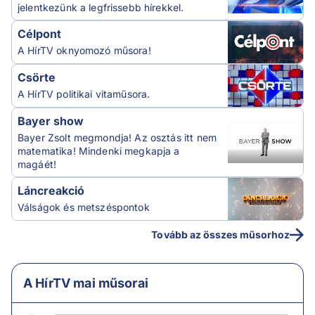
jelentkezünk a legfrissebb hírekkel.
Célpont
A HírTV oknyomozó műsora!
Csörte
A HírTV politikai vitaműsora.
Bayer show
Bayer Zsolt megmondja! Az osztás itt nem
matematika! Mindenki megkapja a
magáét!
Láncreakció
Válságok és metszéspontok
Tovább az összes műsorhoz
A HírTV mai műsorai