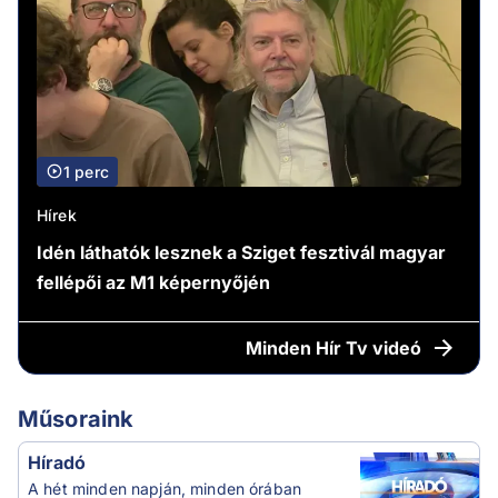
1 perc
Hírek
Idén láthatók lesznek a Sziget fesztivál magyar
fellépői az M1 képernyőjén
Minden
Hír Tv videó
Műsoraink
Híradó
A hét minden napján, minden órában