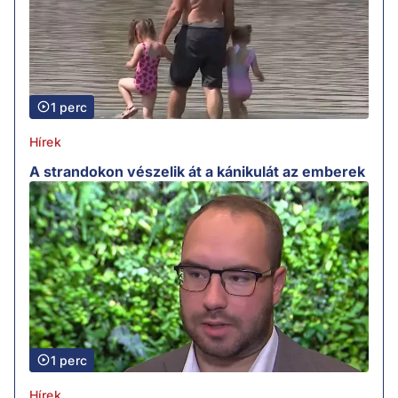
1 perc
Hírek
A strandokon vészelik át a kánikulát az emberek
1 perc
Hírek