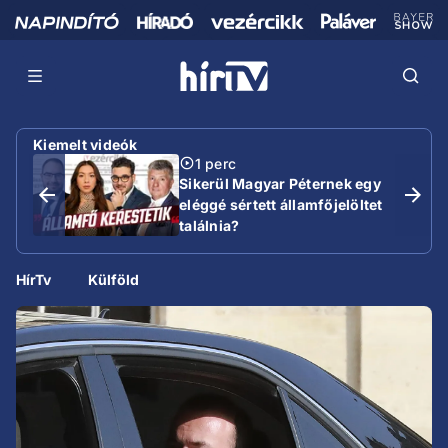
Kiemelt videók
1 perc
Sikerül Magyar Péternek egy
eléggé sértett államfőjelöltet
találnia?
HírTv
Külföld