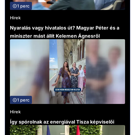
1 perc
Hírek
Nyaralás vagy hivatalos út? Magyar Péter és a
miniszter mást állít Kelemen Ágnesről
1 perc
Hírek
Így spórolnak az energiával Tisza képviselői