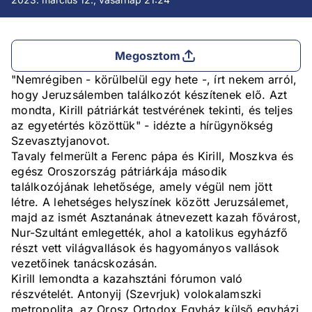
Megosztom
"Nemrégiben - körülbelül egy hete -, írt nekem arról,
hogy Jeruzsálemben találkozót készítenek elő. Azt
mondta, Kirill pátriárkát testvérének tekinti, és teljes
az egyetértés közöttük" - idézte a hírügynökség
Szevasztyjanovot.
Tavaly felmerült a Ferenc pápa és Kirill, Moszkva és
egész Oroszország pátriárkája második
találkozójának lehetősége, amely végül nem jött
létre. A lehetséges helyszínek között Jeruzsálemet,
majd az ismét Asztanának átnevezett kazah fővárost,
Nur-Szultánt emlegették, ahol a katolikus egyházfő
részt vett világvallások és hagyományos vallások
vezetőinek tanácskozásán.
Kirill lemondta a kazahsztáni fórumon való
részvételét. Antonyij (Szevrjuk) volokalamszki
metropolita, az Orosz Ortodox Egyház külső egyházi