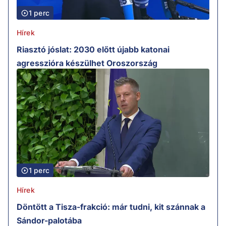
1 perc
Hírek
Riasztó jóslat: 2030 előtt újabb katonai
agresszióra készülhet Oroszország
1 perc
Hírek
Döntött a Tisza-frakció: már tudni, kit szánnak a
Sándor-palotába