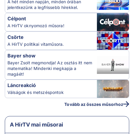
A hét minden napján, minden órában
jelentkezünk a legfrissebb hírekkel.
Célpont
A HírTV oknyomozó műsora!
Csörte
A HírTV politikai vitaműsora.
Bayer show
Bayer Zsolt megmondja! Az osztás itt nem
matematika! Mindenki megkapja a
magáét!
Láncreakció
Válságok és metszéspontok
Tovább az összes műsorhoz
A HírTV mai műsorai