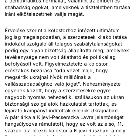
a demokratikus normákat, valamint az emberi és
szabadságjogokat, amelyeknek a tiszteletben tartása
iránt elkötelezettnek vallja magát.
Érvelése szerint a kolostorhoz intézett ultimátum
jogilag megalapozatlan, a szerzetesek kilakoltatása
indokául szolgáló állítólagos szabálytalanságokat
pedig egy olyan bizottság állapította meg, amelynek
tevékenysége nem volt átlátható és politikailag
befolyásolt volt. Figyelmeztetett: a kolostor
erőszakos bezárása "oda vezet majd, hogy
megsértik ukrajnai hívők millióinak a
vallásszabadsághoz való jogát". Nehezményezte
egyebek között, hogy a szerzetesekre egyre
nagyobb nyomás nehezedik, szállásukon az ukrán
biztonsági szolgálatok házkutatást tartottak, és
lejárató kampányt indítottak ellenük Ukrajnában.
A pátriárka a Kijevi-Pecserszka Lavra jelentőségét
hangsúlyozva rámutatott, hogy ez volt az első, 11.
század óta létező kolostor a Kijevi Ruszban, amely