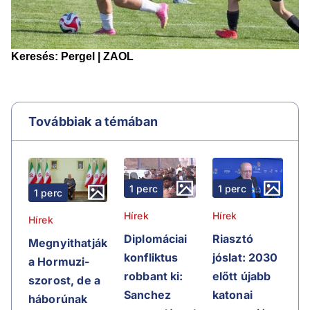
Továbbiak a témában
1 perc
1 perc
1 perc
Hírek
Hírek
Hírek
Riasztó
Diplomáciai
Megnyithatják
jóslat: 2030
konfliktus
a Hormuzi-
előtt újabb
robbant ki:
szorost, de a
katonai
Sanchez
háborúnak