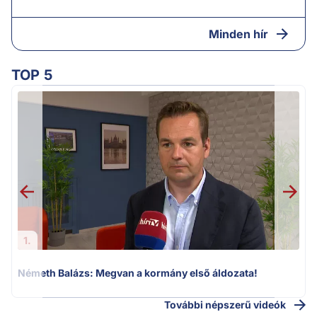
Minden hír
TOP 5
v
1.
Németh Balázs: Megvan a kormány első áldozata!
További népszerű videók