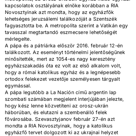
kapcsolatok osztályának elnöke korábban a RIA
Novosztyinak azt mondta, hogy az egyházfők
lehetséges jeruzsálemi találkozóját a Szentszék
fagyasztotta be. A metropolita szerint a Vatikán egy
tavasszal megtartandó eszmecsere lehetőségét
mérlegelte.
A pápa és a pátriárka először 2016. február 12-én
találkozott. Az eseményt történelmi jelentőségűnek
minősítették, mert az 1054-es nagy keresztény
egyházszakadás óta ez volt az első alkalom volt,
hogy a római katolikus egyház és a legnépesebb
ortodox felekezet vezetője személyesen tárgyalt
egymással.
A pápa legutóbb a La Nación című argentin lap
szombati számában megjelent interjújában jelezte,
hogy kész lenne közvetíteni az orosz-ukrán
háborúban, és elutazni a szembenálló felek
fővárosába. Szevasztyjanov február 27-én azt
mondta a RIA Novosztyinak, hogy a katolikus
egyházfő tervet dolgozott ki az ukrajnai helyzet