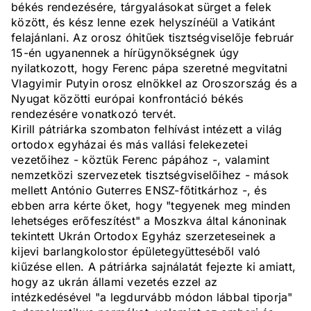
békés rendezésére, tárgyalásokat sürget a felek
között, és kész lenne ezek helyszínéül a Vatikánt
felajánlani. Az orosz óhitűek tisztségviselője február
15-én ugyanennek a hírügynökségnek úgy
nyilatkozott, hogy Ferenc pápa szeretné megvitatni
Vlagyimir Putyin orosz elnökkel az Oroszország és a
Nyugat közötti európai konfrontáció békés
rendezésére vonatkozó tervét.
Kirill pátriárka szombaton felhívást intézett a világ
ortodox egyházai és más vallási felekezetei
vezetőihez - köztük Ferenc pápához -, valamint
nemzetközi szervezetek tisztségviselőihez - mások
mellett António Guterres ENSZ-főtitkárhoz -, és
ebben arra kérte őket, hogy "tegyenek meg minden
lehetséges erőfeszítést" a Moszkva által kánoninak
tekintett Ukrán Ortodox Egyház szerzeteseinek a
kijevi barlangkolostor épületegyütteséből való
kiűzése ellen. A pátriárka sajnálatát fejezte ki amiatt,
hogy az ukrán állami vezetés ezzel az
intézkedésével "a legdurvább módon lábbal tiporja"