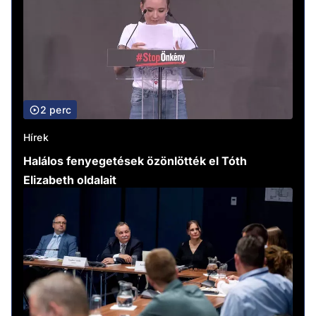
2 perc
Hírek
Halálos fenyegetések özönlötték el Tóth
Elizabeth oldalait