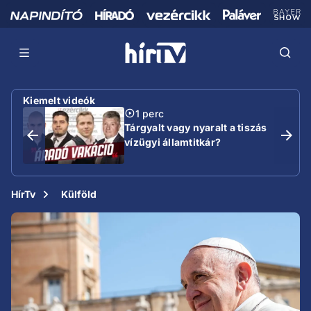
Kiemelt videók
1 perc
Tárgyalt vagy nyaralt a tiszás
vízügyi államtitkár?
HírTv
Külföld