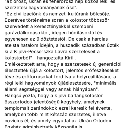
"az orosz, ukrán és fehérorosz nép közös lelki és
szerzetesi hagyományának őse".
"Ez civilizációnk és nemzeti kultúránk bölcsője.
Ezeréves történelme során a kolostor többször
szenvedett a keresztényekkel szembeni
garázdálkodásoktól, idegen hódításoktól és
egyenesen az üldöztetéstől. De csak a harcias
ateista hatalom idején, a huszadik században űzték
ki a Kijevi-Pecserszka Lavra szerzeteseit a
kolostorból" - hangoztatta Kirill.
Emlékeztetett arra, hogy a szerzetesek új generációi
élesztették újjá a kolostort, jelentős erőfeszítéseket
téve és erőforrásokat fordítva a helyreállítására, a
régi lelki hagyományok újjáélesztésére, "minimális
állami segítséggel vagy annak hiányában".
Hangsúlyozta, hogy a kijevi barlangkolostor
összortodox jelentőségű kegyhely, amelynek
templomait zarándokok ezrei keresik fel évente,
amelyben több mint kétszáz szerzetes, illetve
novícius él, és amely egyúttal az Ukrán Ortodox
Egyház adminisztratív központja is.