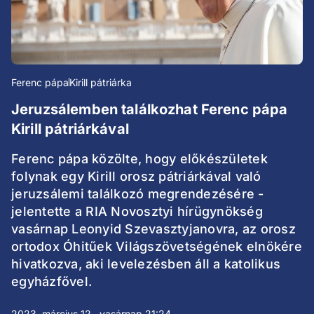
Ferenc pápa
Kirill pátriárka
Jeruzsálemben találkozhat Ferenc pápa
Kirill pátriárkával
Ferenc pápa közölte, hogy előkészületek
folynak egy Kirill orosz pátriárkával való
jeruzsálemi találkozó megrendezésére -
jelentette a RIA Novosztyi hírügynökség
vasárnap Leonyid Szevasztyjanovra, az orosz
ortodox Óhitűek Világszövetségének elnökére
hivatkozva, aki levelezésben áll a katolikus
egyházfővel.
2023. március 12., vasárnap 21:24