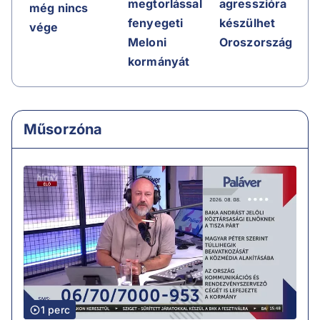
agresszióra
megtorlással
még nincs
készülhet
fenyegeti
vége
Oroszország
Meloni
kormányát
Műsorzóna
1 perc